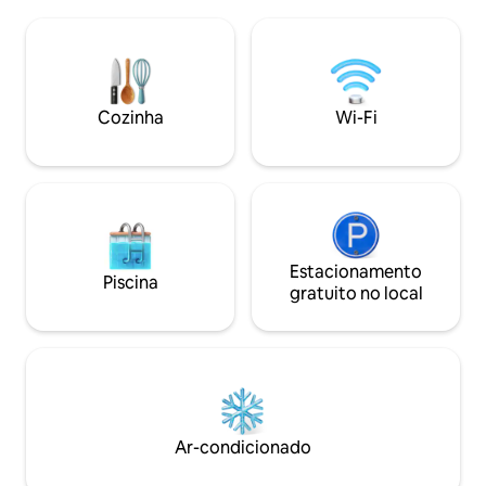
bem equipada e uma churrasqueira na
lojas e restaurant
sua própria varanda. Pôr do sol incrível,
de energia passiva
noites estreladas, lareira a lenha e um
significa que você
riacho na montanha próximo, também
do máximo confor
na propriedade. A lavanda floresce por
pegada de carbon
volta de meados de dezembro e é
Cozinha
Wi-Fi
colhida em fevereiro para a produção de
óleo essencial.
Estacionamento
Piscina
gratuito no local
Ar-condicionado