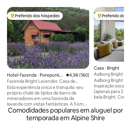
Preferido dos hóspedes
Preferido dos 
Entre os melhores preferidos dos hóspedes
Entre os melhore
Casa ⋅ Bright
Aalborg Bright
Hotel-fazenda ⋅ Porepunka
4,96 de uma avaliação média de 
4,96 (160)
Aalborg Bright é 
h
Fazenda Bright Lavender. Casa de
inspiração escand
campo de tijolos de barro dos mineiros 1
Esta experiência única e tranquila: seu
(apenas para 2 adu
próprio chalé de tijolos de barro de
bela Bright. Com v
mineradores em uma fazenda de
todos os quartos, 
lavanda com vistas fantásticas. A 5 km
e design contemp
Comodidades populares em aluguel por
de Bright. Também nas proximidades, há
ele define a refer
a trilha ferroviária, o campo de golfe e
temporada em Alpine Shire
procuram acomoda
trilhas para caminhada, o Monte Buffalo
sustentáveis. Localizado em um tribunal
e seu chalé histórico. Com uma cozinha
tranquilo, fica a 