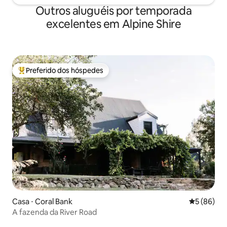
Outros aluguéis por temporada
excelentes em Alpine Shire
Preferido dos hóspedes
Entre os melhores preferidos dos hóspedes
Casa ⋅ Coral Bank
5 de uma a
5 (86)
A fazenda da River Road