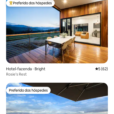
Preferido dos hóspedes
Entre os melhores preferidos dos hóspedes
Hotel-fazenda ⋅ Bright
5 de uma a
5 (62)
Rosie's Rest
Preferido dos hóspedes
Preferido dos hóspedes