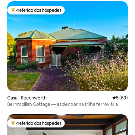
Preferido dos hóspedes
Entre os melhores preferidos dos hóspedes
Casa ⋅ Beechworth
5 de uma a
5 (69)
Berrimbillah Cottage — esplendor na trilha ferroviária
Preferido dos hóspedes
Entre os melhores preferidos dos hóspedes