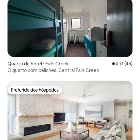
Quarto de hotel ⋅ Falls Creek
4,71 de uma a
4,71 (45)
O quarto com beliches, Central Falls Creek
Preferido dos hóspedes
Preferido dos hóspedes