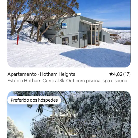
Apartamento ⋅ Hotham Heights
4,82 de uma a
4,82 (17)
Estúdio Hotham Central Ski Out com piscina, spa e sauna
Preferido dos hóspedes
Preferido dos hóspedes