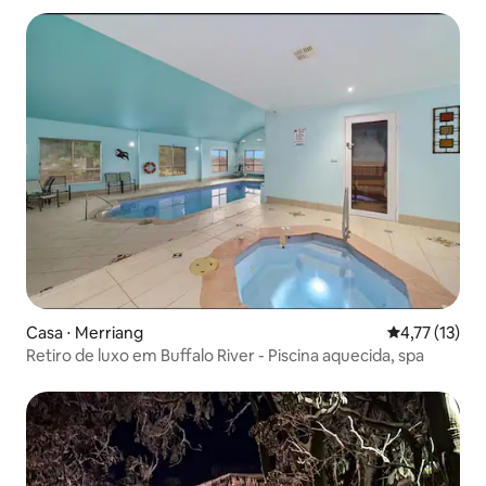
Casa ⋅ Merriang
4,77 de uma a
4,77 (13)
Retiro de luxo em Buffalo River - Piscina aquecida, spa