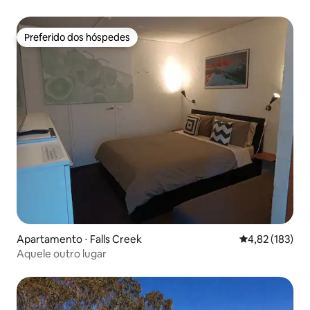
Preferido dos hóspedes
Preferido dos hóspedes
Apartamento ⋅ Falls Creek
4,82 de uma av
4,82 (183)
Aquele outro lugar