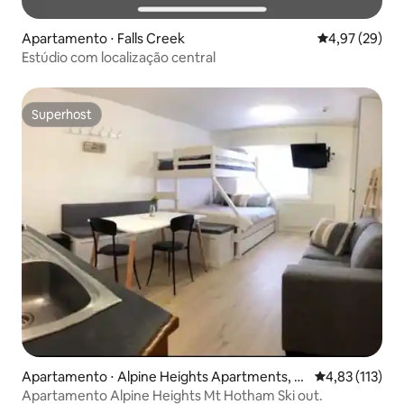
Apartamento ⋅ Falls Creek
4,97 de uma a
4,97 (29)
Estúdio com localização central
Superhost
Superhost
Apartamento ⋅ Alpine Heights Apartments, H
4,83 de uma av
4,83 (113)
otham Heights
Apartamento Alpine Heights Mt Hotham Ski out.