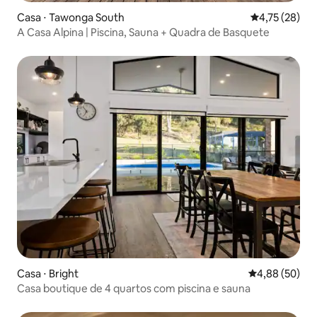
Casa ⋅ Tawonga South
4,75 de uma a
4,75 (28)
A Casa Alpina | Piscina, Sauna + Quadra de Basquete
Casa ⋅ Bright
4,88 de uma a
4,88 (50)
Casa boutique de 4 quartos com piscina e sauna