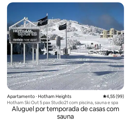
Apartamento ⋅ Hotham Heights
4,55 de uma a
4,55 (99)
Hotham Ski Out 5 pax Studio21 com piscina, sauna e spa
Aluguel por temporada de casas com
sauna