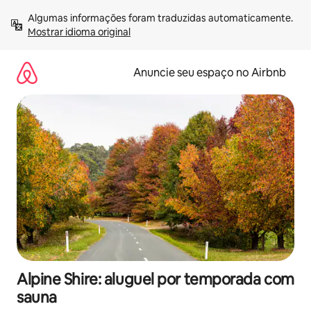
Pular
Algumas informações foram traduzidas automaticamente. 
para
Mostrar idioma original
o
conteúdo
Anuncie seu espaço no Airbnb
Alpine Shire: aluguel por temporada com
sauna