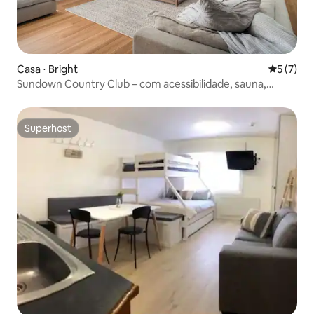
Casa ⋅ Bright
5 de uma 
5 (7)
Sundown Country Club – com acessibilidade, sauna,
minigolfe
Superhost
Superhost