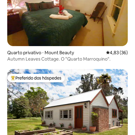
Quarto privativo ⋅ Mount Beauty
4,83 de uma a
4,83 (36)
Autumn Leaves Cottage. O "Quarto Marroquino".
Preferido dos hóspedes
Entre os melhores preferidos dos hóspedes