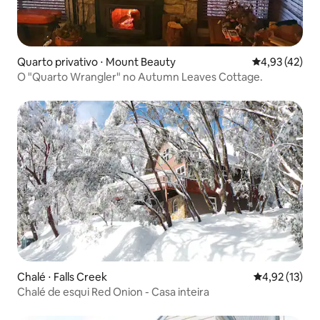
Quarto privativo ⋅ Mount Beauty
4,93 de uma a
4,93 (42)
O "Quarto Wrangler" no Autumn Leaves Cottage.
Chalé ⋅ Falls Creek
4,92 de uma a
4,92 (13)
Chalé de esqui Red Onion - Casa inteira