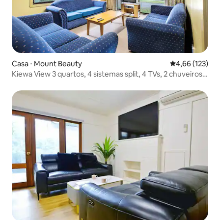
Casa ⋅ Mount Beauty
4,66 de uma av
4,66 (123)
Kiewa View 3 quartos, 4 sistemas split, 4 TVs, 2 chuveiros e
banheiro