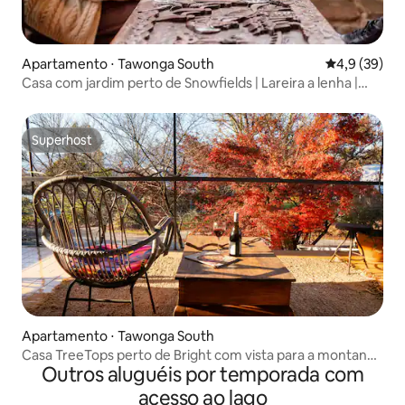
Apartamento ⋅ Tawonga South
4,9 de uma a
4,9 (39)
Casa com jardim perto de Snowfields | Lareira a lenha |
Banheira de hidromassagem
Superhost
Superhost
Apartamento ⋅ Tawonga South
Casa TreeTops perto de Bright com vista para a montanha
Outros aluguéis por temporada com
e piscina
acesso ao lago