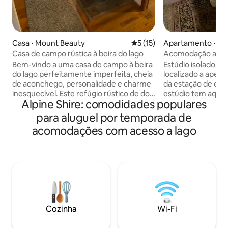
Casa ⋅ Mount Beauty
5 de uma avaliação média de
5 (15)
Apartamento ⋅ B
Casa de campo rústica à beira do lago
Acomodação acess
vila de Bogong
Bem-vindo a uma casa de campo à beira
Estúdio isolado, 
do lago perfeitamente imperfeita, cheia
localizado a apen
de aconchego, personalidade e charme
da estação de esqui
inesquecível. Este refúgio rústico de dois
estúdio tem aquec
Alpine Shire: comodidades populares
quartos acomoda até cinco hóspedes e
secagem, chaleira
oferece tudo o que você precisa para
geladeira, copos e tal
para aluguel por temporada de
uma estadia aconchegante e cheia de
pequeno guarda-r
acomodações com acesso a lago
natureza, além de algumas
espaço para pendu
peculiaridades que dão alma ao lugar.
armazenamento p
Situado diretamente em frente ao lago,
Toalhas, lençóis e
no inverno, as colinas de esqui próximas
fornecidos. Estacionamento na rua
aguardam a poucos minutos de
disponível. Observação: Proibido fumar
distância. No verão, canoe no lago,
no quarto. Sem fes
caminhe por trilhas sinuosas nas
O check-in é depoi
montanhas ou simplesmente relaxe sob
mediante solicitaç
Cozinha
Wi-Fi
uma árvore ou na banheira de
11h (flexível media
hidromassagem com uma taça de vinho.
pode ser aplicada)