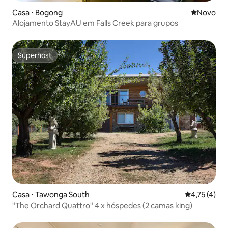
Casa ⋅ Bogong
Novo lugar
Novo
Alojamento StayAU em Falls Creek para grupos
Superhost
Superhost
Casa ⋅ Tawonga South
4,75 de uma 
4,75 (4)
"The Orchard Quattro" 4 x hóspedes (2 camas king)