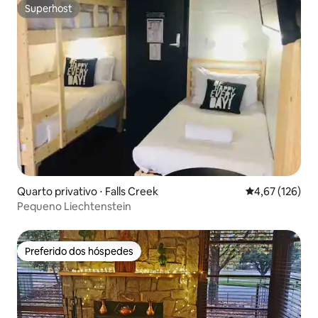
Superhost
Superhost
Quarto privativo ⋅ Falls Creek
4,67 de uma av
4,67 (126)
Pequeno Liechtenstein
Preferido dos hóspedes
Preferido dos hóspedes