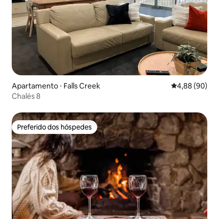
Apartamento ⋅ Falls Creek
4,88 de uma av
4,88 (90)
Chalés 8
Preferido dos hóspedes
Preferido dos hóspedes