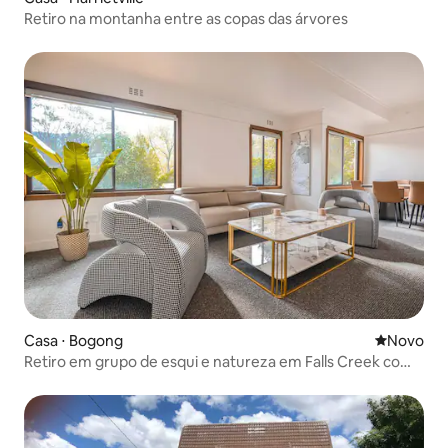
Retiro na montanha entre as copas das árvores
Casa ⋅ Bogong
Novo lugar
Novo
Retiro em grupo de esqui e natureza em Falls Creek com
a StayAU