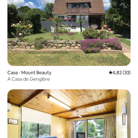
Casa ⋅ Mount Beauty
4,82 de uma a
4,82 (33)
A Casa de Gengibre