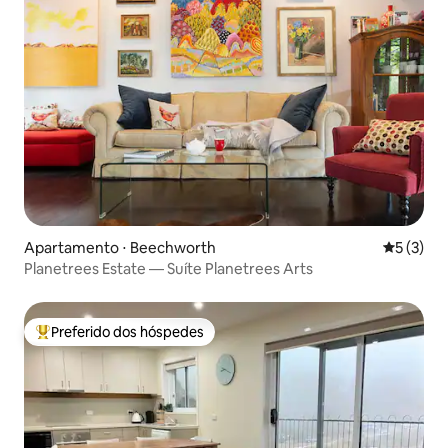
Apartamento ⋅ Beechworth
5 de uma 
5 (3)
Planetrees Estate — Suíte Planetrees Arts
Preferido dos hóspedes
Entre os melhores preferidos dos hóspedes