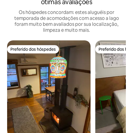
ótimas avaliações
Os hóspedes concordam: estes aluguéis por
temporada de acomodações com acesso a lago
foram muito bem avaliados por sua localização,
limpeza e muito mais.
Preferido dos hóspedes
Preferido dos hó
Preferido dos hóspedes
Preferido dos hó