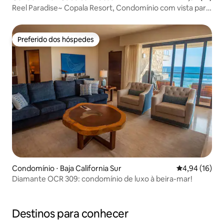
Reel Paradise~ Copala Resort, Condomínio com vista para
o mar!
Preferido dos hóspedes
Preferido dos hóspedes
Condomínio ⋅ Baja California Sur
4,94 de uma a
4,94 (16)
Diamante OCR 309: condomínio de luxo à beira-mar!
Destinos para conhecer