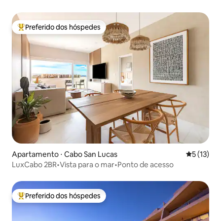
arco | Cabo
Preferido dos hóspedes
Entre os melhores preferidos dos hóspedes
Apartamento ⋅ Cabo San Lucas
5 de uma a
5 (13)
LuxCabo 2BR•Vista para o mar•Ponto de acesso
Preferido dos hóspedes
Entre os melhores preferidos dos hóspedes