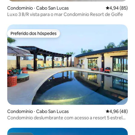
Condomínio ⋅ Cabo San Lucas
4,94 de uma a
4,94 (85)
Luxo 3 B/R vista para o mar Condomínio Resort de Golfe
Preferido dos hóspedes
Preferido dos hóspedes
Condomínio ⋅ Cabo San Lucas
4,96 de uma a
4,96 (48)
Condomínio deslumbrante com acesso a resort 5 estrelas
~Piscina~Banheira de hidromassagem~Academia