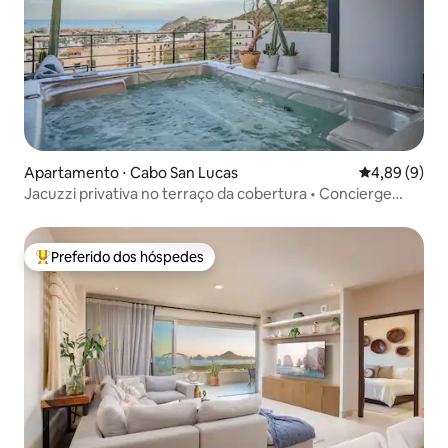
Apartamento ⋅ Cabo San Lucas
4,89 de uma 
4,89 (9)
Jacuzzi privativa no terraço da cobertura • Concierge
24/7
Preferido dos hóspedes
Entre os melhores preferidos dos hóspedes