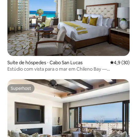
Suíte de hóspedes ⋅ Cabo San Lucas
4,9 de uma a
4,9 (30)
Estúdio com vista para o mar em Chileno Bay —
comodidades do resort
Superhost
Superhost