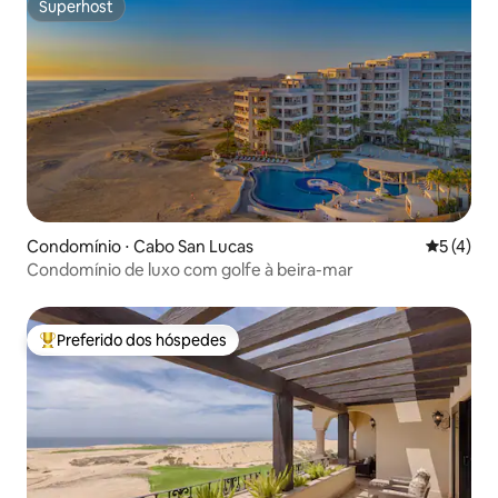
Superhost
Superhost
Condomínio ⋅ Cabo San Lucas
5 de uma 
5 (4)
Condomínio de luxo com golfe à beira-mar
Preferido dos hóspedes
Entre os melhores preferidos dos hóspedes