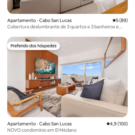
Apartamento ⋅ Cabo San Lucas
5 de uma a
5 (89)
Cobertura deslumbrante de 3 quartos e 3 banheiros e
meio com vista fantástica!
Preferido dos hóspedes
Preferido dos hóspedes
Apartamento ⋅ Cabo San Lucas
4,9 de uma av
4,9 (100)
NOVO condomínio em El Médano