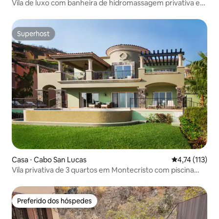
Vila de luxo com banheira de hidromassagem privativa e
vista para o mar
Superhost
Superhost
Casa ⋅ Cabo San Lucas
4,74 de uma av
4,74 (113)
Vila privativa de 3 quartos em Montecristo com piscina
privativa
Preferido dos hóspedes
Preferido dos hóspedes