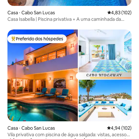
Casa ⋅ Cabo San Lucas
4,83 de uma av
4,83 (102)
Casa Isabella | Piscina privativa + A uma caminhada da
marina
Preferido dos hóspedes
Entre os melhores preferidos dos hóspedes
Casa ⋅ Cabo San Lucas
4,94 de uma av
4,94 (102)
Vila privativa com piscina de água salgada: vistas, acesso