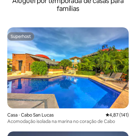
Aluguel por temporada de casas para
famílias
Superhost
Superhost
Casa ⋅ Cabo San Lucas
4,87 de uma av
4,87 (141)
Acomodação isolada na marina no coração de Cabo