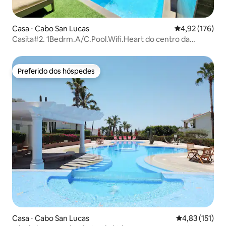
Casa ⋅ Cabo San Lucas
4,92 de uma av
4,92 (176)
Casita#2. 1Bedrm.A/C.Pool.Wifi.Heart do centro da
cidade.
Preferido dos hóspedes
Preferido dos hóspedes
Casa ⋅ Cabo San Lucas
4,83 de uma av
4,83 (151)