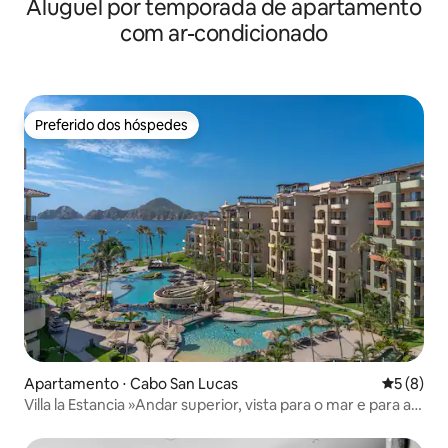
Aluguel por temporada de apartamento
ao resort
com ar-condicionado
Preferido dos hóspedes
Preferido dos hóspedes
Apartamento ⋅ Cabo San Lucas
5 de uma 
5 (8)
Villa la Estancia »Andar superior, vista para o mar e para a
piscina!