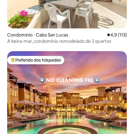
Condomínio ⋅ Cabo San Lucas
4,9 de uma av
4,9 (113)
À beira-mar, condomínio remodelado de 2 quartos
Preferido dos hóspedes
Entre os melhores preferidos dos hóspedes