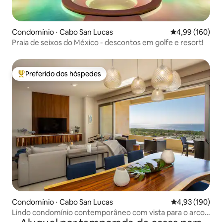
Condomínio ⋅ Cabo San Lucas
4,99 de uma av
4,99 (160)
Praia de seixos do México - descontos em golfe e resort!
Preferido dos hóspedes
Entre os melhores preferidos dos hóspedes
Condomínio ⋅ Cabo San Lucas
4,93 de uma av
4,93 (190)
Lindo condomínio contemporâneo com vista para o arco
e para o mar