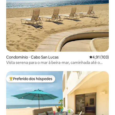
Condomínio ⋅ Cabo San Lucas
4,91 de uma av
4,91 (103)
Vista serena para o mar à beira-mar, caminhada até o
centro de Cabo
Preferido dos hóspedes
Entre os melhores preferidos dos hóspedes