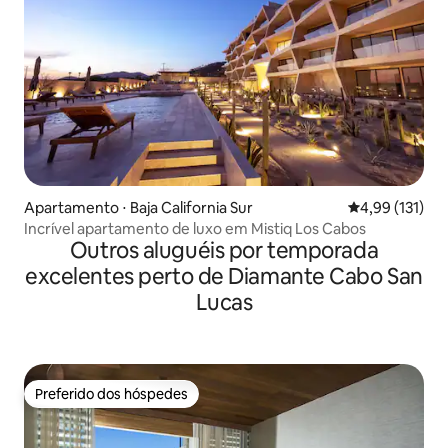
Apartamento ⋅ Baja California Sur
4,99 de uma av
4,99 (131)
Incrível apartamento de luxo em Mistiq Los Cabos
Outros aluguéis por temporada
excelentes perto de Diamante Cabo San
Lucas
Preferido dos hóspedes
Preferido dos hóspedes