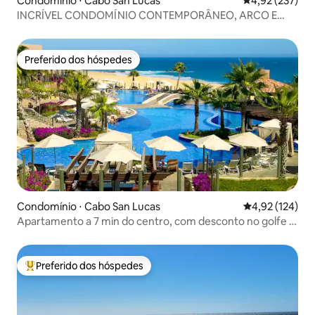
Condomínio ⋅ Cabo San Lucas
4,92 de uma av
4,92 (237)
INCRÍVEL CONDOMÍNIO CONTEMPORÂNEO, ARCO E
VISTA PARA O MAR.
Preferido dos hóspedes
Preferido dos hóspedes
Condomínio ⋅ Cabo San Lucas
4,92 de uma av
4,92 (124)
Apartamento a 7 min do centro, com desconto no golfe e
em restaurantes
Preferido dos hóspedes
Entre os melhores preferidos dos hóspedes