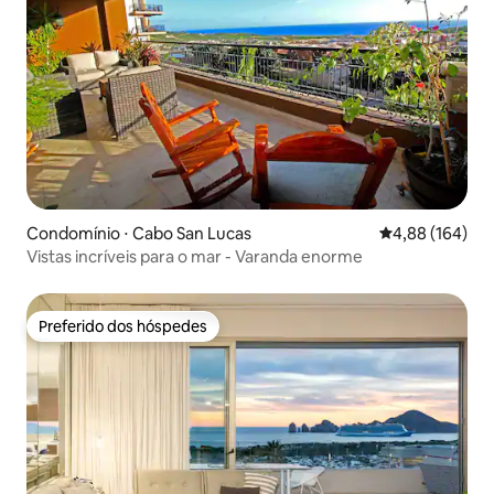
Condomínio ⋅ Cabo San Lucas
4,88 de uma av
4,88 (164)
Vistas incríveis para o mar - Varanda enorme
Preferido dos hóspedes
Preferido dos hóspedes