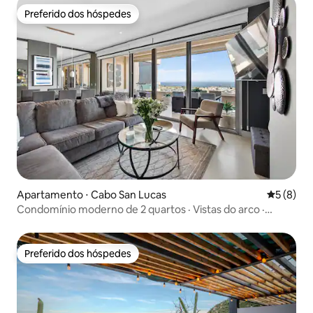
Preferido dos hóspedes
Preferido dos hóspedes
Apartamento ⋅ Cabo San Lucas
5 de uma 
5 (8)
Condomínio moderno de 2 quartos · Vistas do arco ·
Terraço com churrasqueira
Preferido dos hóspedes
Preferido dos hóspedes