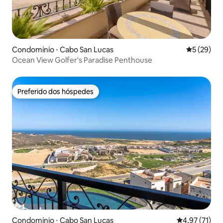
Condomínio ⋅ Cabo San Lucas
5 de uma a
5 (29)
Ocean View Golfer's Paradise Penthouse
Preferido dos hóspedes
Preferido dos hóspedes
Condomínio ⋅ Cabo San Lucas
4,97 de uma a
4,97 (71)