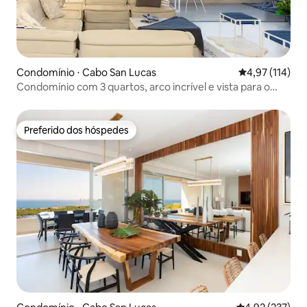
Condomínio ⋅ Cabo San Lucas
4,97 de uma av
4,97 (114)
Condomínio com 3 quartos, arco incrível e vista para o
mar
Preferido dos hóspedes
Preferido dos hóspedes