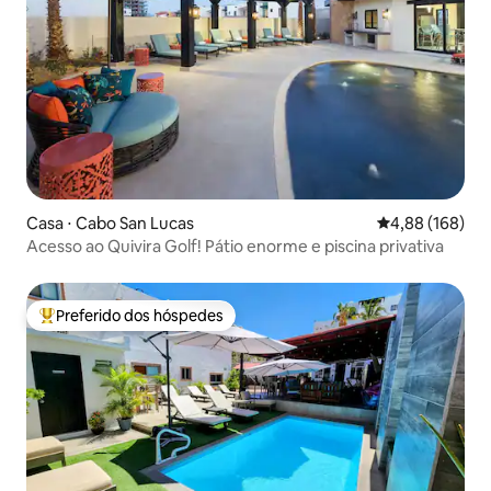
Casa ⋅ Cabo San Lucas
4,88 de uma av
4,88 (168)
Acesso ao Quivira Golf! Pátio enorme e piscina privativa
Preferido dos hóspedes
Entre os melhores preferidos dos hóspedes