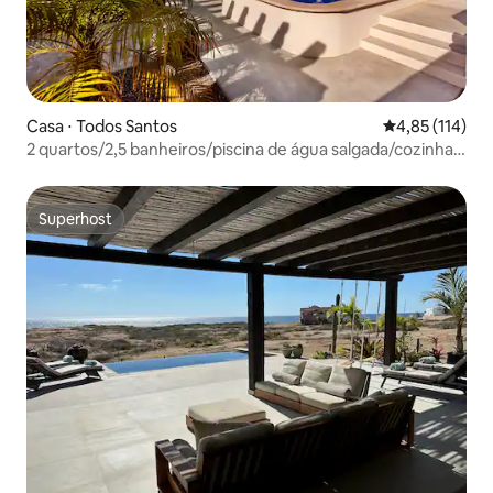
Casa ⋅ Todos Santos
4,85 de uma av
4,85 (114)
2 quartos/2,5 banheiros/piscina de água salgada/cozinha
ao ar livre
Superhost
Superhost