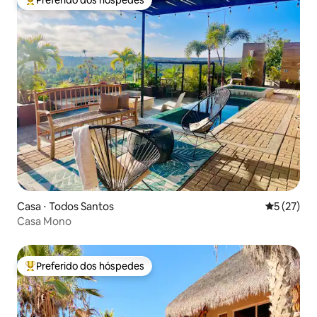
Preferido dos hóspedes
Entre os melhores preferidos dos hóspedes
Casa ⋅ Todos Santos
5 de uma a
5 (27)
Casa Mono
Preferido dos hóspedes
Entre os melhores preferidos dos hóspedes