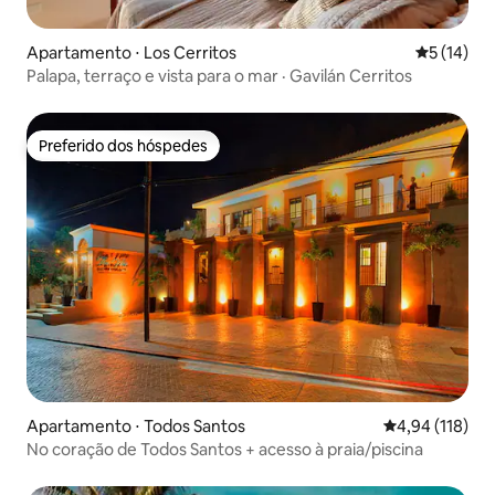
Apartamento ⋅ Los Cerritos
5 de uma a
5 (14)
Palapa, terraço e vista para o mar · Gavilán Cerritos
Preferido dos hóspedes
Preferido dos hóspedes
Apartamento ⋅ Todos Santos
4,94 de uma av
4,94 (118)
No coração de Todos Santos + acesso à praia/piscina