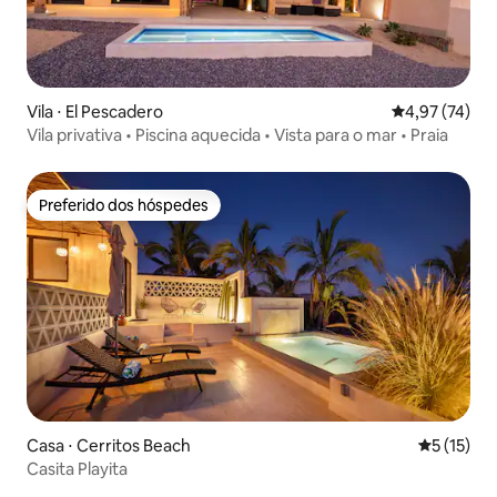
Vila ⋅ El Pescadero
4,97 de uma a
4,97 (74)
Vila privativa • Piscina aquecida • Vista para o mar • Praia
Preferido dos hóspedes
Preferido dos hóspedes
Casa ⋅ Cerritos Beach
5 de uma a
5 (15)
Casita Playita