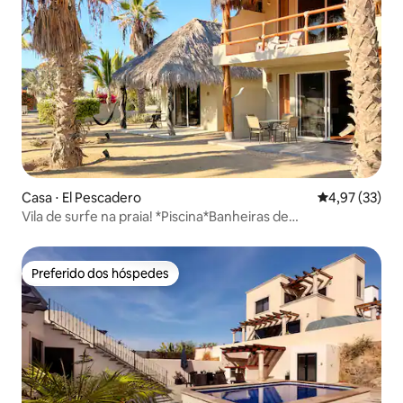
Casa ⋅ El Pescadero
4,97 de uma a
4,97 (33)
Vila de surfe na praia! *Piscina*Banheiras de
hidromassagem*Descanso/Bar*
Preferido dos hóspedes
Preferido dos hóspedes