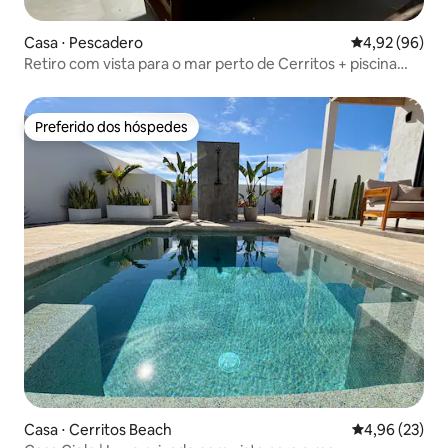
Casa ⋅ Pescadero
4,92 de uma a
4,92 (96)
Retiro com vista para o mar perto de Cerritos + piscina
aquecida
Preferido dos hóspedes
Preferido dos hóspedes
Casa ⋅ Cerritos Beach
4,96 de uma a
4,96 (23)