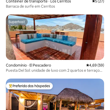
Contêiner de transporte ⋅ Los Cerritos
5 de uma a
5 (27)
Barraca de surfe em Cerritos
Superhost
Superhost
Condomínio ⋅ El Pescadero
4,69 de uma a
4,69 (59)
Puesta Del Sol: unidade de luxo com 2 quartos e terraço
privativo
Preferido dos hóspedes
Entre os melhores preferidos dos hóspedes