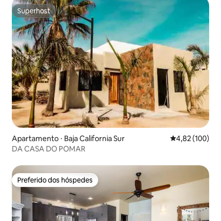
Superhost
Superhost
Apartamento ⋅ Baja California Sur
4,82 de uma av
4,82 (100)
DA CASA DO POMAR
Preferido dos hóspedes
Preferido dos hóspedes