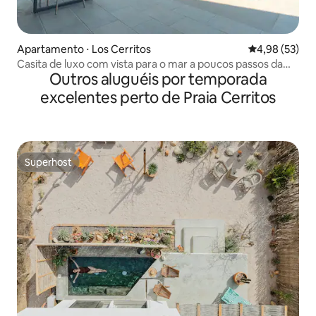
Apartamento ⋅ Los Cerritos
4,98 de uma a
4,98 (53)
Casita de luxo com vista para o mar a poucos passos da
Outros aluguéis por temporada
praia
excelentes perto de Praia Cerritos
Superhost
Superhost