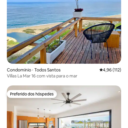
Condomínio ⋅ Todos Santos
4,96 de uma av
4,96 (112)
Villas La Mar 16 com vista para o mar
Preferido dos hóspedes
Preferido dos hóspedes