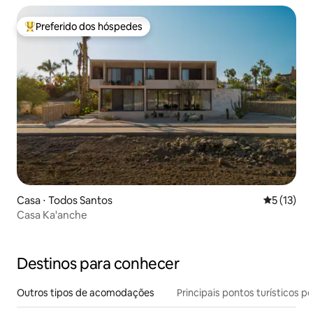
Preferido dos hóspedes
Entre os melhores preferidos dos hóspedes
Casa ⋅ Todos Santos
5 de uma a
5 (13)
Casa Ka'anche
Destinos para conhecer
Outros tipos de acomodações
Principais pontos turísticos po