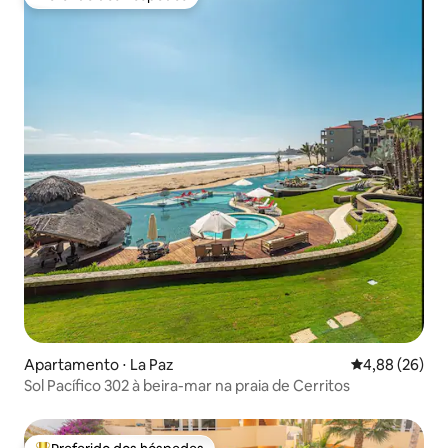
Preferido dos hóspedes
Apartamento ⋅ La Paz
4,88 de uma a
4,88 (26)
Sol Pacífico 302 à beira-mar na praia de Cerritos