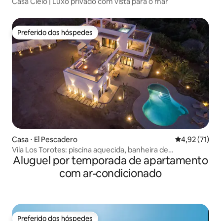
Casa Cielo | Luxo privado com vista para o mar
Preferido dos hóspedes
Preferido dos hóspedes
Casa ⋅ El Pescadero
4,92 de uma a
4,92 (71)
Vila Los Torotes: piscina aquecida, banheira de
Aluguel por temporada de apartamento
hidromassagem e banho de imersão fria
com ar-condicionado
Preferido dos hóspedes