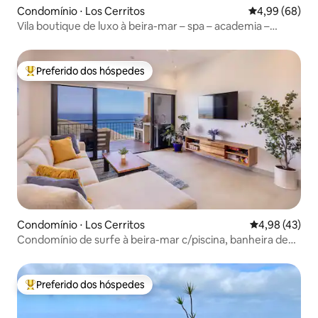
Condomínio ⋅ Los Cerritos
4,99 de uma av
4,99 (68)
Vila boutique de luxo à beira-mar – spa – academia –
piscina – banheira de hidromassagem
Preferido dos hóspedes
Entre os melhores preferidos dos hóspedes
Condomínio ⋅ Los Cerritos
4,98 de uma a
4,98 (43)
Condomínio de surfe à beira-mar c/piscina, banheira de
hidromassagem, academia, sauna
Preferido dos hóspedes
Entre os melhores preferidos dos hóspedes