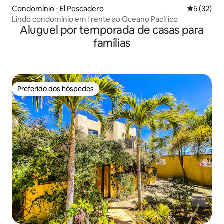
Condomínio ⋅ El Pescadero
5 de uma a
5 (32)
Lindo condomínio em frente ao Oceano Pacífico
Aluguel por temporada de casas para
famílias
Preferido dos hóspedes
Preferido dos hóspedes