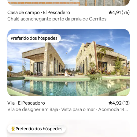
Casa de campo ⋅ El Pescadero
4,91 de uma a
4,91 (75)
Chalé aconchegante perto da praia de Cerritos
Preferido dos hóspedes
Preferido dos hóspedes
Vila ⋅ El Pescadero
4,92 de uma a
4,92 (13)
Vila de designer em Baja · Vista para o mar · Acomoda 14
pessoas
Preferido dos hóspedes
Entre os melhores preferidos dos hóspedes