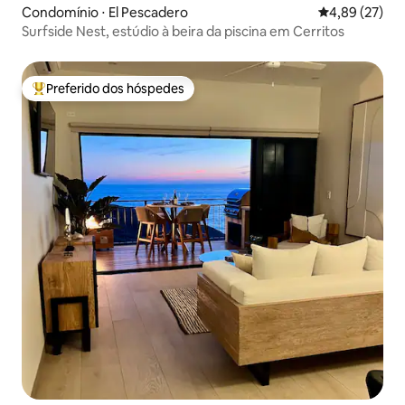
Condomínio ⋅ El Pescadero
4,89 de uma a
4,89 (27)
Surfside Nest, estúdio à beira da piscina em Cerritos
Preferido dos hóspedes
Entre os melhores preferidos dos hóspedes