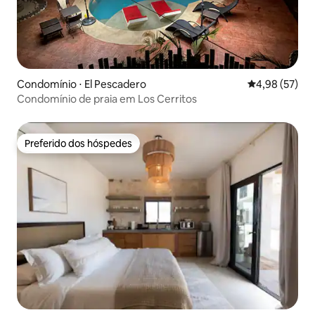
Condomínio ⋅ El Pescadero
4,98 de uma a
4,98 (57)
Condomínio de praia em Los Cerritos
Preferido dos hóspedes
Preferido dos hóspedes