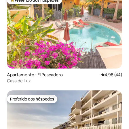
Preferido dos hóspedes
Entre os melhores preferidos dos hóspedes
Apartamento ⋅ El Pescadero
4,98 de uma a
4,98 (44)
Casa de Luz
Preferido dos hóspedes
Preferido dos hóspedes