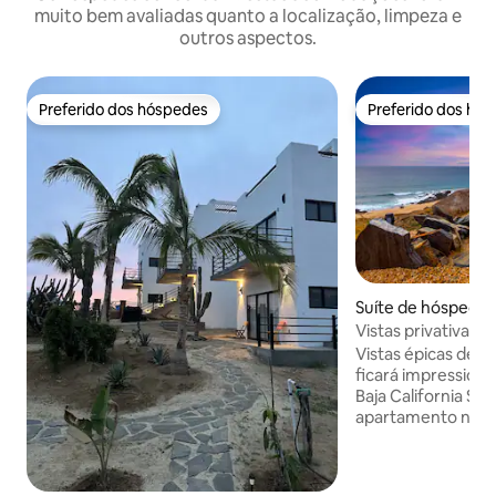
muito bem avaliadas quanto a localização, limpeza e
outros aspectos.
Preferido dos hóspedes
Preferido dos hó
Preferido dos hóspedes
Preferido dos hó
Suíte de hóspedes 
dero BCS
Vistas privativas,
pôr do sol e banhe
Vistas épicas de t
ficará impression
Baja California Sur
apartamento novo
totalmente equipa
no convés enquan
do sol sobre as m