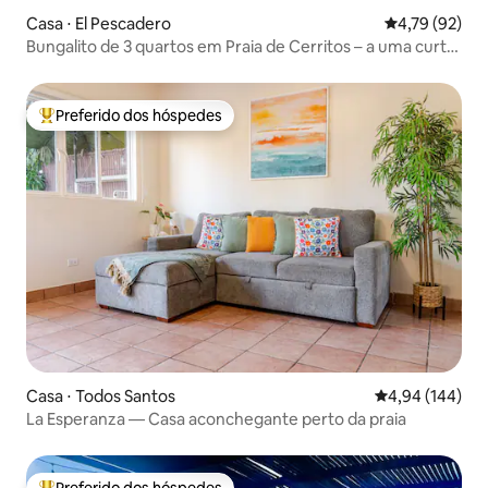
Casa ⋅ El Pescadero
4,79 de uma a
4,79 (92)
Bungalito de 3 quartos em Praia de Cerritos – a uma curta
caminhada da praia
Preferido dos hóspedes
Entre os melhores preferidos dos hóspedes
Casa ⋅ Todos Santos
4,94 de uma av
4,94 (144)
La Esperanza — Casa aconchegante perto da praia