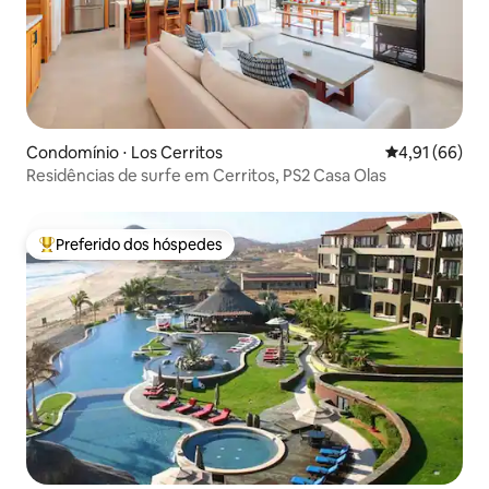
Condomínio ⋅ Los Cerritos
4,91 de uma a
4,91 (66)
Residências de surfe em Cerritos, PS2 Casa Olas
Preferido dos hóspedes
Entre os melhores preferidos dos hóspedes