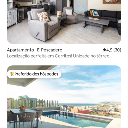
Apartamento ⋅ El Pescadero
4,9 de uma a
4,9 (30)
Localização perfeita em Cerritos! Unidade no térreo!
Piscina!
Preferido dos hóspedes
Entre os melhores preferidos dos hóspedes