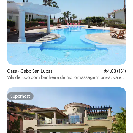
Casa ⋅ Cabo San Lucas
4,83 de uma av
4,83 (151)
Vila de luxo com banheira de hidromassagem privativa e
vista para o mar
Superhost
Superhost