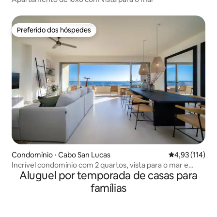
Preferido dos hóspedes
Preferido dos hóspedes
Condomínio ⋅ Cabo San Lucas
4,93 de uma av
4,93 (114)
Incrível condomínio com 2 quartos, vista para o mar e
Aluguel por temporada de casas para
terraço
famílias