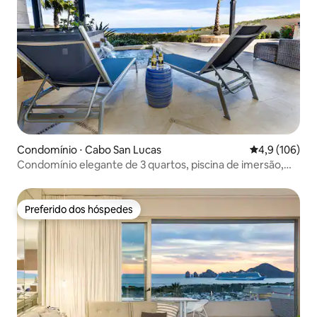
Condomínio ⋅ Cabo San Lucas
4,9 de uma av
4,9 (106)
Condomínio elegante de 3 quartos, piscina de imersão,
churrasco e vantagens de resort
Preferido dos hóspedes
Preferido dos hóspedes