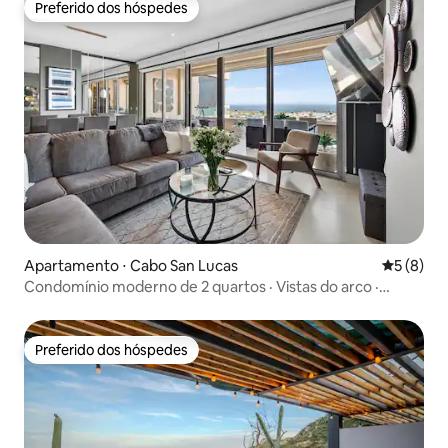
Preferido dos hóspedes
Preferido dos hóspedes
Apartamento ⋅ Cabo San Lucas
5 de uma 
5 (8)
Condomínio moderno de 2 quartos · Vistas do arco ·
Terraço com churrasqueira
Preferido dos hóspedes
Preferido dos hóspedes