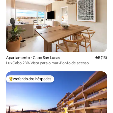
Apartamento ⋅ Cabo San Lucas
5 de uma a
5 (13)
LuxCabo 2BR•Vista para o mar•Ponto de acesso
Preferido dos hóspedes
Entre os melhores preferidos dos hóspedes