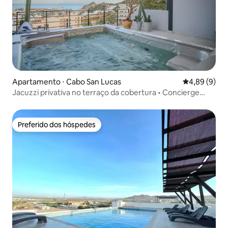
Apartamento ⋅ Cabo San Lucas
4,89 de uma 
4,89 (9)
Jacuzzi privativa no terraço da cobertura • Concierge
24/7
Preferido dos hóspedes
Preferido dos hóspedes