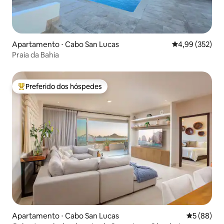
Apartamento ⋅ Cabo San Lucas
4,99 de uma av
4,99 (352)
Praia da Bahia
Preferido dos hóspedes
Entre os melhores preferidos dos hóspedes
Apartamento ⋅ Cabo San Lucas
5 de uma a
5 (88)