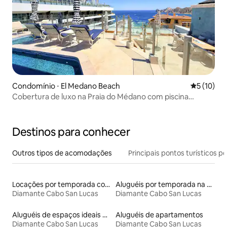
Condomínio ⋅ El Medano Beach
5 de uma a
5 (10)
Cobertura de luxo na Praia do Médano com piscina
privativa
Destinos para conhecer
Outros tipos de acomodações
Principais pontos turísticos po
Locações por temporada com piscina
Aluguéis por temporada na orla
Diamante Cabo San Lucas
Diamante Cabo San Lucas
Aluguéis de espaços ideais para famílias
Aluguéis de apartamentos
Diamante Cabo San Lucas
Diamante Cabo San Lucas