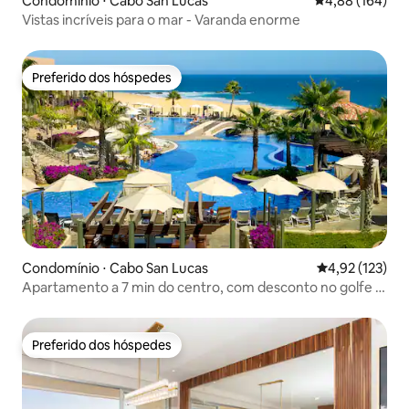
Condomínio ⋅ Cabo San Lucas
4,88 de uma av
4,88 (164)
Vistas incríveis para o mar - Varanda enorme
Preferido dos hóspedes
Preferido dos hóspedes
Condomínio ⋅ Cabo San Lucas
4,92 de uma av
4,92 (123)
Apartamento a 7 min do centro, com desconto no golfe e
em restaurantes
Preferido dos hóspedes
Preferido dos hóspedes