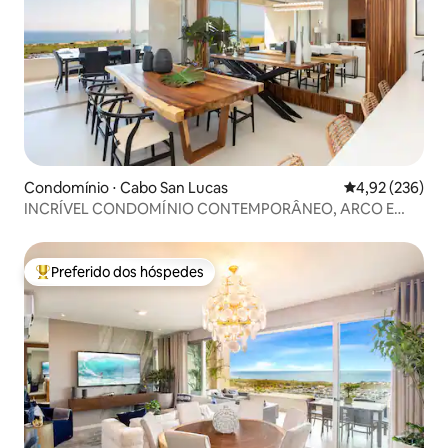
Condomínio ⋅ Cabo San Lucas
4,92 de uma av
4,92 (236)
INCRÍVEL CONDOMÍNIO CONTEMPORÂNEO, ARCO E
VISTA PARA O MAR.
Preferido dos hóspedes
Entre os melhores preferidos dos hóspedes