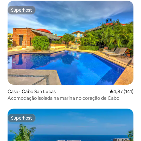
Superhost
Superhost
Casa ⋅ Cabo San Lucas
4,87 de uma av
4,87 (141)
Acomodação isolada na marina no coração de Cabo
Superhost
Superhost