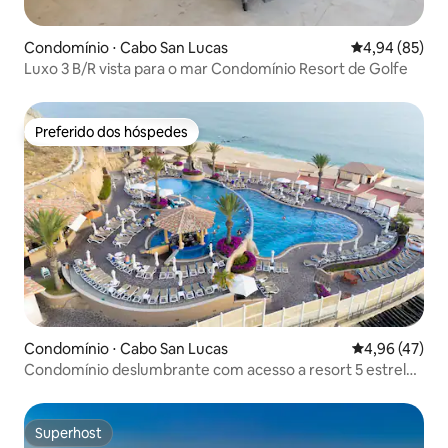
Condomínio ⋅ Cabo San Lucas
4,94 de uma a
4,94 (85)
Luxo 3 B/R vista para o mar Condomínio Resort de Golfe
Preferido dos hóspedes
Preferido dos hóspedes
Condomínio ⋅ Cabo San Lucas
4,96 de uma a
4,96 (47)
Condomínio deslumbrante com acesso a resort 5 estrelas
~Piscina~Banheira de hidromassagem~Academia
Superhost
Superhost