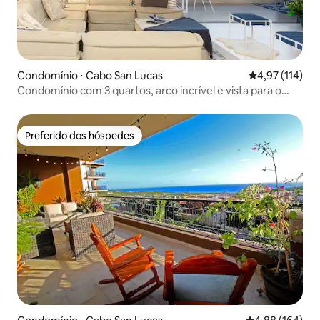
Condomínio ⋅ Cabo San Lucas
4,97 de uma av
4,97 (114)
Condomínio com 3 quartos, arco incrível e vista para o
mar
Preferido dos hóspedes
Preferido dos hóspedes