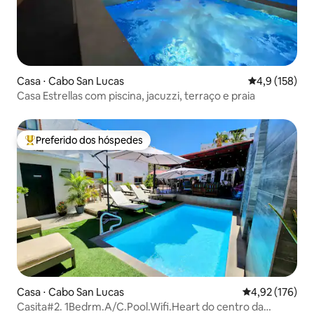
Casa ⋅ Cabo San Lucas
4,9 de uma av
4,9 (158)
Casa Estrellas com piscina, jacuzzi, terraço e praia
Preferido dos hóspedes
Entre os melhores preferidos dos hóspedes
Casa ⋅ Cabo San Lucas
4,92 de uma av
4,92 (176)
Casita#2. 1Bedrm.A/C.Pool.Wifi.Heart do centro da