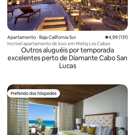
Apartamento ⋅ Baja California Sur
4,99 de uma av
4,99 (131)
Incrível apartamento de luxo em Mistiq Los Cabos
Outros aluguéis por temporada
excelentes perto de Diamante Cabo San
Lucas
Preferido dos hóspedes
Preferido dos hóspedes