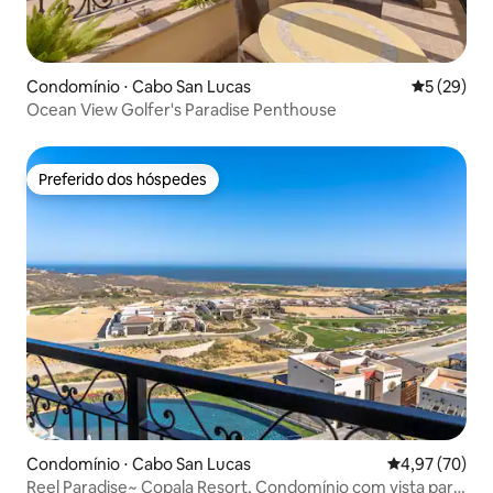
Condomínio ⋅ Cabo San Lucas
5 de uma a
5 (29)
Ocean View Golfer's Paradise Penthouse
Preferido dos hóspedes
Preferido dos hóspedes
Condomínio ⋅ Cabo San Lucas
4,97 de uma a
4,97 (70)
Reel Paradise~ Copala Resort, Condomínio com vista para