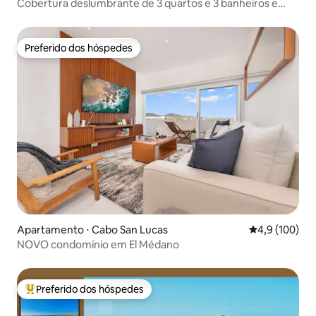
Cobertura deslumbrante de 3 quartos e 3 banheiros e
meio com vista fantástica!
Preferido dos hóspedes
Preferido dos hóspedes
Apartamento ⋅ Cabo San Lucas
4,9 de uma av
4,9 (100)
NOVO condomínio em El Médano
Preferido dos hóspedes
Entre os melhores preferidos dos hóspedes