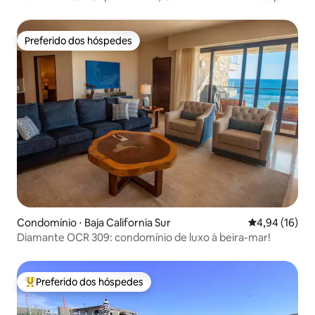
o mar!
Preferido dos hóspedes
Preferido dos hóspedes
Condomínio ⋅ Baja California Sur
4,94 de uma a
4,94 (16)
Diamante OCR 309: condomínio de luxo à beira-mar!
Preferido dos hóspedes
Entre os melhores preferidos dos hóspedes