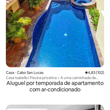
Casa ⋅ Cabo San Lucas
4,83 de uma av
4,83 (102)
Casa Isabella | Piscina privativa + A uma caminhada da
Aluguel por temporada de apartamento
marina
com ar-condicionado