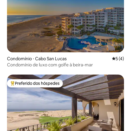
Condomínio ⋅ Cabo San Lucas
5 de uma 
5 (4)
Condomínio de luxo com golfe à beira-mar
Preferido dos hóspedes
Entre os melhores preferidos dos hóspedes