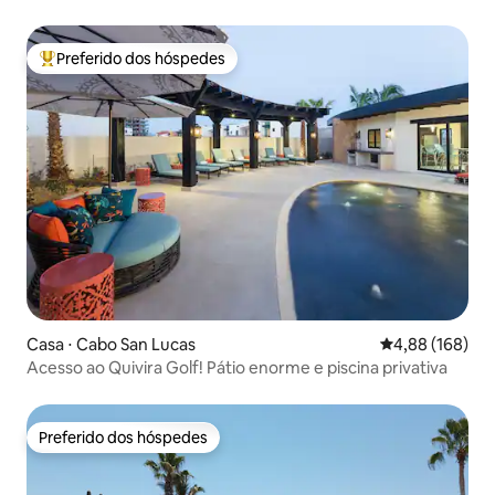
cidade.
Preferido dos hóspedes
Entre os melhores preferidos dos hóspedes
Casa ⋅ Cabo San Lucas
4,88 de uma av
4,88 (168)
Acesso ao Quivira Golf! Pátio enorme e piscina privativa
Preferido dos hóspedes
Preferido dos hóspedes