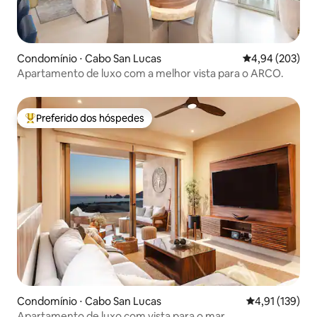
Condomínio ⋅ Cabo San Lucas
4,94 de uma ava
4,94 (203)
Apartamento de luxo com a melhor vista para o ARCO.
Preferido dos hóspedes
Entre os melhores preferidos dos hóspedes
Condomínio ⋅ Cabo San Lucas
4,91 de uma av
4,91 (139)
Apartamento de luxo com vista para o mar