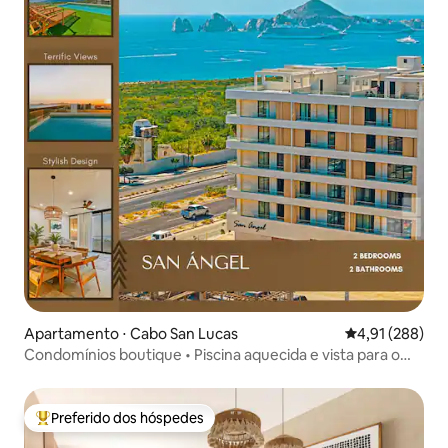
Apartamento ⋅ Cabo San Lucas
4,91 de uma av
4,91 (288)
Condomínios boutique • Piscina aquecida e vista para o
arco | Cabo
Preferido dos hóspedes
Entre os melhores preferidos dos hóspedes