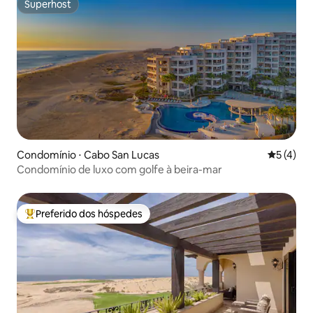
Superhost
Superhost
Condomínio ⋅ Cabo San Lucas
5 de uma 
5 (4)
Condomínio de luxo com golfe à beira-mar
Preferido dos hóspedes
Entre os melhores preferidos dos hóspedes