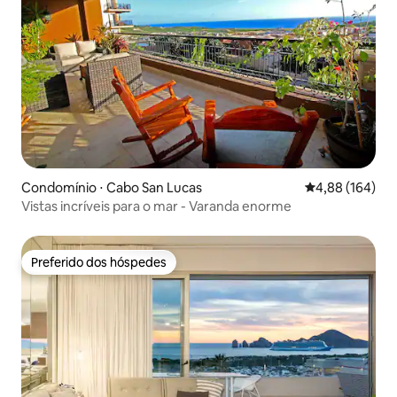
Condomínio ⋅ Cabo San Lucas
4,88 de uma av
4,88 (164)
Vistas incríveis para o mar - Varanda enorme
Preferido dos hóspedes
Preferido dos hóspedes