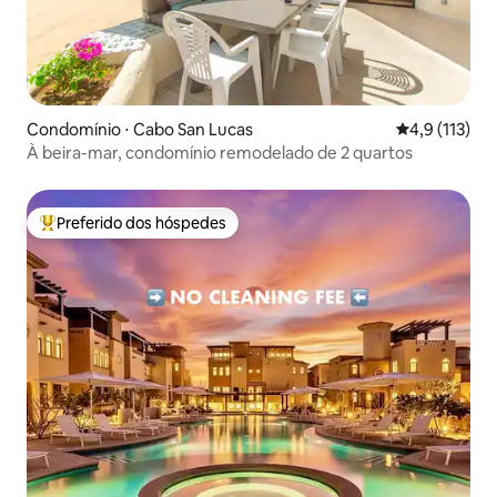
Condomínio ⋅ Cabo San Lucas
4,9 de uma av
4,9 (113)
À beira-mar, condomínio remodelado de 2 quartos
Preferido dos hóspedes
Entre os melhores preferidos dos hóspedes