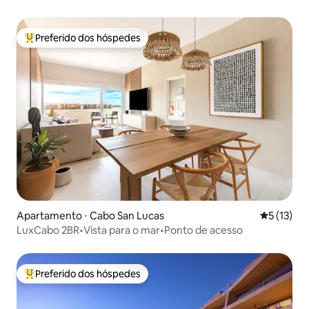
arco | Cabo
Preferido dos hóspedes
Entre os melhores preferidos dos hóspedes
Apartamento ⋅ Cabo San Lucas
5 de uma a
5 (13)
LuxCabo 2BR•Vista para o mar•Ponto de acesso
Preferido dos hóspedes
Entre os melhores preferidos dos hóspedes