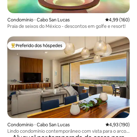
Condomínio ⋅ Cabo San Lucas
4,99 de uma av
4,99 (160)
Praia de seixos do México - descontos em golfe e resort!
Preferido dos hóspedes
Entre os melhores preferidos dos hóspedes
Condomínio ⋅ Cabo San Lucas
4,93 de uma av
4,93 (190)
Lindo condomínio contemporâneo com vista para o arco
e para o mar