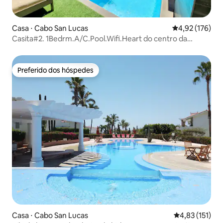
Casa ⋅ Cabo San Lucas
4,92 de uma av
4,92 (176)
Casita#2. 1Bedrm.A/C.Pool.Wifi.Heart do centro da
cidade.
Preferido dos hóspedes
Preferido dos hóspedes
Casa ⋅ Cabo San Lucas
4,83 de uma av
4,83 (151)