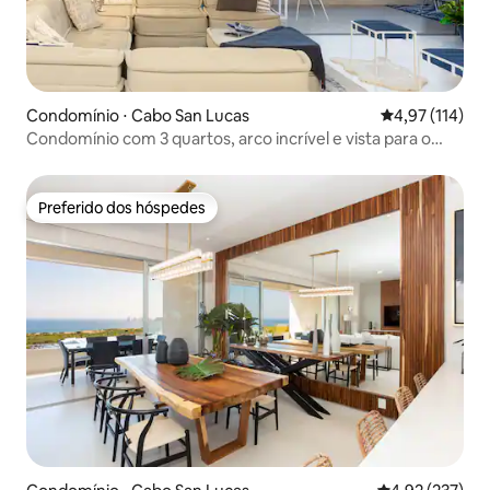
Condomínio ⋅ Cabo San Lucas
4,97 de uma av
4,97 (114)
Condomínio com 3 quartos, arco incrível e vista para o
mar
Preferido dos hóspedes
Preferido dos hóspedes