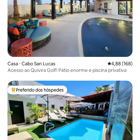
Casa ⋅ Cabo San Lucas
4,88 de uma av
4,88 (168)
Acesso ao Quivira Golf! Pátio enorme e piscina privativa
Preferido dos hóspedes
Entre os melhores preferidos dos hóspedes