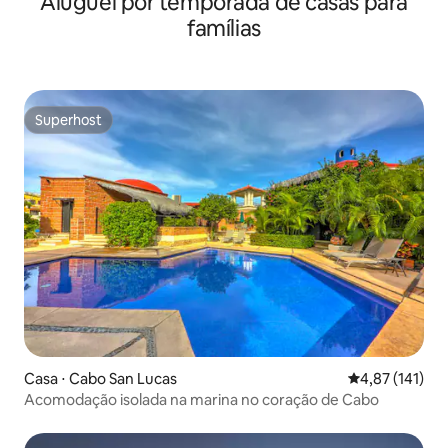
Aluguel por temporada de casas para
famílias
Superhost
Superhost
Casa ⋅ Cabo San Lucas
4,87 de uma av
4,87 (141)
Acomodação isolada na marina no coração de Cabo