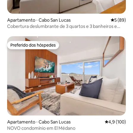
Apartamento ⋅ Cabo San Lucas
5 de uma a
5 (89)
Cobertura deslumbrante de 3 quartos e 3 banheiros e
meio com vista fantástica!
Preferido dos hóspedes
Preferido dos hóspedes
Apartamento ⋅ Cabo San Lucas
4,9 de uma av
4,9 (100)
NOVO condomínio em El Médano