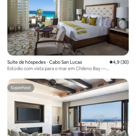
Suíte de hóspedes ⋅ Cabo San Lucas
4,9 de uma a
4,9 (30)
Estúdio com vista para o mar em Chileno Bay —
comodidades do resort
Superhost
Superhost