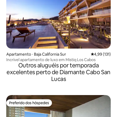
Apartamento ⋅ Baja California Sur
4,99 de uma av
4,99 (131)
Incrível apartamento de luxo em Mistiq Los Cabos
Outros aluguéis por temporada
excelentes perto de Diamante Cabo San
Lucas
Preferido dos hóspedes
Preferido dos hóspedes