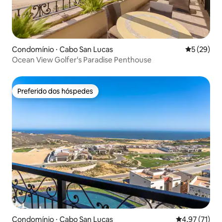
Condomínio ⋅ Cabo San Lucas
5 de uma a
5 (29)
Ocean View Golfer's Paradise Penthouse
Preferido dos hóspedes
Preferido dos hóspedes
Condomínio ⋅ Cabo San Lucas
4,97 de uma a
4,97 (71)