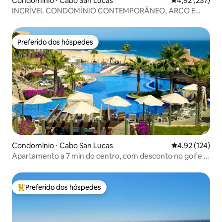
Condomínio ⋅ Cabo San Lucas
4,92 de uma av
4,92 (237)
INCRÍVEL CONDOMÍNIO CONTEMPORÂNEO, ARCO E
VISTA PARA O MAR.
Preferido dos hóspedes
Preferido dos hóspedes
Condomínio ⋅ Cabo San Lucas
4,92 de uma av
4,92 (124)
Apartamento a 7 min do centro, com desconto no golfe e
em restaurantes
Preferido dos hóspedes
Entre os melhores preferidos dos hóspedes