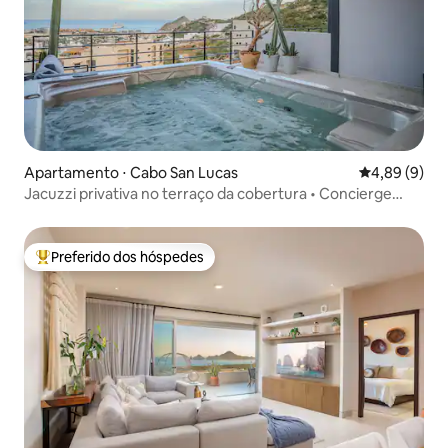
Apartamento ⋅ Cabo San Lucas
4,89 de uma 
4,89 (9)
Jacuzzi privativa no terraço da cobertura • Concierge
24/7
Preferido dos hóspedes
Entre os melhores preferidos dos hóspedes