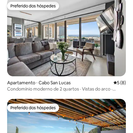
Preferido dos hóspedes
Preferido dos hóspedes
Apartamento ⋅ Cabo San Lucas
5 de uma 
5 (8)
Condomínio moderno de 2 quartos · Vistas do arco ·
Terraço com churrasqueira
Preferido dos hóspedes
Preferido dos hóspedes