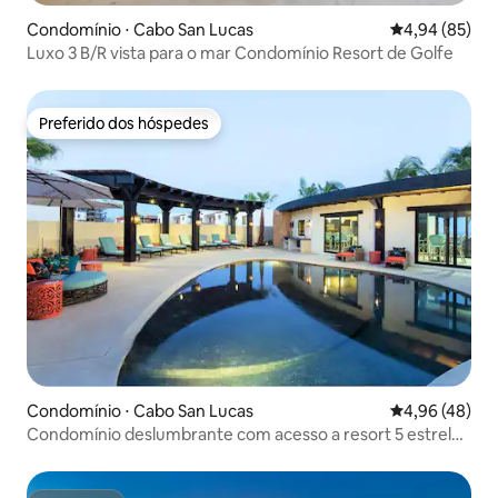
Condomínio ⋅ Cabo San Lucas
4,94 de uma a
4,94 (85)
Luxo 3 B/R vista para o mar Condomínio Resort de Golfe
Preferido dos hóspedes
Preferido dos hóspedes
Condomínio ⋅ Cabo San Lucas
4,96 de uma a
4,96 (48)
Condomínio deslumbrante com acesso a resort 5 estrelas
~Piscina~Banheira de hidromassagem~Academia