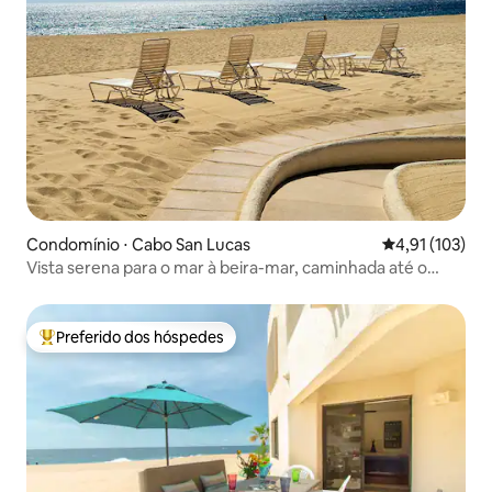
Condomínio ⋅ Cabo San Lucas
4,91 de uma av
4,91 (103)
Vista serena para o mar à beira-mar, caminhada até o
centro de Cabo
Preferido dos hóspedes
Entre os melhores preferidos dos hóspedes