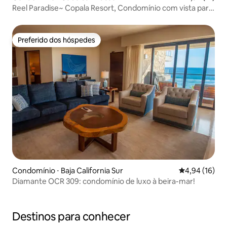
Reel Paradise~ Copala Resort, Condomínio com vista para
o mar!
Preferido dos hóspedes
Preferido dos hóspedes
Condomínio ⋅ Baja California Sur
4,94 de uma a
4,94 (16)
Diamante OCR 309: condomínio de luxo à beira-mar!
Destinos para conhecer