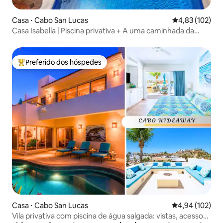
Casa ⋅ Cabo San Lucas
4,83 de uma av
4,83 (102)
Casa Isabella | Piscina privativa + A uma caminhada da
marina
Preferido dos hóspedes
Entre os melhores preferidos dos hóspedes
Casa ⋅ Cabo San Lucas
4,94 de uma av
4,94 (102)
Vila privativa com piscina de água salgada: vistas, acesso