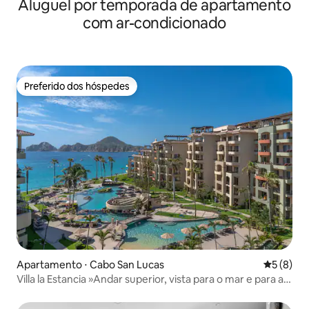
Aluguel por temporada de apartamento
ao resort
com ar-condicionado
Preferido dos hóspedes
Preferido dos hóspedes
Apartamento ⋅ Cabo San Lucas
5 de uma 
5 (8)
Villa la Estancia »Andar superior, vista para o mar e para a
piscina!