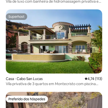
Vila de luxo com banheira de hidromassagem privativa e
vista para o mar
Superhost
Superhost
Casa ⋅ Cabo San Lucas
4,74 de uma av
4,74 (113)
Vila privativa de 3 quartos em Montecristo com piscina
privativa
Preferido dos hóspedes
Preferido dos hóspedes