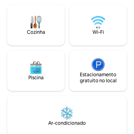
aconchegante e bem aproveitado com
Nysø. 10 km de Præstø. Além 
mezanino. Fantástica vista panorâmica
paisagem é ideal 
de 180 graus, voltada para o sul, para a
e passeios de bicic
água, o porto e o horizonte da cidade.
Sala de estar pequena quando é melhor
- perfeita para casais ou viajantes de
Cozinha
Wi-Fi
negócios. Cozinha com chaleira elétrica
e geladeira - não é possível fazer comida
quente.
Estacionamento
Piscina
gratuito no local
Ar-condicionado