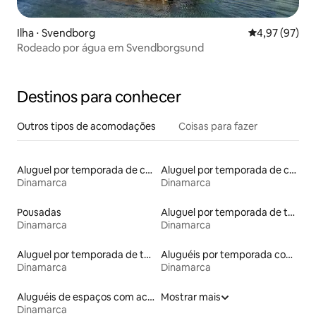
Ilha ⋅ Svendborg
4,97 de uma a
4,97 (97)
Rodeado por água em Svendborgsund
Destinos para conhecer
Outros tipos de acomodações
Coisas para fazer
Aluguel por temporada de contêineres
Aluguel por temporada de cabanas de pastor
Dinamarca
Dinamarca
Pousadas
Aluguel por temporada de townhouses
Dinamarca
Dinamarca
Aluguel por temporada de tendas
Aluguéis por temporada com café da manhã
Dinamarca
Dinamarca
Aluguéis de espaços com acesso direto a pistas de esqui
Mostrar mais
Dinamarca