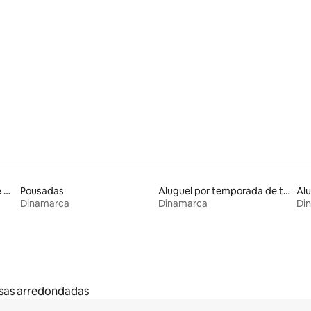
Aluguel por temporada de cabanas de pastor
Pousadas
Aluguel por temporada de townhouses
Dinamarca
Dinamarca
Di
sas arredondadas