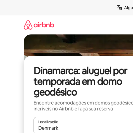
Pular
Algu
para
o
conteúdo
Dinamarca: aluguel por
temporada em domo
geodésico
Encontre acomodações em domos geodésic
incríveis no Airbnb e faça sua reserva
Localização
Quando os resultados estiverem disponíveis, expl