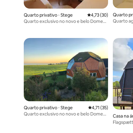
Quarto pr
Quarto privativo ⋅ Stege
4,73 de uma avaliação 
4,73 (30)
Quarto a
Quarto exclusivo no novo e belo Dome
com vista para o mar
Quarto privativo ⋅ Stege
4,71 de uma avaliação 
4,71 (35)
Quarto exclusivo no novo e belo Dome
Casa na á
com vista para o mar
Flagspæt