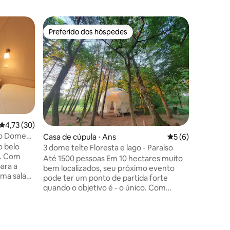
Preferido dos hóspedes
Preferi
Preferido dos hóspedes
Preferi
4,73 de uma avaliação média de 5, 30 avaliações
4,73 (30)
lo Dome
ções
Casa de cúpula ⋅ Ans
5 de uma avaliaçã
5 (6)
o belo
3 dome telte Floresta e lago - Paraíso
. Com
Até 1500 pessoas Em 10 hectares muito
ara a
bem localizados, seu próximo evento
uma sala
pode ter um ponto de partida forte
, bem como
quando o objetivo é - o único. Com
acesso direto ao lago Tange e ao rio
e
Gudenåen, há uma base para eventos
verá aulas
especiais. Nossas instalações humildes
Casa de 
 9h e das
estão à sua disposição. Se você tem 50,