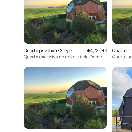
Quarto privativo ⋅ Stege
4,73 de uma avaliação 
4,73 (30)
Quarto pr
Quarto exclusivo no novo e belo Dome
Quarto a
com vista para o mar