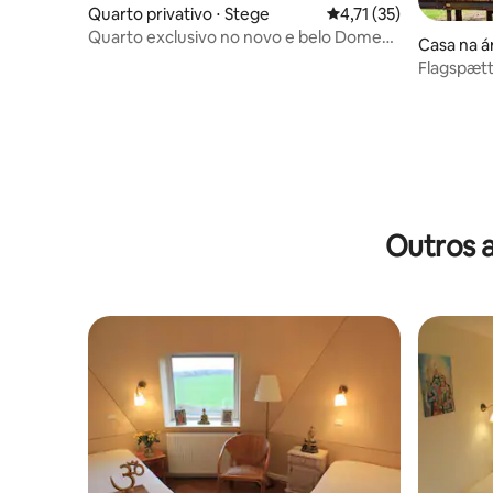
Quarto privativo ⋅ Stege
4,71 de uma avaliação 
4,71 (35)
Quarto exclusivo no novo e belo Dome
Casa na á
com vista para o mar
Flagspæt
Outros 