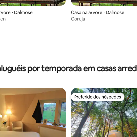
média de 5, 35 avaliações
rvore ⋅ Dalmose
Casa na árvore ⋅ Dalmose
ten
Coruja
aluguéis por temporada em casas arre
Preferido dos hóspedes
Preferido dos hóspedes