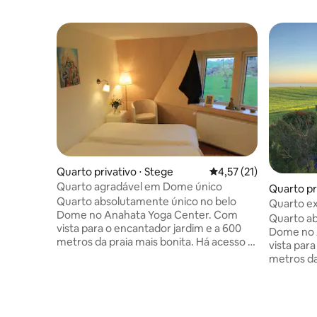
Quarto privativo ⋅ Stege
4,57 de uma avaliação 
4,57 (21)
Quarto agradável em Dome único
Quarto pr
Quarto absolutamente único no belo
Quarto ex
Dome no Anahata Yoga Center. Com
com vista
Quarto ab
vista para o encantador jardim e a 600
Dome no 
metros da praia mais bonita. Há acesso a
vista par
uma sala de estar com vista para o mar,
metros da
bem como uma cozinha. Você pode
uma sala 
compartilhar um banheiro com outro
bem como uma
quarto. Durante o período de 7 a 27 de
compartil
julho, haverá aulas de ioga no 1º andar
quarto. Durante o período de 7 a 27 de