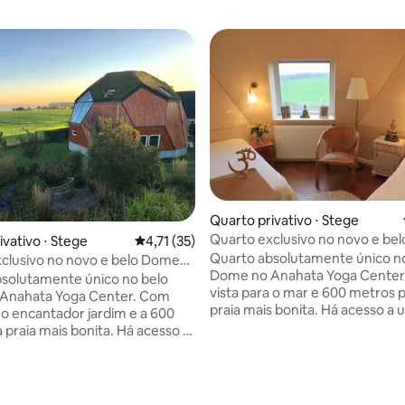
média de 5, 21 avaliações
Quarto privativo ⋅ Stege
Quarto exclusivo no novo e be
ivativo ⋅ Stege
4,71 de uma avaliação média de 5, 35 avalia
4,71 (35)
com vista para o mar
Quarto absolutamente único n
clusivo no novo e belo Dome
Dome no Anahata Yoga Center
 para o mar
solutamente único no belo
vista para o mar e 600 metros p
Anahata Yoga Center. Com
praia mais bonita. Há acesso a 
a o encantador jardim e a 600
de estar com vista para o mar
 praia mais bonita. Há acesso a
uma cozinha. Você pode compartilhar
de estar com vista para o mar,
um banheiro com outro quarto. Durant
 cozinha. Você pode
o período de 7 a 27 de julho, ha
har um banheiro com outro
de ioga no 1º andar das 7h30 às