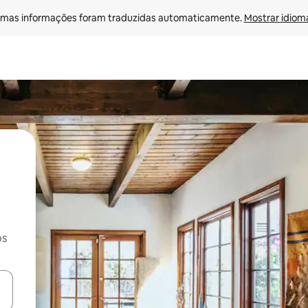
mas informações foram traduzidas automaticamente. 
Mostrar idioma
os
ore-os usando as seta para cima e para baixo do teclado ou tocando e