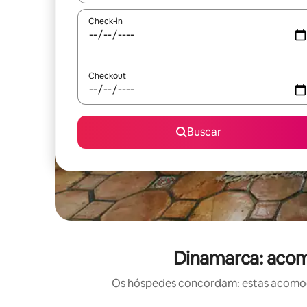
Check-in
Checkout
Buscar
Dinamarca: aco
Os hóspedes concordam: estas acomoda