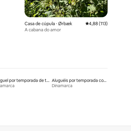
Casa de cúpula ⋅ Ørbæk
4,88 de uma avaliação 
4,88 (113)
A cabana do amor
Aluguel por temporada de tendas
Aluguéis por temporada com café da manhã
namarca
Dinamarca