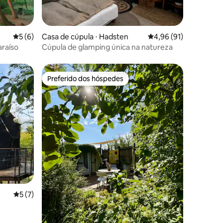
ções
5 de uma avaliação média de 5, 6 avaliações
5 (6)
Casa de cúpula ⋅ Hadsten
4,96 de uma avaliação
4,96 (91)
araíso
Cúpula de glamping única na natureza
Preferido dos hóspedes
Preferido dos hóspedes
5 de uma avaliação média de 5, 7 avaliações
5 (7)