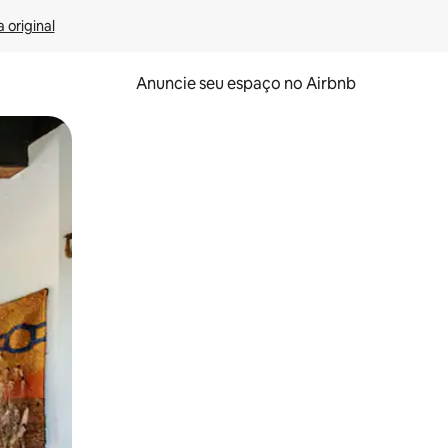
 original
Anuncie seu espaço no Airbnb
 deslizando o dedo na tela.