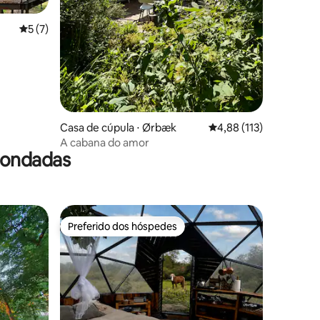
5 de uma avaliação média de 5, 7 avaliações
5 (7)
Casa de cúpula ⋅ Ørbæk
4,88 de uma avaliação 
4,88 (113)
A cabana do amor
dondadas
Preferido dos hóspedes
Preferido dos hóspedes