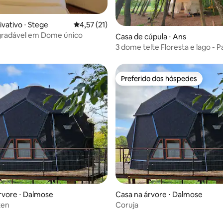
ivativo ⋅ Stege
4,57 de uma avaliação média de 5, 21 avalia
4,57 (21)
média de 5, 30 avaliações
gradável em Dome único
Casa de cúpula ⋅ Ans
3 dome telte Floresta e lago - P
Preferido dos hóspedes
Preferido dos hóspedes
média de 5, 35 avaliações
rvore ⋅ Dalmose
Casa na árvore ⋅ Dalmose
ten
Coruja