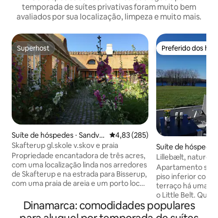
temporada de suítes privativas foram muito bem
avaliados por sua localização, limpeza e muito mais.
Superhost
Preferido dos hó
Superhost
Preferido dos hó
Suíte de hóspedes ⋅ Sandve
4,83 de uma avaliação média de 
4,83 (285)
d
Skafterup gl.skole v.skov e praia
Suíte de hóspedes 
Propriedade encantadora de três acres,
ia
Lillebælt, nature
com uma localização linda nos arredores
muitas atrações n
Apartamento separad
de Skafterup e na estrada para Bisserup,
piso inferior com 
com uma praia de areia e um porto local
terraço há uma vis
acolhedor. Um apartamento de 80 m²
o Little Belt. Quat
com sala de estar/cozinha em plano
Dinamarca: comodidades populares
no chão. Grande s
aberto e acesso direto ao jardim.
2, quarto, banhei