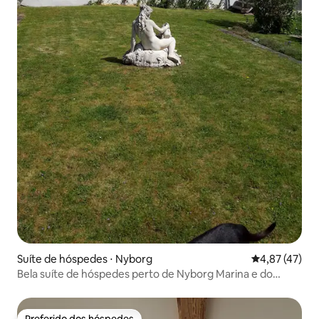
Suíte de hóspedes ⋅ Nyborg
4,87 de uma a
4,87 (47)
Bela suíte de hóspedes perto de Nyborg Marina e do
centro