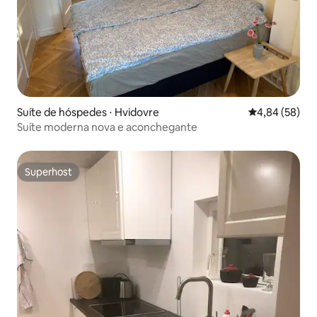
Suíte de hóspedes ⋅ Hvidovre
4,84 de uma a
4,84 (58)
Suíte moderna nova e aconchegante
Superhost
Superhost