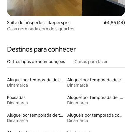
Suíte de hóspedes ⋅ Jægerspris
4,86 de uma a
4,86 (44)
Casa geminada com dois quartos
Destinos para conhecer
Outros tipos de acomodações
Coisas para fazer
Aluguel por temporada de contêineres
Aluguel por temporada de cabanas de pastor
Dinamarca
Dinamarca
Pousadas
Aluguel por temporada de townhouses
Dinamarca
Dinamarca
Aluguel por temporada de tendas
Aluguéis por temporada com café da manhã
Dinamarca
Dinamarca