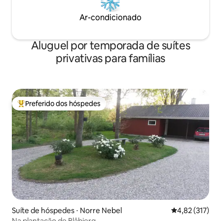
Ar-condicionado
Aluguel por temporada de suítes
privativas para famílias
Preferido dos hóspedes
Entre os melhores preferidos dos hóspedes
Suíte de hóspedes ⋅ Norre Nebel
4,82 de uma av
4,82 (317)
Na plantação de Blåbjerg