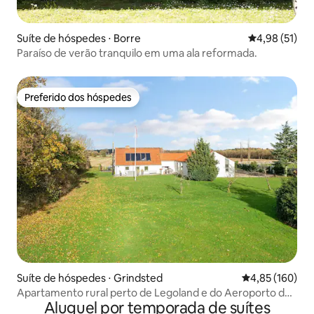
Suíte de hóspedes ⋅ Borre
4,98 de uma a
4,98 (51)
Paraíso de verão tranquilo em uma ala reformada.
Preferido dos hóspedes
Preferido dos hóspedes
Suíte de hóspedes ⋅ Grindsted
4,85 de uma av
4,85 (160)
Apartamento rural perto de Legoland e do Aeroporto de
Aluguel por temporada de suítes
Billund