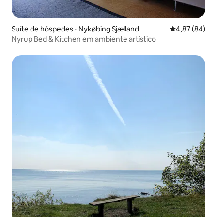
Suíte de hóspedes ⋅ Nykøbing Sjælland
4,87 de uma a
4,87 (84)
Nyrup Bed & Kitchen em ambiente artístico