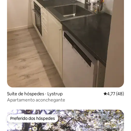
Suíte de hóspedes ⋅ Lystrup
4,77 de uma a
4,77 (48)
Apartamento aconchegante
Preferido dos hóspedes
Preferido dos hóspedes