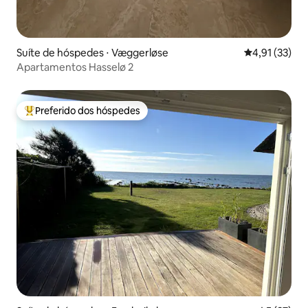
Suíte de hóspedes ⋅ Væggerløse
4,91 de uma a
4,91 (33)
Apartamentos Hasselø 2
Preferido dos hóspedes
Entre os melhores preferidos dos hóspedes