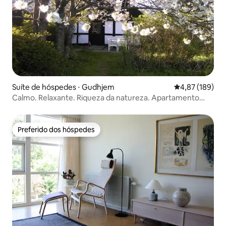
Suíte de hóspedes ⋅ Gudhjem
4,87 de uma av
4,87 (189)
Calmo. Relaxante. Riqueza da natureza. Apartamento
rústico
Preferido dos hóspedes
Preferido dos hóspedes