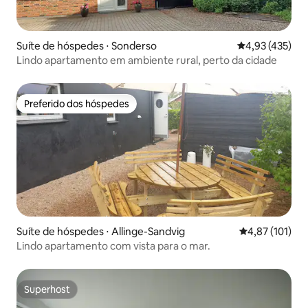
Suíte de hóspedes ⋅ Sonderso
4,93 de uma av
4,93 (435)
Lindo apartamento em ambiente rural, perto da cidade
Preferido dos hóspedes
Preferido dos hóspedes
Suíte de hóspedes ⋅ Allinge-Sandvig
4,87 de uma av
4,87 (101)
Lindo apartamento com vista para o mar.
Superhost
Superhost