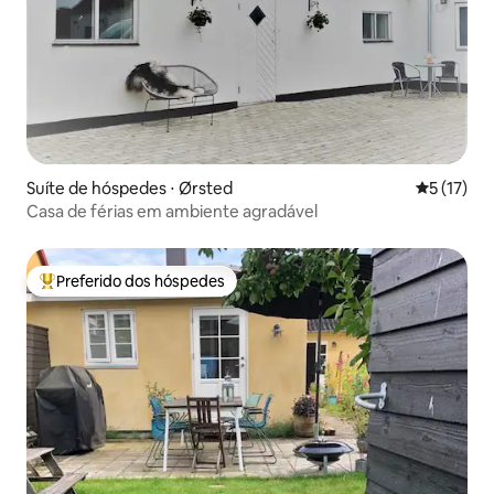
Suíte de hóspedes ⋅ Ørsted
5 de uma a
5 (17)
Casa de férias em ambiente agradável
Preferido dos hóspedes
Entre os melhores preferidos dos hóspedes