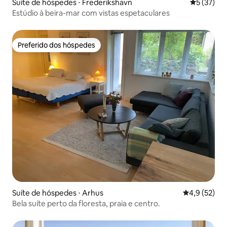
Suíte de hóspedes ⋅ Frederikshavn
5 de uma a
5 (37)
Estúdio à beira-mar com vistas espetaculares
Preferido dos hóspedes
Preferido dos hóspedes
Suíte de hóspedes ⋅ Arhus
4,9 de uma a
4,9 (52)
Bela suíte perto da floresta, praia e centro.