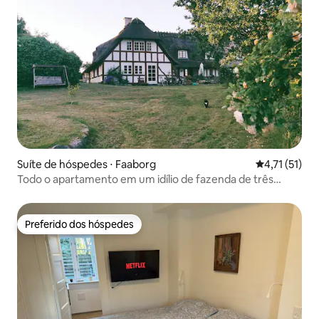
Suíte de hóspedes ⋅ Faaborg
4,71 de uma a
4,71 (51)
Todo o apartamento em um idílio de fazenda de três
comprimentos
Preferido dos hóspedes
Preferido dos hóspedes