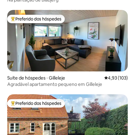
Preferido dos hóspedes
Entre os melhores preferidos dos hóspedes
Suíte de hóspedes ⋅ Gilleleje
4,93 de uma av
4,93 (103)
Agradável apartamento pequeno em Gilleleje
Preferido dos hóspedes
Entre os melhores preferidos dos hóspedes