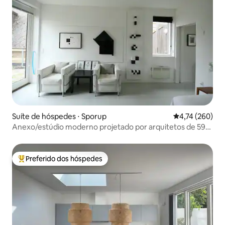
Suíte de hóspedes ⋅ Sporup
4,74 de uma av
4,74 (260)
Anexo/estúdio moderno projetado por arquitetos de 59
m ².
Preferido dos hóspedes
Entre os melhores preferidos dos hóspedes