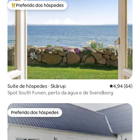
Preferido dos hóspedes
Entre os melhores preferidos dos hóspedes
Suíte de hóspedes ⋅ Skårup
4,94 de uma av
4,94 (64)
Spot South Funen, perto da água e de Svendborg
Preferido dos hóspedes
Preferido dos hóspedes