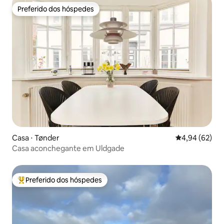
Preferido dos hóspedes
Preferido dos hóspedes
Casa ⋅ Tønder
4,94 de uma a
4,94 (62)
Casa aconchegante em Uldgade
Preferido dos hóspedes
Entre os melhores preferidos dos hóspedes