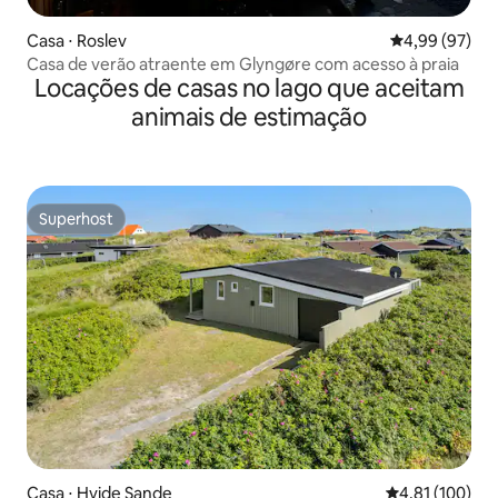
Casa ⋅ Roslev
4,99 de uma a
4,99 (97)
Casa de verão atraente em Glyngøre com acesso à praia
Locações de casas no lago que aceitam
animais de estimação
Superhost
Superhost
Casa ⋅ Hvide Sande
4,81 de uma av
4,81 (100)