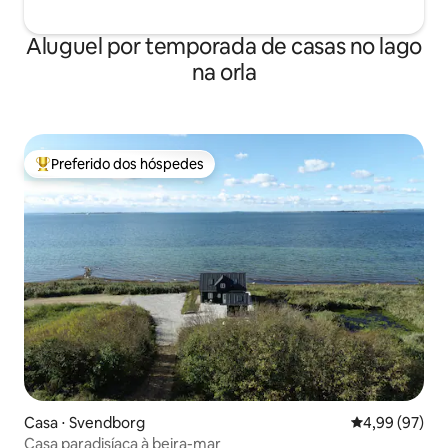
Aluguel por temporada de casas no lago
na orla
Preferido dos hóspedes
Entre os melhores preferidos dos hóspedes
Casa ⋅ Svendborg
4,99 de uma a
4,99 (97)
Casa paradisíaca à beira-mar