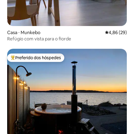
Casa ⋅ Munkebo
4,86 de uma a
4,86 (29)
Refúgio com vista para o fiorde
Preferido dos hóspedes
Entre os melhores preferidos dos hóspedes