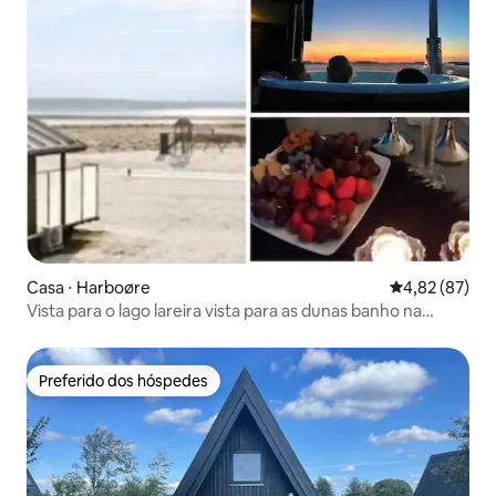
Casa ⋅ Harboøre
4,82 de uma a
4,82 (87)
Vista para o lago lareira vista para as dunas banho na
natureza
Preferido dos hóspedes
Preferido dos hóspedes