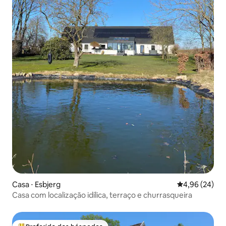
Casa ⋅ Esbjerg
4,96 de uma a
4,96 (24)
Casa com localização idílica, terraço e churrasqueira