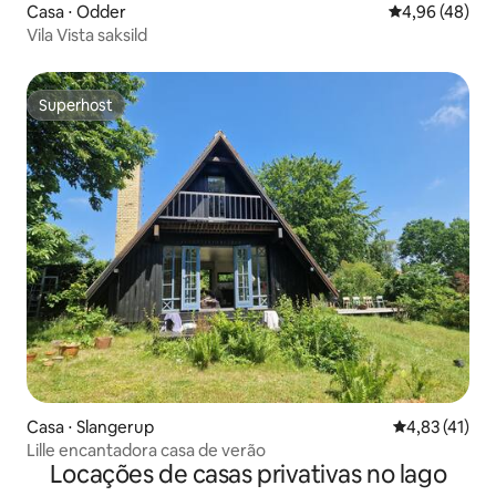
Casa ⋅ Odder
4,96 de uma a
4,96 (48)
Vila Vista saksild
Superhost
Superhost
Casa ⋅ Slangerup
4,83 de uma a
4,83 (41)
Lille encantadora casa de verão
Locações de casas privativas no lago