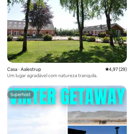
Casa ⋅ Aalestrup
4,97 de uma a
4,97 (29)
Um lugar agradável com natureza tranquila.
Superhost
Superhost