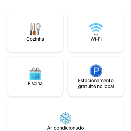
você alugue um ou
pitoresca Enebærodde. Nas
apartamento não 
proximidades há muitas atividades:
outros convidados.
parque infantil, parque aquático,
natureza e a vida
minigolfe. Animais e fumantes não são
com trilhas e rec
permitidos. LEMBRE-SE DE TRAZER:
Muitas rotas de c
(também pode ser alugado mediante
estão nas imediaç
acordo): Roupa de cama + lençóis +
Cozinha
Wi-Fi
E45, o lugar é ad
toalhas de banho PREÇOS: - Eletricidade
partida para expe
por kWh (0,5 EUR) - Água por m3 (10
Vendsyssel.
EUR)
Estacionamento
Piscina
gratuito no local
Ar-condicionado