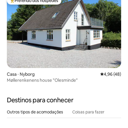
Preferido dos hóspedes
Entre os melhores preferidos dos hóspedes
Casa ⋅ Nyborg
4,96 de uma a
4,96 (48)
Møllerenkenens house "Olesminde"
Destinos para conhecer
Outros tipos de acomodações
Coisas para fazer