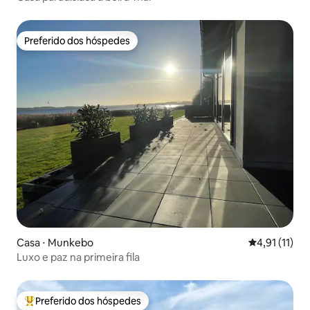
Preferido dos hóspedes
Preferido dos hóspedes
Casa ⋅ Munkebo
4,91 de uma a
4,91 (11)
Luxo e paz na primeira fila
Preferido dos hóspedes
Entre os melhores preferidos dos hóspedes