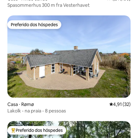
Spasommerhus 300 m fra Vesterhavet
Preferido dos hóspedes
Preferido dos hóspedes
Casa ⋅ Rømø
4,91 de uma a
4,91 (32)
Lakolk - na praia - 8 pessoas
Preferido dos hóspedes
Entre os melhores preferidos dos hóspedes