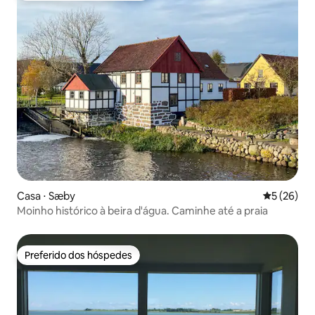
Casa ⋅ Sæby
5 de uma a
5 (26)
Moinho histórico à beira d'água. Caminhe até a praia
Preferido dos hóspedes
Preferido dos hóspedes