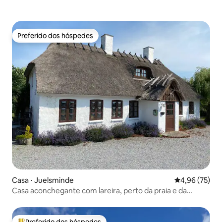
Preferido dos hóspedes
Preferido dos hóspedes
Casa ⋅ Juelsminde
4,96 de uma a
4,96 (75)
Casa aconchegante com lareira, perto da praia e da
floresta.