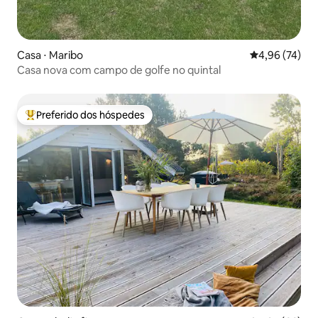
Casa ⋅ Maribo
4,96 de uma a
4,96 (74)
Casa nova com campo de golfe no quintal
Preferido dos hóspedes
Entre os melhores preferidos dos hóspedes