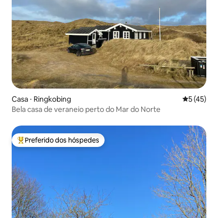
Casa ⋅ Ringkobing
5 de uma a
5 (45)
Bela casa de veraneio perto do Mar do Norte
Preferido dos hóspedes
Entre os melhores preferidos dos hóspedes