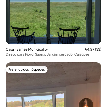
Casa ⋅ Samsø Municipality
4,97 de uma a
4,97 (33)
Direto para Fjord. Sauna. Jardim cercado. Caiaques.
Preferido dos hóspedes
Preferido dos hóspedes