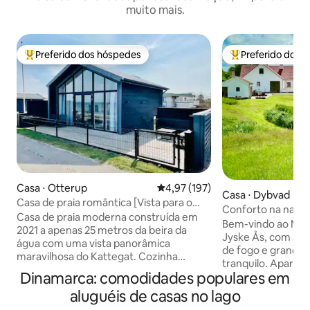
muito mais.
Preferido dos hóspedes
Preferido dos 
Entre os melhores preferidos dos hóspedes
Entre os melhore
Casa ⋅ Otterup
4,97 de uma avaliação média de 
4,97 (197)
Casa ⋅ Dybvad
Casa de praia romântica [Vista para o
Conforto na natur
mar na 1ª fileira]
Casa de praia moderna construída em
ao ar livre
Bem-vindo ao Molb
2021 a apenas 25 metros da beira da
Jyske Ås, com ace
água com uma vista panorâmica
de fogo e grande 
maravilhosa do Kattegat. Cozinha
tranquilo. Apart
completa e mobiliário moderno.
Dinamarca: comodidades populares em
recém-reformado 
Estacionamento gratuito em frente à
em uma charmosa
aluguéis de casas no lago
casa. Hasmark tem uma praia adequada
localização centr
para crianças e fica a 10 minutos da