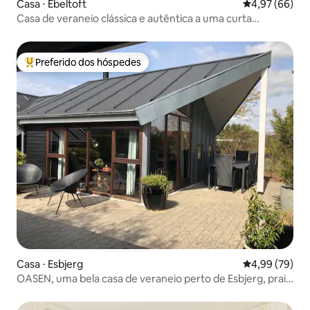
Casa ⋅ Ebeltoft
4,97 de uma a
4,97 (66)
Casa de veraneio clássica e autêntica a uma curta
distância da água
Preferido dos hóspedes
Entre os melhores preferidos dos hóspedes
Casa ⋅ Esbjerg
4,99 de uma a
4,99 (79)
OASEN, uma bela casa de veraneio perto de Esbjerg, praia
e natureza