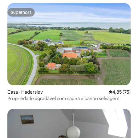
Superhost
Superhost
Casa ⋅ Haderslev
4,85 de uma a
4,85 (75)
Propriedade agradável com sauna e banho selvagem