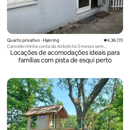
Quarto privativo ⋅ Hjørring
4,36 de uma a
4,36 (11)
Cancelei minha conta do Airbnb há 3 meses sem
Locações de acomodações ideais para
confirmação
famílias com pista de esqui perto