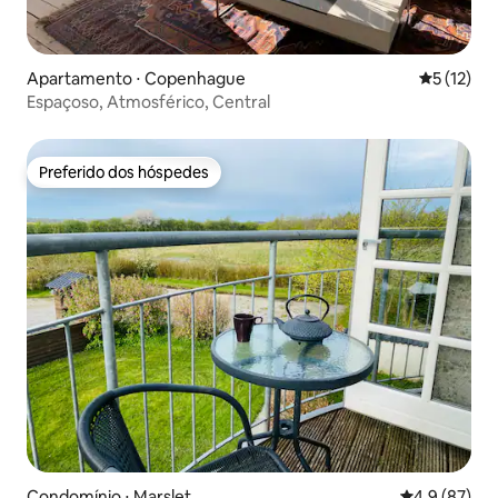
Apartamento ⋅ Copenhague
5 de uma a
5 (12)
Espaçoso, Atmosférico, Central
Preferido dos hóspedes
Preferido dos hóspedes
Condomínio ⋅ Marslet
4,9 de uma a
4,9 (87)