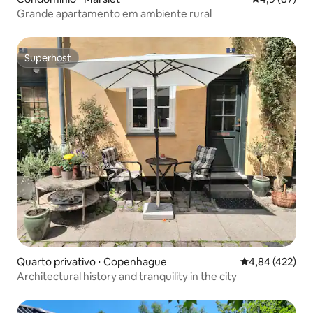
Grande apartamento em ambiente rural
Superhost
Superhost
Quarto privativo ⋅ Copenhague
4,84 de uma av
4,84 (422)
Architectural history and tranquility in the city