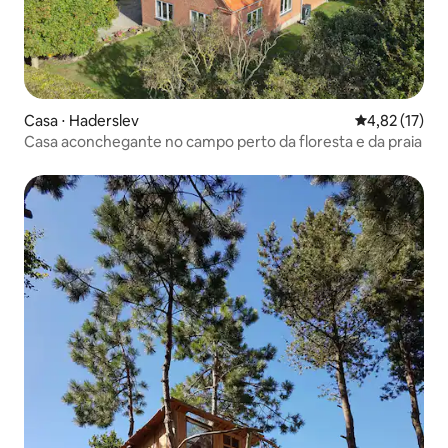
Casa ⋅ Haderslev
4,82 de uma a
4,82 (17)
Casa aconchegante no campo perto da floresta e da praia