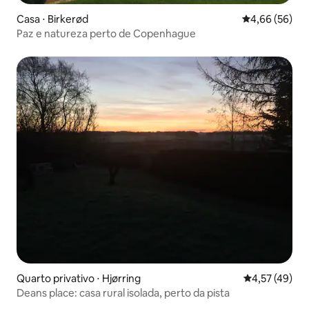
Casa ⋅ Birkerød
4,66 de uma a
4,66 (56)
Paz e natureza perto de Copenhague
Quarto privativo ⋅ Hjørring
4,57 de uma a
4,57 (49)
Deans place: casa rural isolada, perto da pista