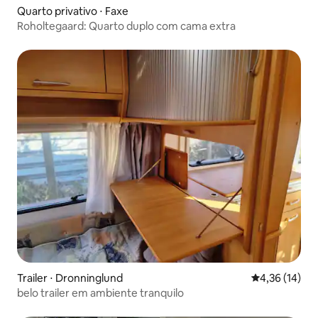
Quarto privativo ⋅ Faxe
Roholtegaard: Quarto duplo com cama extra
Trailer ⋅ Dronninglund
4,36 de uma a
4,36 (14)
belo trailer em ambiente tranquilo