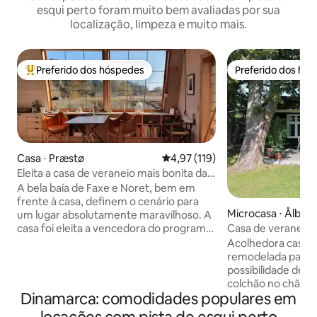
esqui perto foram muito bem avaliadas por sua
localização, limpeza e muito mais.
Preferido dos hóspedes
Preferido dos hó
Entre os melhores preferidos dos hóspedes
Preferido dos hó
Casa ⋅ Præstø
4,97 de uma avaliação média de 
4,97 (119)
Eleita a casa de veraneio mais bonita da
Dinamarca em 2014
A bela baía de Faxe e Noret, bem em
frente à casa, definem o cenário para
Microcasa ⋅ Ålbæk
um lugar absolutamente maravilhoso. A
casa foi eleita a vencedora do programa
Casa de veraneio
"A casa de veraneio mais bonita da
agradável a cami
Acolhedora casa 
Dinamarca" no canal DR1 (2014). Os 50
Ålbæk
remodelada para 2 
m2 bem decorados, com até 4 m de pé
possibilidade de 1
direito, são perfeitos para um casal - mas
colchão no chão,
também são ideais para famílias com 2-3
Dinamarca: comodidades populares em
que haverá a poss
crianças. Durante todo o ano, você pode
uma tenda para 2 criança