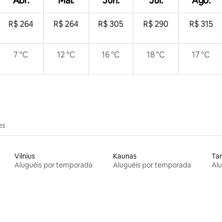
Abr.
Mai.
Jun.
Jul.
Ago.
R$ 264
R$ 264
R$ 305
R$ 290
R$ 315
7 °C
12 °C
16 °C
18 °C
17 °C
es
Vilnius
Kaunas
Tar
Aluguéis por temporada
Aluguéis por temporada
Al