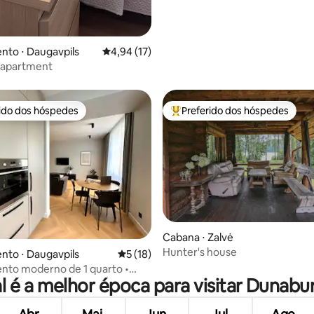
to ⋅ Daugavpils
4,94 de uma avaliação média de 5, 17 avalia
4,94 (17)
 apartment
rido dos hóspedes
Preferido dos hóspedes
 melhores preferidos dos hóspedes
Entre os melhores preferidos d
Cabana ⋅ Zalvė
Hunter's house
média de 5, 49 avaliações
to ⋅ Daugavpils
5 de uma avaliação média de 5, 18 avalia
5 (18)
nto moderno de 1 quarto •
l é a melhor época para visitar Dunabu
vista para a cidade • Wi-Fi