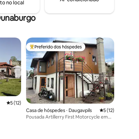
to no local
serve e
da beleza.
Dunaburgo
Preferido dos hóspedes
Entre os melhores preferidos dos hóspedes
5 de uma avaliação média de 5, 12 avaliações
5 (12)
Casa de hóspedes ⋅ Daugavpils
5 de uma avaliação
5 (12)
Pousada Artillerry First Motorcycle em
Daugavpils