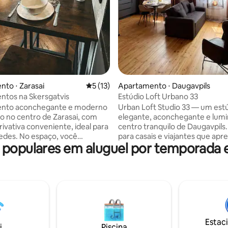
média de 5, 37 avaliações
to ⋅ Zarasai
5 de uma avaliação média de 5, 13 avalia
5 (13)
Apartamento ⋅ Daugavpils
tos na Skersgatvis
Estúdio Loft Urbano 33
nto aconchegante e moderno
Urban Loft Studio 33 — um est
to no centro de Zarasai, com
elegante, aconchegante e lum
rivativa conveniente, ideal para
centro tranquilo de Daugavpils.
espaço, você
para casais e viajantes que apr
populares em aluguel por temporada
á: – Uma cama de casal
paz e uma atmosfera bonita. I
el – Uma cozinha com todas as
quente, uma parede de tijolos 
es essenciais – Wi‑Fi rápido –
interior elegante criam um cli
iro arrumado – Máquina de
especial. Cozinha totalmente e
ão são
cama confortável e área de est
tranquilos
relaxante. A loja, o salão e o qu
áveis, tanto para relaxar quanto
crianças estão localizados no qu
alhar. Nas proximidades, você
Lugar perfeito para um descan
Estac
á lagos, trilhas para caminhada,
sincero. Este é um lugar onde o
i
Piscina