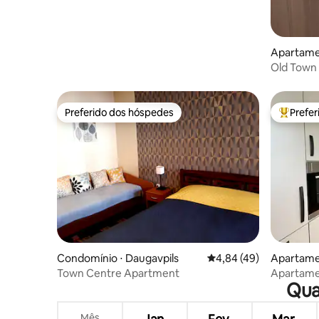
Apartamen
Old Town
Preferido dos hóspedes
Prefe
Preferido dos hóspedes
Entre os
Condomínio ⋅ Daugavpils
4,84 de uma avaliação 
4,84 (49)
Apartamen
Town Centre Apartment
Apartame
Qua
Varanda e 
gratuito
Mês