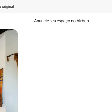
 original
Anuncie seu espaço no Airbnb
 deslizando o dedo na tela.