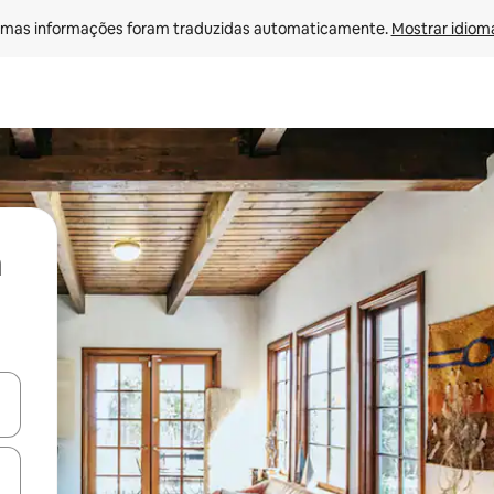
mas informações foram traduzidas automaticamente. 
Mostrar idioma
ore-os usando as seta para cima e para baixo do teclado ou tocando e