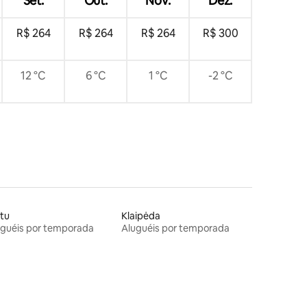
Set.
Out.
Nov.
Dez.
R$ 264
R$ 264
R$ 264
R$ 300
12 °C
6 °C
1 °C
-2 °C
tu
Klaipėda
uguéis por temporada
Aluguéis por temporada