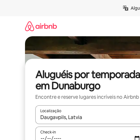
Pular
Algu
para
o
conteúdo
Aluguéis por temporada
em Dunaburgo
Encontre e reserve lugares incríveis no Airbnb
Localização
Quando os resultados estiverem disponíveis, expl
Check-in