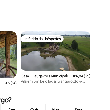
ções
Preferido dos hóspedes
os hóspedes
Preferido dos hóspedes
Casa ⋅ Daugavpils Municipalit
4,84 de uma avaliação
4,84 (25)
y
Vila em um belo lugar tranquilo Дом-
5 de uma avaliação média de 5, 14 avaliações
5 (14)
замок целиком
ções
rgo?