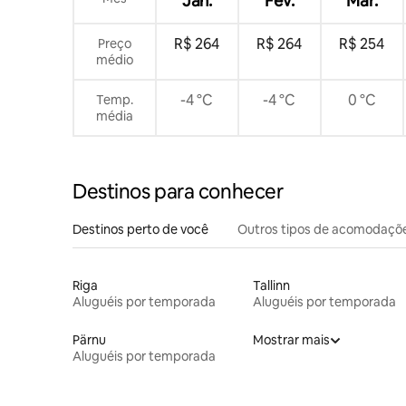
Jan.
Fev.
Mar.
R$ 264
R$ 264
R$ 254
Preço
médio
-4 °C
-4 °C
0 °C
Temp.
média
Destinos para conhecer
Destinos perto de você
Outros tipos de acomodaçõ
Riga
Tallinn
Aluguéis por temporada
Aluguéis por temporada
Pärnu
Mostrar mais
Aluguéis por temporada