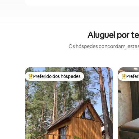
Aluguel por 
Os hóspedes concordam: estas
Preferido dos hóspedes
Prefe
Entre os melhores preferidos dos hóspedes
Entre os