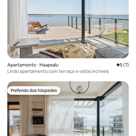
Apartamento ⋅ Haapsalu
5 de uma 
5 (7)
Lindo apartamento com terraço e vistas incríveis
Preferido dos hóspedes
Preferido dos hóspedes