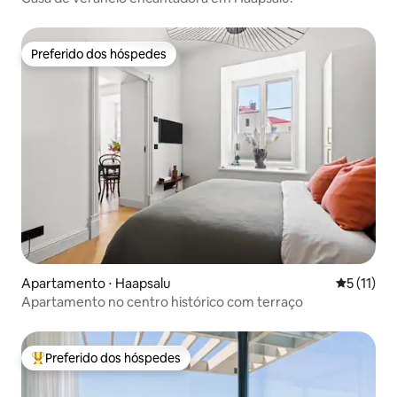
Preferido dos hóspedes
Preferido dos hóspedes
Apartamento ⋅ Haapsalu
5 de uma a
5 (11)
Apartamento no centro histórico com terraço
Preferido dos hóspedes
Entre os melhores preferidos dos hóspedes