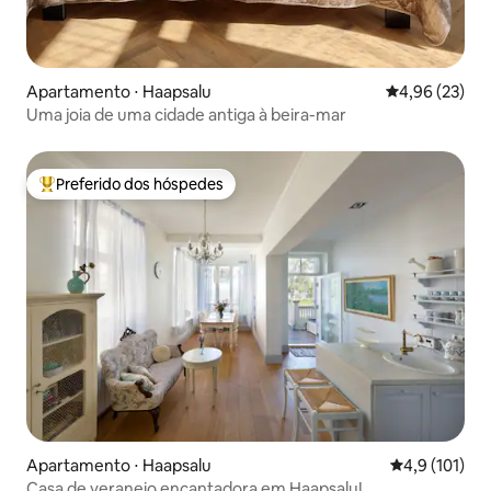
Apartamento ⋅ Haapsalu
4,96 de uma a
4,96 (23)
Uma joia de uma cidade antiga à beira-mar
Preferido dos hóspedes
Entre os melhores preferidos dos hóspedes
Apartamento ⋅ Haapsalu
4,9 de uma av
4,9 (101)
Casa de veraneio encantadora em Haapsalu!