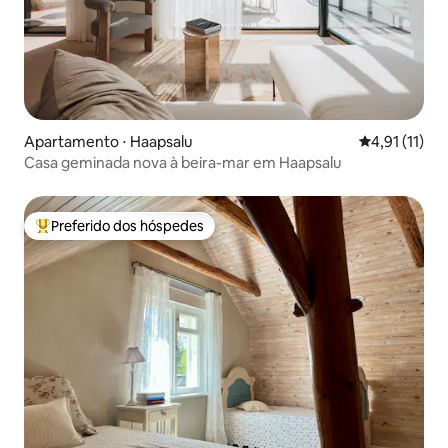
Apartamento ⋅ Haapsalu
4,91 de uma a
4,91 (11)
Casa geminada nova à beira-mar em Haapsalu
Preferido dos hóspedes
Entre os melhores preferidos dos hóspedes