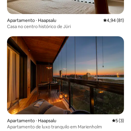
Apartamento ⋅ Haapsalu
4,94 de uma a
4,94 (81)
Casa no centro histórico de Jüri
Apartamento ⋅ Haapsalu
5 de uma 
5 (3)
Apartamento de luxo tranquilo em Marienholm