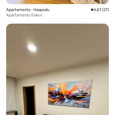
Apartamento ⋅ Haapsalu
4,67 de uma a
4,67 (27)
Apartamento Kalevi