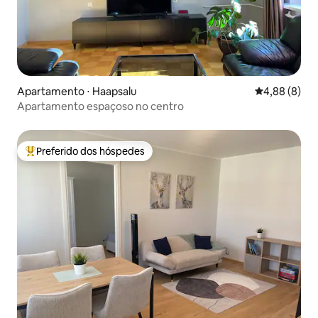
Apartamento ⋅ Haapsalu
4,88 de uma 
4,88 (8)
Apartamento espaçoso no centro
Preferido dos hóspedes
Entre os melhores preferidos dos hóspedes