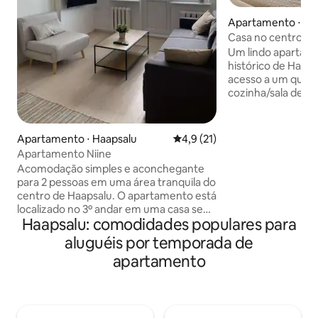
Apartamento ⋅ Ha
Casa no centro his
Um lindo apartam
histórico de Haap
acesso a um quart
cozinha/sala de e
iluminada e uma l
acomodar confort
adultos (a quinta 
Apartamento ⋅ Haapsalu
4,9 de uma avaliação média de
4,9 (21)
O apartamento ta
Apartamento Niine
varanda com vista 
Acomodação simples e aconchegante
castelo e as caban
para 2 pessoas em uma área tranquila do
Além disso, os h
centro de Haapsalu. O apartamento está
nosso pátio privad
localizado no 3º andar em uma casa sem
noites de verão. V
Haapsalu: comodidades populares para
elevador. O apartamento é de um
mais localizado no
quarto, com cozinha e banheiro. O
aluguéis por temporada de
velha - a poucos p
banheiro possui chuveiro. A cozinha
estão o calçadão, Li
apartamento
possui micro-ondas, fogão, máquina de
Bem-vindo!
lavar louça, chaleira, torradeira e os
pratos necessários. A sala tem uma
cama de casal, sofá e TV. Há um grande
shopping center nas proximidades, bem