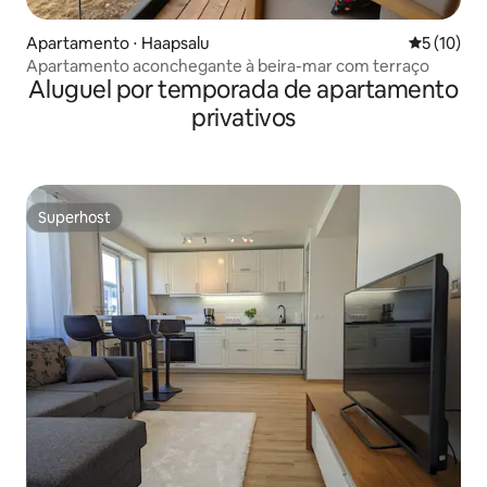
Apartamento ⋅ Haapsalu
5 de uma a
5 (10)
Apartamento aconchegante à beira-mar com terraço
Aluguel por temporada de apartamento
privativos
Superhost
Superhost