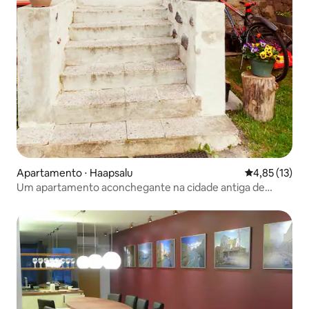
Apartamento ⋅ Haapsalu
4,85 de uma a
4,85 (13)
Um apartamento aconchegante na cidade antiga de
Haapsalu