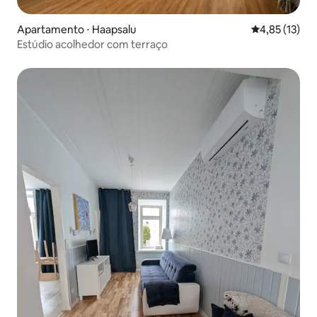
Apartamento ⋅ Haapsalu
4,85 de uma a
4,85 (13)
Estúdio acolhedor com terraço