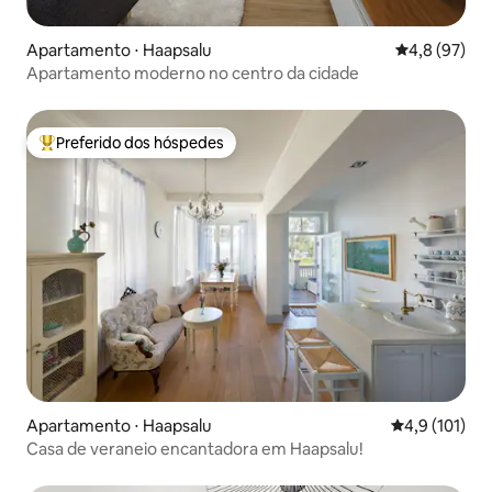
Apartamento ⋅ Haapsalu
4,8 de uma a
4,8 (97)
Apartamento moderno no centro da cidade
Preferido dos hóspedes
Entre os melhores preferidos dos hóspedes
Apartamento ⋅ Haapsalu
4,9 de uma av
4,9 (101)
Casa de veraneio encantadora em Haapsalu!