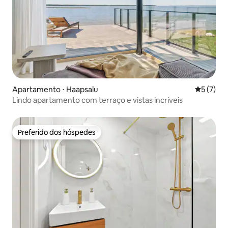
Apartamento ⋅ Haapsalu
5 de uma 
5 (7)
Lindo apartamento com terraço e vistas incríveis
Preferido dos hóspedes
Preferido dos hóspedes