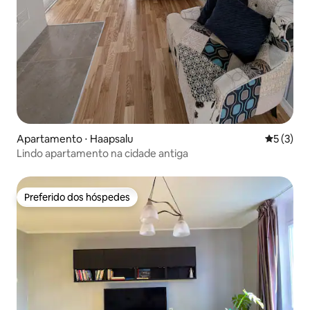
Apartamento ⋅ Haapsalu
5 de uma 
5 (3)
Lindo apartamento na cidade antiga
Preferido dos hóspedes
Preferido dos hóspedes