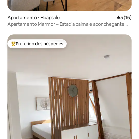
Apartamento ⋅ Haapsalu
5 de uma a
5 (16)
Apartamento Marmor – Estadia calma e aconchegante
em Haapsalu
Preferido dos hóspedes
Entre os melhores preferidos dos hóspedes