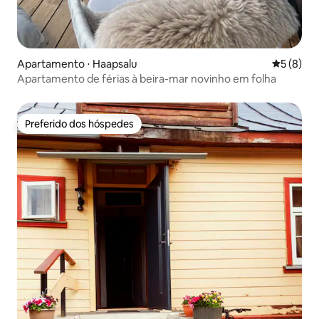
Apartamento ⋅ Haapsalu
5 de uma 
5 (8)
Apartamento de férias à beira-mar novinho em folha
Preferido dos hóspedes
Preferido dos hóspedes