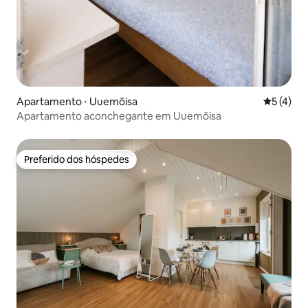
Apartamento ⋅ Uuemõisa
5 de uma 
5 (4)
Apartamento aconchegante em Uuemõisa
Preferido dos hóspedes
Preferido dos hóspedes