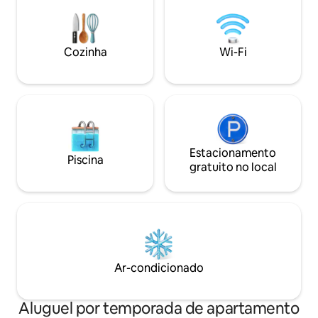
como uma cidade antiga a uma curta
distância a pé. Festas e eventos
semelhantes não são permitidos.
Cozinha
Wi-Fi
Animais de estimação não são
permitidos. O horário de silêncio é entre
23h e 7h.
Estacionamento
Piscina
gratuito no local
Ar-condicionado
Aluguel por temporada de apartamento