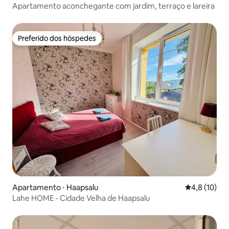
Apartamento aconchegante com jardim, terraço e lareira
Preferido dos hóspedes
Preferido dos hóspedes
Apartamento ⋅ Haapsalu
4,8 de uma a
4,8 (10)
Lahe HOME - Cidade Velha de Haapsalu