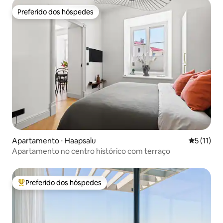
Preferido dos hóspedes
Preferido dos hóspedes
Apartamento ⋅ Haapsalu
5 de uma a
5 (11)
Apartamento no centro histórico com terraço
Preferido dos hóspedes
Entre os melhores preferidos dos hóspedes