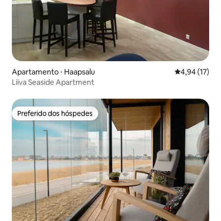
Apartamento ⋅ Haapsalu
4,94 de uma a
4,94 (17)
Liiva Seaside Apartment
Preferido dos hóspedes
Preferido dos hóspedes