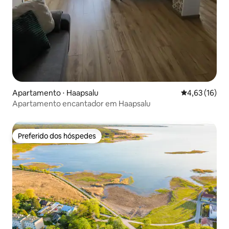
Apartamento ⋅ Haapsalu
4,63 de uma a
4,63 (16)
Apartamento encantador em Haapsalu
Preferido dos hóspedes
Preferido dos hóspedes