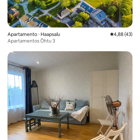
Apartamento ⋅ Haapsalu
4,88 de uma a
4,88 (43)
Apartamentos Õhtu 3