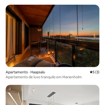
no campo
Apartamento ⋅ Haapsalu
5 de uma 
5 (3)
Apartamento de luxo tranquilo em Marienholm