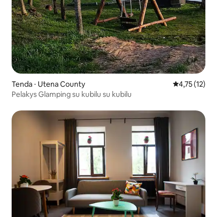
Tenda ⋅ Utena County
4,75 de uma a
4,75 (12)
Pelakys Glamping su kubilu su kubilu