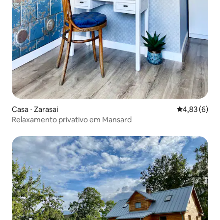
Casa ⋅ Zarasai
4,83 de uma 
4,83 (6)
Relaxamento privativo em Mansard