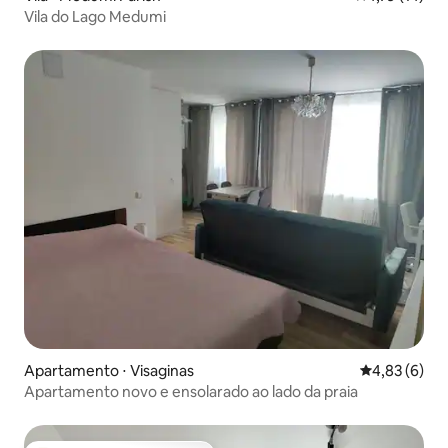
Vila do Lago Medumi
Apartamento ⋅ Visaginas
4,83 de uma 
4,83 (6)
Apartamento novo e ensolarado ao lado da praia