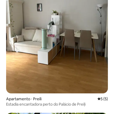
Apartamento ⋅ Preili
5 de uma 
5 (5)
Estadia encantadora perto do Palácio de Preiļi