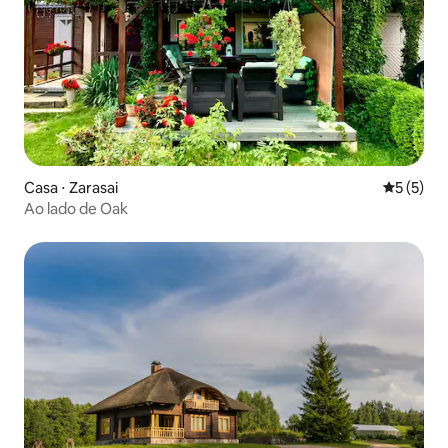
Casa ⋅ Zarasai
5 de uma 
5 (5)
Ao lado de Oak