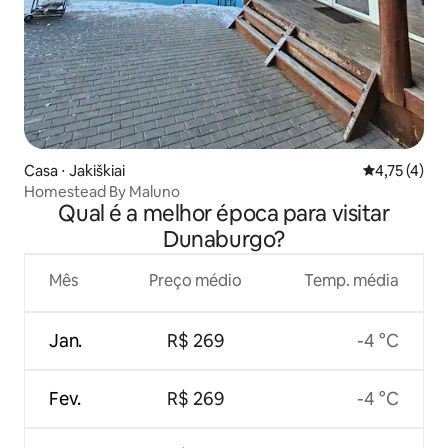
Casa ⋅ Jakiškiai
4,75 de uma 
4,75 (4)
Homestead By Maluno
Qual é a melhor época para visitar
Dunaburgo?
Mês
Preço médio
Temp. média
Jan.
R$ 269
-4 °C
Fev.
R$ 269
-4 °C