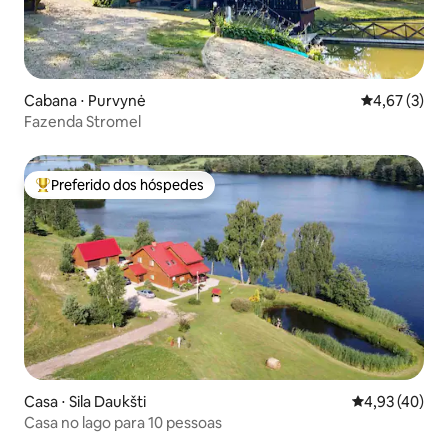
Cabana ⋅ Purvynė
4,67 de uma 
4,67 (3)
Fazenda Stromel
Preferido dos hóspedes
Entre os melhores preferidos dos hóspedes
Casa ⋅ Sila Daukšti
4,93 de uma a
4,93 (40)
Casa no lago para 10 pessoas