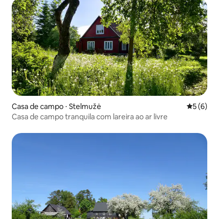
Casa de campo ⋅ Stelmužė
5 de uma 
5 (6)
Casa de campo tranquila com lareira ao ar livre