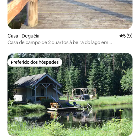
Casa ⋅ Degučiai
5 de uma 
5 (9)
Casa de campo de 2 quartos à beira do lago em
Kumpuolio
Preferido dos hóspedes
Preferido dos hóspedes