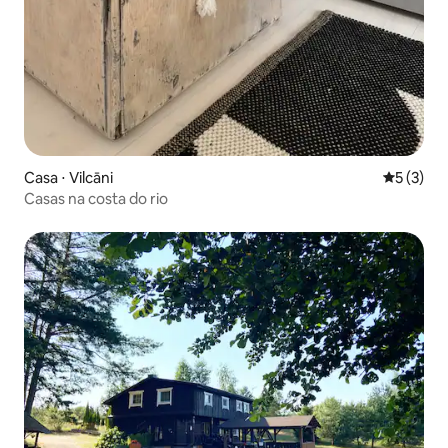
Casa ⋅ Vilcāni
5 de uma 
5 (3)
Casas na costa do rio