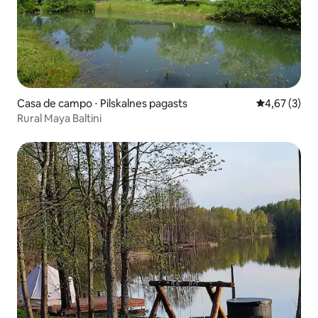
Casa de campo ⋅ Pilskalnes pagasts
4,67 de uma 
4,67 (3)
Rural Maya Baltini