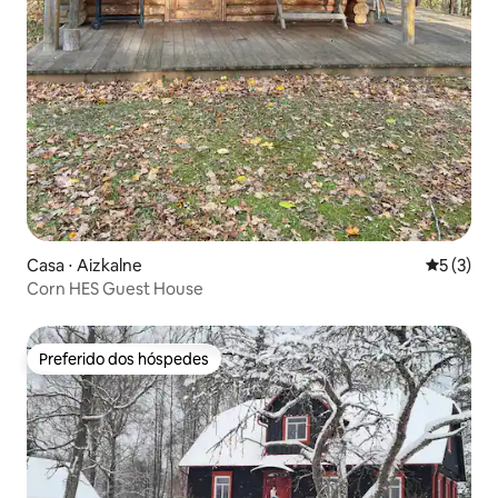
Casa ⋅ Aizkalne
5 de uma 
5 (3)
Corn HES Guest House
Preferido dos hóspedes
Preferido dos hóspedes