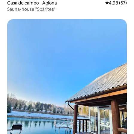
Casa de campo ⋅ Aglona
4,98 de uma a
4,98 (57)
Sauna-house "Spārītes"