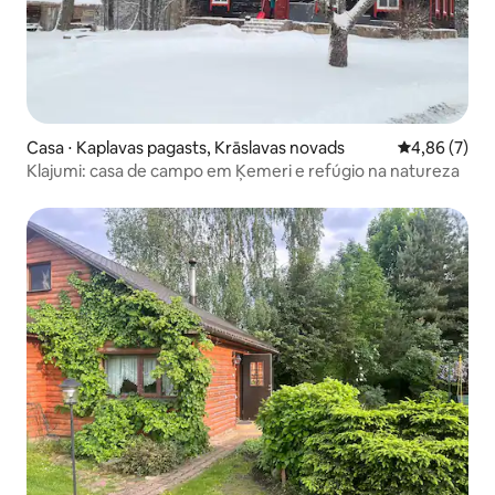
Casa ⋅ Kaplavas pagasts, Krāslavas novads
4,86 de uma 
4,86 (7)
Klajumi: casa de campo em Ķemeri e refúgio na natureza