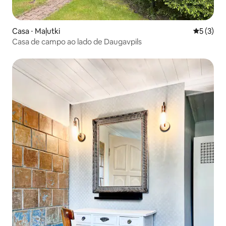
Casa ⋅ Maļutki
5 de uma 
5 (3)
Casa de campo ao lado de Daugavpils