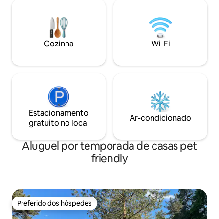
quanto para trabalhar. Nas
proximidades, você encontrará lagos,
trilhas para caminhada, cafés e lojas.
Ótima escolha para uma escapadinha,
Cozinha
Wi-Fi
um fim de semana a dois ou uma
workation.
Estacionamento
Ar-condicionado
gratuito no local
Aluguel por temporada de casas pet
friendly
Preferido dos hóspedes
Preferido dos hóspedes