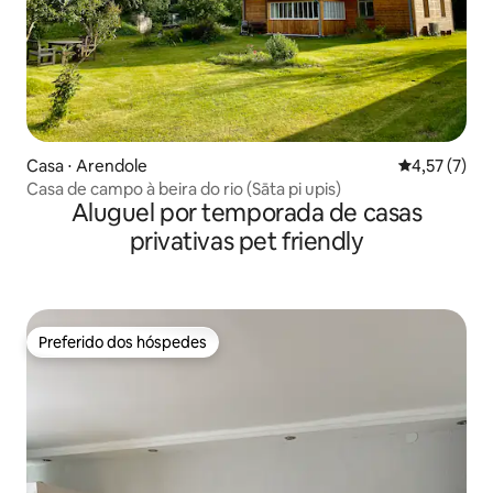
Casa ⋅ Arendole
4,57 de uma 
4,57 (7)
Casa de campo à beira do rio (Sāta pi upis)
Aluguel por temporada de casas
privativas pet friendly
Preferido dos hóspedes
Preferido dos hóspedes