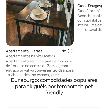
Casa ⋅ Daugavpils
Casa “Lorem”
Aconchegante casa
com quintal cercad
inteira Uma casa de férias espaçosa e
confortável dispon
privativo de toda
exclusividade. A c
famílias ou grupos
propriedade está 
Apartamento ⋅ Zarasai
5 de uma avaliação média de
5 (13)
área tranquila e p
Apartamentos na Skersgatvis
apenas 10 minutos
Apartamento aconchegante e moderno
de Daugavpils e a 
de 1 quarto no centro de Zarasai, com
Fortaleza de Daug
entrada privativa conveniente, ideal para
com praia a 500 me
1 a 2 hóspedes. No espaço, você
nas proximidades h
Dunaburgo: comodidades populares
encontrará: – Uma cama de casal
para caminhadas e
confortável – Uma cozinha com todas as
para aluguéis por temporada pet
comodidades essenciais – Wi‑Fi rápido –
friendly
Um banheiro arrumado – Máquina de
lavar roupa Animais de estimação são
bem-vindos. Os arredores são tranquilos
e confortáveis, tanto para relaxar