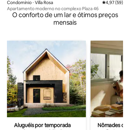
Condomínio ⋅ Villa Rosa
4,97 de uma a
4,97 (59)
Apartamento moderno no complexo Plaza 46
O conforto de um lar e ótimos preços
mensais
Aluguéis por temporada
Nômades digit