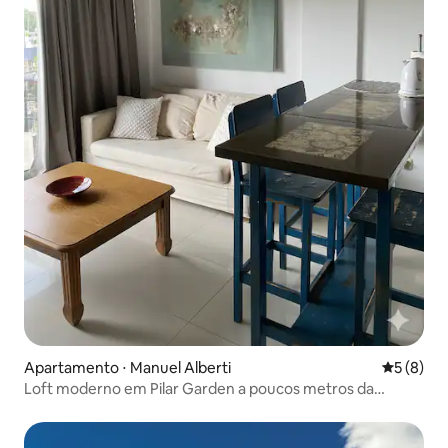
Apartamento ⋅ Manuel Alberti
5 de uma 
5 (8)
Loft moderno em Pilar Garden a poucos metros da
Panamericana