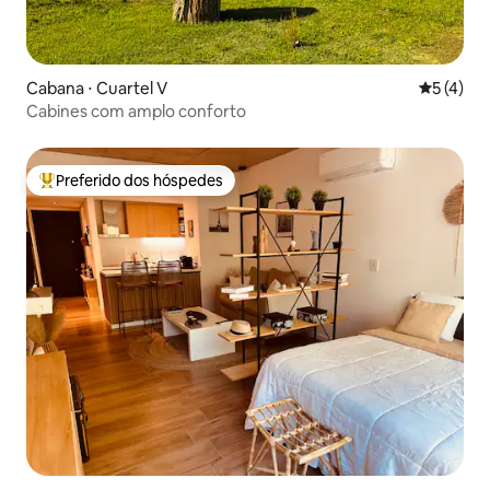
Cabana ⋅ Cuartel V
5 de uma 
5 (4)
Cabines com amplo conforto
Preferido dos hóspedes
Entre os melhores preferidos dos hóspedes