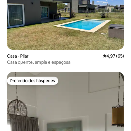
Casa ⋅ Pilar
4,97 de uma a
4,97 (65)
Casa quente, ampla e espaçosa
Preferido dos hóspedes
Preferido dos hóspedes