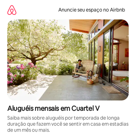
Pular
para
Anuncie seu espaço no Airbnb
o
conteúdo
Aluguéis mensais em Cuartel V
Saiba mais sobre aluguéis por temporada de longa
duração que fazem você se sentir em casa em estadias
de um mês ou mais.