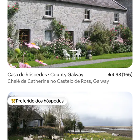
Casa de hóspedes ⋅ County Galway
4,93 de uma av
4,93 (166)
Chalé de Catherine no Castelo de Ross, Galway
Preferido dos hóspedes
Entre os melhores preferidos dos hóspedes