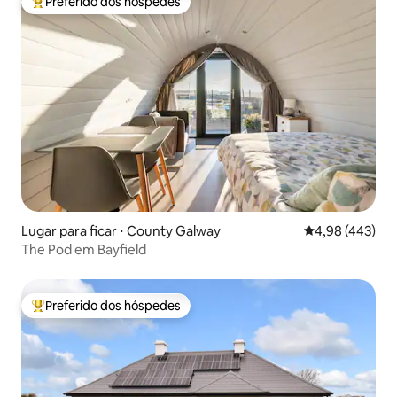
Preferido dos hóspedes
Entre os melhores preferidos dos hóspedes
Lugar para ficar ⋅ County Galway
4,98 de uma av
4,98 (443)
The Pod em Bayfield
Preferido dos hóspedes
Entre os melhores preferidos dos hóspedes