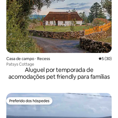
Casa de campo ⋅ Recess
5 de uma a
5 (30)
Patsys Cottage
Aluguel por temporada de
acomodações pet friendly para famílias
Preferido dos hóspedes
Preferido dos hóspedes