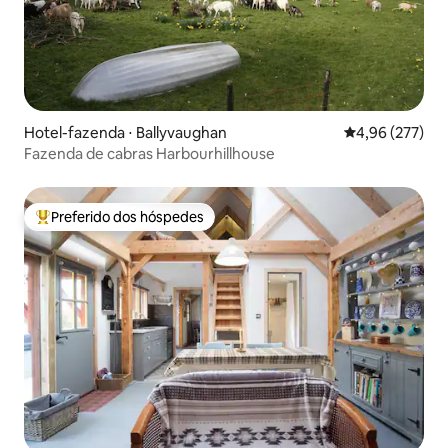
Hotel-fazenda ⋅ Ballyvaughan
4,96 de uma av
4,96 (277)
Fazenda de cabras Harbourhillhouse
Preferido dos hóspedes
Entre os melhores preferidos dos hóspedes