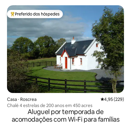
Preferido dos hóspedes
Entre os melhores preferidos dos hóspedes
Casa ⋅ Roscrea
4,95 de uma av
4,95 (229)
Chalé 4 estrelas de 200 anos em 450 acres
Aluguel por temporada de
acomodações com Wi-Fi para famílias