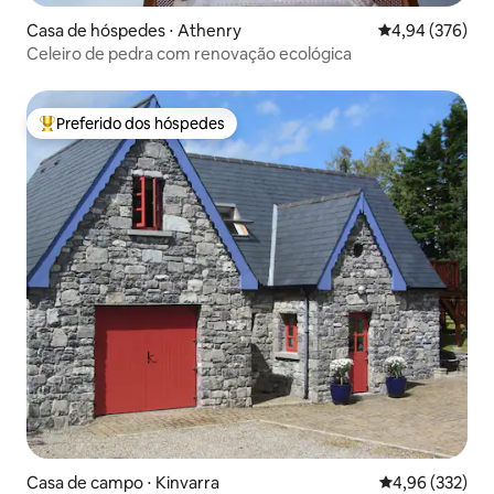
Casa de hóspedes ⋅ Athenry
4,94 de uma ava
4,94 (376)
Celeiro de pedra com renovação ecológica
Preferido dos hóspedes
Entre os melhores preferidos dos hóspedes
Casa de campo ⋅ Kinvarra
4,96 de uma av
4,96 (332)