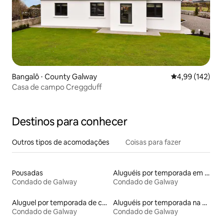
Bangalô ⋅ County Galway
4,99 de uma av
4,99 (142)
Casa de campo Creggduff
Destinos para conhecer
Outros tipos de acomodações
Coisas para fazer
Pousadas
Aluguéis por temporada em albergue
Condado de Galway
Condado de Galway
Aluguel por temporada de castelos
Aluguéis por temporada na orla
Condado de Galway
Condado de Galway