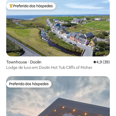
Preferido dos hóspedes
Entre os melhores preferidos dos hóspedes
Townhouse ⋅ Doolin
4,9 de uma a
4,9 (39)
Lodge de luxo em Doolin Hot Tub Cliffs of Moher
Preferido dos hóspedes
Preferido dos hóspedes