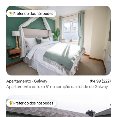
Preferido dos hóspedes
Entre os melhores preferidos dos hóspedes
Apartamento ⋅ Galway
4,99 de uma av
4,99 (222)
Apartamento de luxo 5* no coração da cidade de Galway
Preferido dos hóspedes
Entre os melhores preferidos dos hóspedes