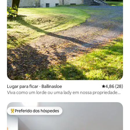
Lugar para ficar ⋅ Ballinasloe
4,86 de uma a
4,86 (28)
Viva como um lorde ou uma lady em nossa propriedade
rural
Preferido dos hóspedes
Entre os melhores preferidos dos hóspedes