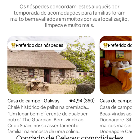
Os hóspedes concordam: estes aluguéis por
temporada de acomodações para famílias foram
muito bem avaliados em muitos por sua localização,
limpeza e muito mais.
Preferido dos hóspedes
Preferido dos 
Entre os melhores preferidos dos hóspedes
Entre os melhore
Casa de campo ⋅ Galway
4,94 de uma avaliação média de 5
4,94 (360)
Casa de campo ⋅ C
re
Chalé histórico de palha na premiada
Casa de campo no
Cnoc Suain
Doonagore
"Um lugar bem diferente de qualquer
Boas-vindas ao ch
outro" The Guardian. Bem-vindo ao
Doonagore. Situad
Cnoc Suain, nosso assentamento
marcos mais emble
familiar na encosta de uma colina
Doonagore Castle 
Condado de Galway: comodidades
aninhada dentro de uma paisagem rural
meticulosamente 