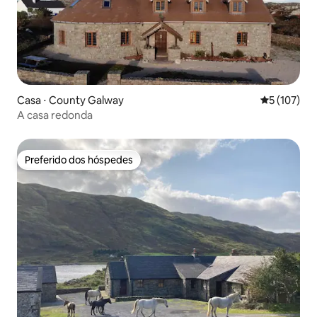
Casa ⋅ County Galway
5 de uma av
5 (107)
A casa redonda
Preferido dos hóspedes
Preferido dos hóspedes