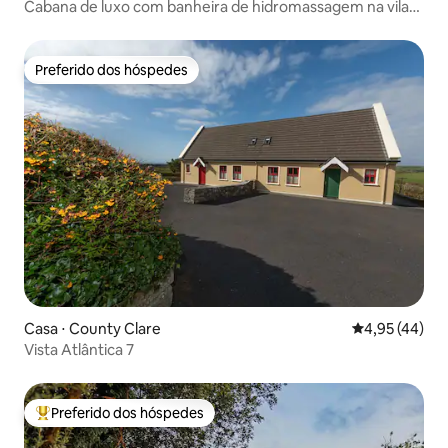
Cabana de luxo com banheira de hidromassagem na vila
de Doolin
Preferido dos hóspedes
Preferido dos hóspedes
Casa ⋅ County Clare
4,95 de uma a
4,95 (44)
Vista Atlântica 7
Preferido dos hóspedes
Entre os melhores preferidos dos hóspedes