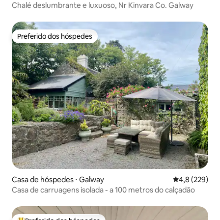
Chalé deslumbrante e luxuoso, Nr Kinvara Co. Galway
Preferido dos hóspedes
Preferido dos hóspedes
Casa de hóspedes ⋅ Galway
4,8 de uma av
4,8 (229)
Casa de carruagens isolada - a 100 metros do calçadão