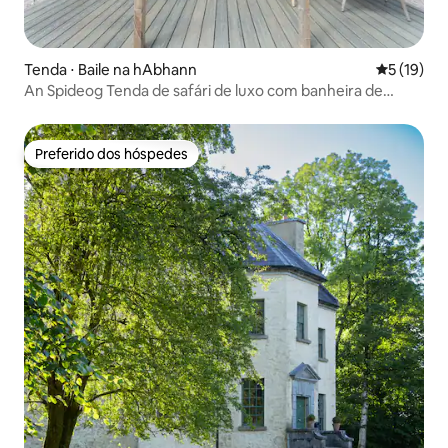
Tenda ⋅ Baile na hAbhann
5 de uma a
5 (19)
An Spideog Tenda de safári de luxo com banheira de
hidromassagem privativa
Preferido dos hóspedes
Preferido dos hóspedes