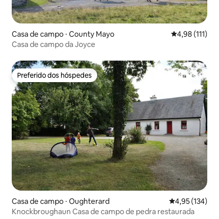
Casa de campo ⋅ County Mayo
4,98 de uma av
4,98 (111)
Casa de campo da Joyce
Preferido dos hóspedes
Preferido dos hóspedes
Casa de campo ⋅ Oughterard
4,95 de uma av
4,95 (134)
Knockbroughaun Casa de campo de pedra restaurada