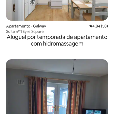
Apartamento ⋅ Galway
4,84 de uma a
4,84 (50)
Suíte nº 1 Eyre Square
Aluguel por temporada de apartamento
com hidromassagem