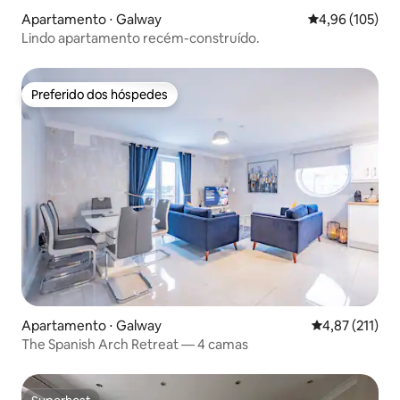
Apartamento ⋅ Galway
4,96 de uma av
4,96 (105)
Lindo apartamento recém-construído.
Preferido dos hóspedes
Preferido dos hóspedes
Apartamento ⋅ Galway
4,87 de uma av
4,87 (211)
The Spanish Arch Retreat — 4 camas