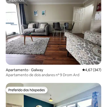
Superhost
Superhost
Apartamento ⋅ Galway
4,67 de uma av
4,67 (347)
Apartamento de dois andares nº 9 Drom Ard
Preferido dos hóspedes
Preferido dos hóspedes