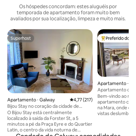
Os hóspedes concordam: estes aluguéis por
temporada de apartamento foram muito bem
avaliados por sua localização, limpeza e muito mais.
Superhost
Preferido dos 
Superhost
Entre os melhore
Apartamento ⋅ Li
a
Apartamento com v
mar
Bem-vindo ao meu
Apartamento ⋅ Galway
4,77 de uma avaliação média de 
4,77 (217)
apartamento com 
Bijou Stay no coração da cidade de
na Mara, onde o c
Galway
O Bijou Stay está centralmente
vistas deslumbran
localizado à saída da Forster St, a 5
um retiro inesque
minutos a pé da Praça Eyre e do Quartier
apartamento de "
Latin, o centro da vida noturna de
significa o santuário. Entre e
Galway e a principal via de pedestres de