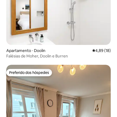
Apartamento ⋅ Doolin
4,89 de uma a
4,89 (18)
Falésias de Moher, Doolin e Burren
Preferido dos hóspedes
Preferido dos hóspedes