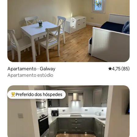
Apartamento ⋅ Galway
4,75 de uma a
4,75 (85)
Apartamento estúdio
Preferido dos hóspedes
Entre os melhores preferidos dos hóspedes