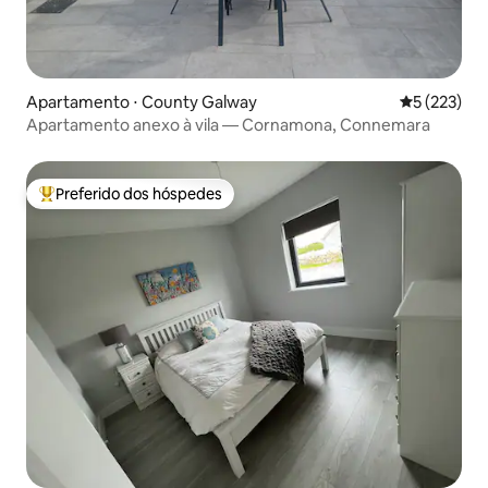
Apartamento ⋅ County Galway
5 de uma av
5 (223)
Apartamento anexo à vila — Cornamona, Connemara
Preferido dos hóspedes
Entre os melhores preferidos dos hóspedes