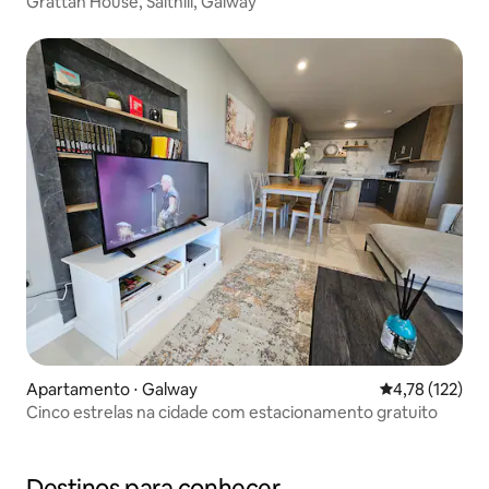
Grattan House, Salthill, Galway
Apartamento ⋅ Galway
4,78 de uma av
4,78 (122)
Cinco estrelas na cidade com estacionamento gratuito
Destinos para conhecer