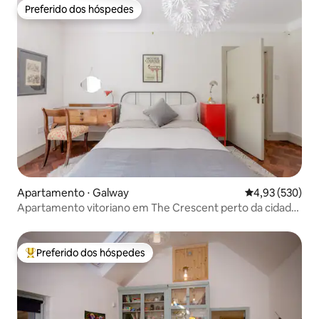
Preferido dos hóspedes
Preferido dos hóspedes
Apartamento ⋅ Galway
4,93 de uma av
4,93 (530)
Apartamento vitoriano em The Crescent perto da cidade
e do mar
Preferido dos hóspedes
Entre os melhores preferidos dos hóspedes