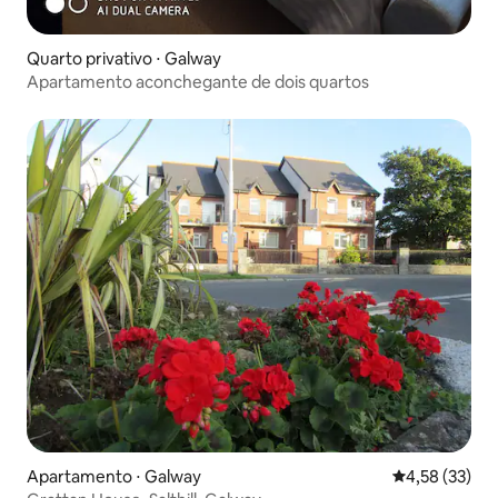
Quarto privativo ⋅ Galway
Apartamento aconchegante de dois quartos
Apartamento ⋅ Galway
4,58 de uma a
4,58 (33)