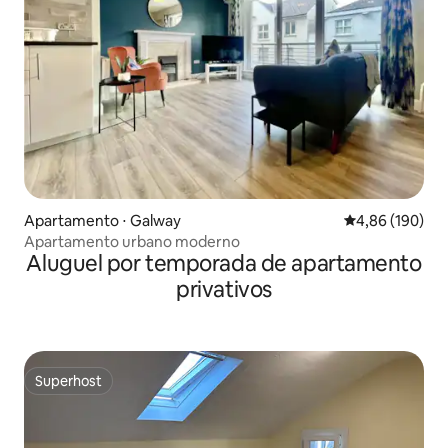
Apartamento ⋅ Galway
4,86 de uma av
4,86 (190)
Apartamento urbano moderno
Aluguel por temporada de apartamento
privativos
Superhost
Superhost