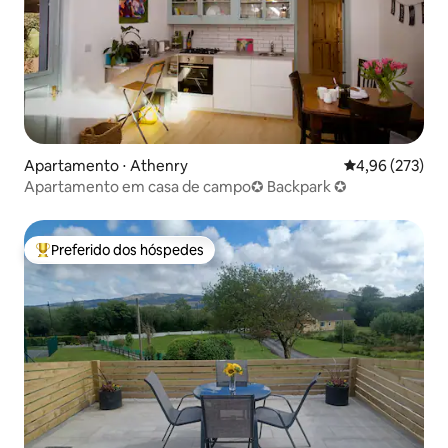
Apartamento ⋅ Athenry
4,96 de uma av
4,96 (273)
Apartamento em casa de campo✪ Backpark ✪
Preferido dos hóspedes
Entre os melhores preferidos dos hóspedes