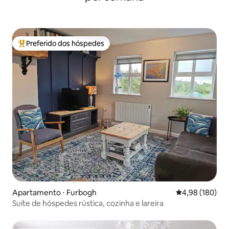
Preferido dos hóspedes
Entre os melhores preferidos dos hóspedes
Apartamento ⋅ Furbogh
4,98 de uma av
4,98 (180)
Suíte de hóspedes rústica, cozinha e lareira