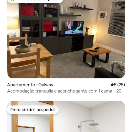
Entre os melhores preferidos dos hóspedes
Apartamento ⋅ Galway
5 de uma a
5 (25)
Acomodação tranquila e aconchegante com 1 cama – 20
minutos a pé do centro da cidade
Preferido dos hóspedes
Preferido dos hóspedes