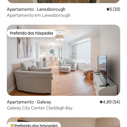
Apartamento ⋅ Lanesborough
5 de uma a
5 (33)
Apartamento em Lanesborough
Preferido dos hóspedes
Preferido dos hóspedes
Apartamento ⋅ Galway
4,89 de uma a
4,89 (54)
Galway City Center Claddagh Bay
Preferido dos hóspedes