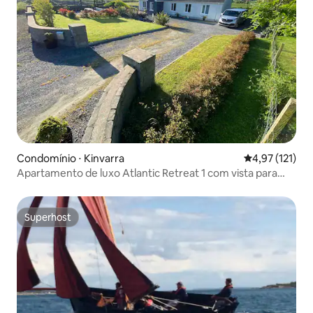
Condomínio ⋅ Kinvarra
4,97 de uma av
4,97 (121)
Apartamento de luxo Atlantic Retreat 1 com vista para
Burren
Superhost
Superhost