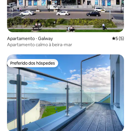
Apartamento ⋅ Galway
5 de uma 
5 (5)
Apartamento calmo à beira-mar
Preferido dos hóspedes
Preferido dos hóspedes