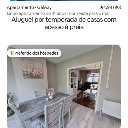
Apartamento ⋅ Galway
4,94 de uma av
4,94 (90)
Lindo apartamento no 4º andar com vista para o mar
Aluguel por temporada de casas com
acesso à praia
Preferido dos hóspedes
Entre os melhores preferidos dos hóspedes