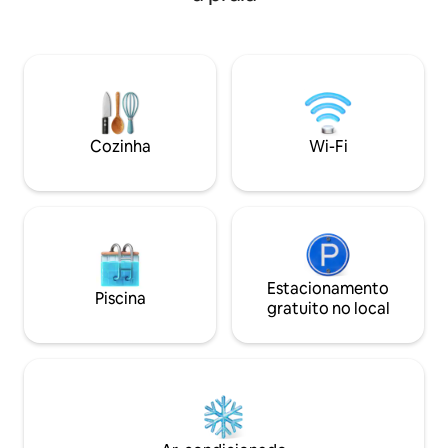
Perfumery, Ilhas Aran, Coole Park e da
bela Connemara. A uma curta distância
de carro do Castelo de Dunguire, na
pitoresca cidade de Kinvara, famosa
pelos tradicionais pubs/restaurantes
irlandeses, a porta de entrada para o
Burren. Também inúmeros campos de
Cozinha
Wi-Fi
golfe de alto nível na região.
Estacionamento
Piscina
gratuito no local