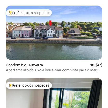
Preferido dos hóspedes
Entre os melhores preferidos dos hóspedes
Condomínio ⋅ Kinvarra
5 de uma a
5 (47)
Apartamento de luxo à beira-mar com vista para o mar,
Kinvara
Preferido dos hóspedes
Entre os melhores preferidos dos hóspedes