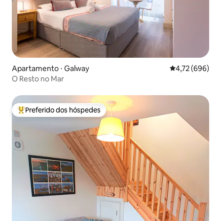
Apartamento ⋅ Galway
4,72 de uma av
4,72 (696)
O Resto no Mar
Preferido dos hóspedes
Entre os melhores preferidos dos hóspedes