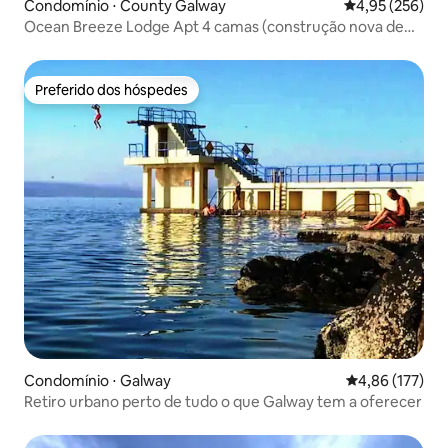
Condomínio ⋅ County Galway
4,95 de uma av
4,95 (256)
Ocean Breeze Lodge Apt 4 camas (construção nova de
2024)
Preferido dos hóspedes
Preferido dos hóspedes
Condomínio ⋅ Galway
4,86 de uma av
4,86 (177)
Retiro urbano perto de tudo o que Galway tem a oferecer