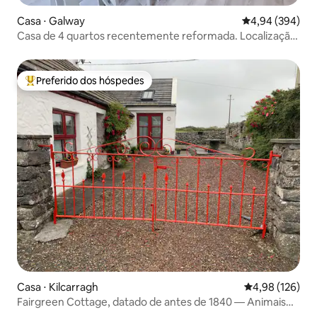
Casa ⋅ Galway
4,94 de uma ava
4,94 (394)
Casa de 4 quartos recentemente reformada. Localização
privilegiada.
Preferido dos hóspedes
Entre os melhores preferidos dos hóspedes
Casa ⋅ Kilcarragh
4,98 de uma av
4,98 (126)
Fairgreen Cottage, datado de antes de 1840 — Animais
de estimação são bem-vindos