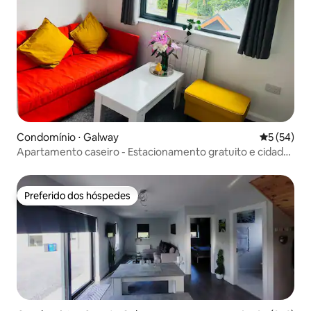
Condomínio ⋅ Galway
5 de uma a
5 (54)
Apartamento caseiro - Estacionamento gratuito e cidade
a 4 minutos a pé - 5 pessoas
Preferido dos hóspedes
Preferido dos hóspedes