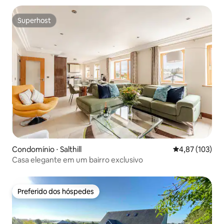
Superhost
Superhost
Condomínio ⋅ Salthill
4,87 de uma av
4,87 (103)
Casa elegante em um bairro exclusivo
Preferido dos hóspedes
Preferido dos hóspedes