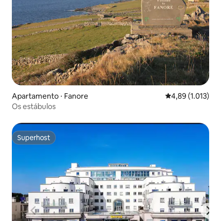
Apartamento ⋅ Fanore
4,89 de uma aval
4,89 (1.013)
Os estábulos
Superhost
Superhost