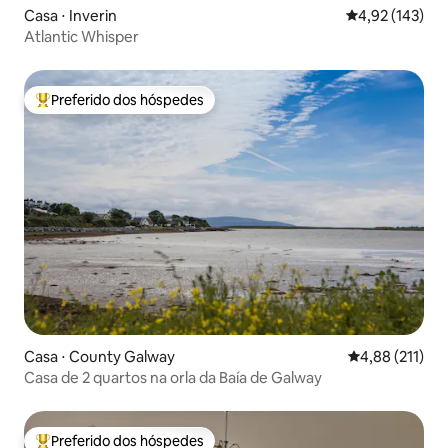
Casa ⋅ Inverin
4,92 de uma av
4,92 (143)
Atlantic Whisper
Preferido dos hóspedes
Entre os melhores preferidos dos hóspedes
Casa ⋅ County Galway
4,88 de uma av
4,88 (211)
Casa de 2 quartos na orla da Baía de Galway
Preferido dos hóspedes