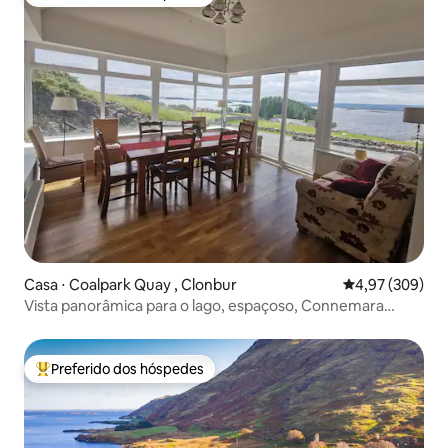
Entre os melhores preferidos dos hóspedes
Casa ⋅ Coalpark Quay , Clonbur
4,97 de uma ava
4,97 (309)
Vista panorâmica para o lago, espaçoso, Connemara
Galway
Preferido dos hóspedes
Entre os melhores preferidos dos hóspedes