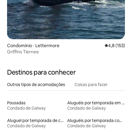
Condomínio ⋅ Lettermore
4,8 de uma av
4,8 (153)
Griffins Tiernee
Destinos para conhecer
Outros tipos de acomodações
Coisas para fazer
Pousadas
Aluguéis por temporada em albergue
Condado de Galway
Condado de Galway
Aluguel por temporada de castelos
Aluguéis por temporada com terraço
Condado de Galway
Condado de Galway