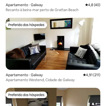
Apartamento ⋅ Galway
4,8 de uma a
4,8 (40)
Recanto à beira-mar perto de Grattan Beach
Preferido dos hóspedes
Preferido dos hóspedes
Apartamento ⋅ Galway
4,91 de uma av
4,91 (211)
Apartamento Westend, Cidade de Galway
Preferido dos hóspedes
Preferido dos hóspedes