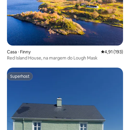
Casa ⋅ Finny
4,91 de uma av
4,91 (193)
Red Island House, na margem do Lough Mask
Superhost
Superhost