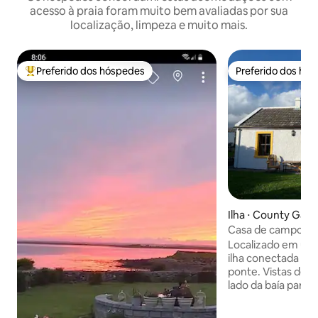
acesso à praia foram muito bem avaliadas por sua
localização, limpeza e muito mais.
Preferido dos hóspedes
Preferido dos hó
Entre os melhores preferidos dos hóspedes
Preferido dos hó
Ilha ⋅ County Gal
Casa de campo ir
Galway à beira-ma
Localizado em um ce
ilha conectada ao
ponte. Vistas des
lado da baía para c
Parque Nacional B
de bom gosto, a 