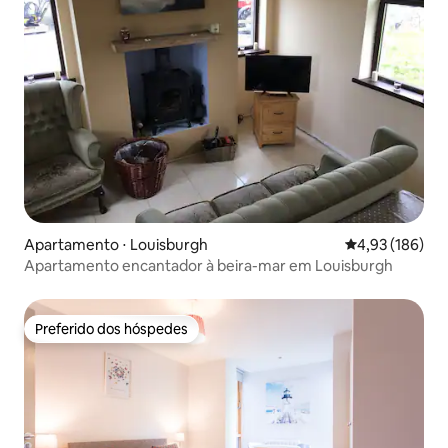
Apartamento ⋅ Louisburgh
4,93 de uma av
4,93 (186)
Apartamento encantador à beira-mar em Louisburgh
Preferido dos hóspedes
Preferido dos hóspedes