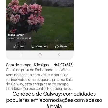
quartos, sala de e
cozinha moderna.
do Atlântico, Tawi
designado com ab
selvagem na ilha. M
milhas de distância
ostentando tortas 
geleia. Oranmore 
distância, com loja
restaurantes.
Casa de campo ⋅ Kilcolgan
4,97 de uma avaliação média de 
4,97 (345)
Chalé na praia do Embaixador na Wild
Atlantic Way
Bem no oceano com vistas e pores do
sol incríveis e uma pequena praia na Baía
de Galway, esta antiga casa de campo
irlandesa oferece conforto moderno e
Condado de Galway: comodidades
charme do velho mundo, tranquilo e
aconchegante no Wild Atlantic Way,
populares em acomodações com acesso
perto da cidade de Galway, das Falésias
à praia
de Moher, Galway Crystal, Burren