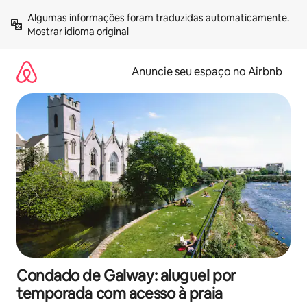
Pular
Algumas informações foram traduzidas automaticamente. 
para
Mostrar idioma original
o
conteúdo
Anuncie seu espaço no Airbnb
Condado de Galway: aluguel por
temporada com acesso à praia