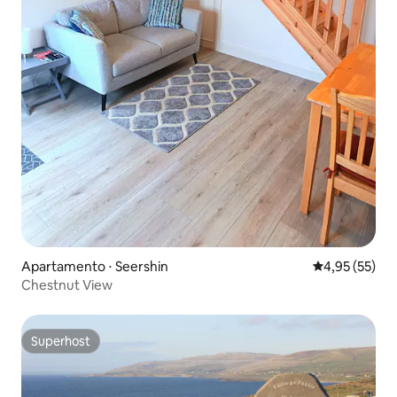
Apartamento ⋅ Seershin
4,95 de uma a
4,95 (55)
Chestnut View
Superhost
Superhost