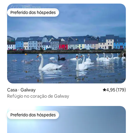
Preferido dos hóspedes
Preferido dos hóspedes
Casa ⋅ Galway
4,95 de uma av
4,95 (179)
Refúgio no coração de Galway
Preferido dos hóspedes
Preferido dos hóspedes