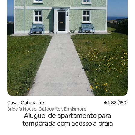
Casa ⋅ Oatquarter
4,88 de uma av
4,88 (180)
Bride 's House, Oatquarter, Ennismore
Aluguel de apartamento para
temporada com acesso à praia