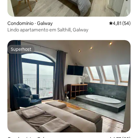
Condomínio ⋅ Galway
4,81 de uma a
4,81 (54)
Lindo apartamento em Salthill, Galway
Superhost
Superhost