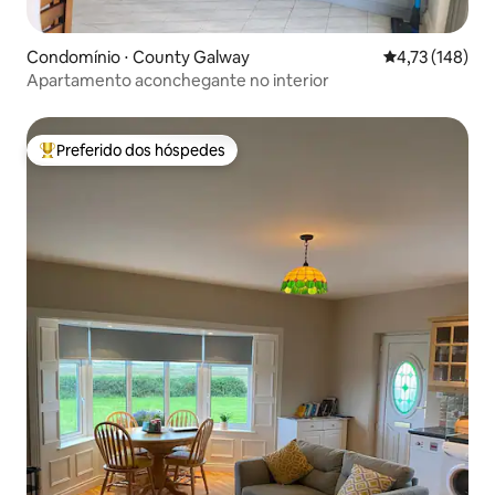
Condomínio ⋅ County Galway
4,73 de uma av
4,73 (148)
Apartamento aconchegante no interior
Preferido dos hóspedes
Entre os melhores preferidos dos hóspedes