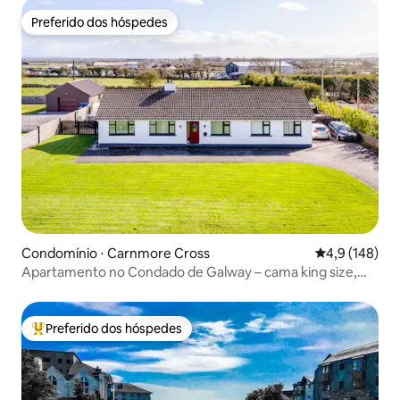
Preferido dos hóspedes
Preferido dos hóspedes
Condomínio ⋅ Carnmore Cross
4,9 de uma av
4,9 (148)
Apartamento no Condado de Galway – cama king size,
cozinha e lounge
Preferido dos hóspedes
Entre os melhores preferidos dos hóspedes