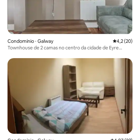
Condomínio ⋅ Galway
4,2 de uma a
4,2 (20)
Townhouse de 2 camas no centro da cidade de Eyre
Square