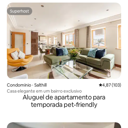
Superhost
Superhost
Condomínio ⋅ Salthill
4,87 de uma av
4,87 (103)
Casa elegante em um bairro exclusivo
Aluguel de apartamento para
temporada pet-friendly