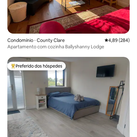
Condomínio ⋅ County Clare
4,89 de uma ava
4,89 (284)
Apartamento com cozinha Ballyshanny Lodge
Preferido dos hóspedes
Entre os melhores preferidos dos hóspedes