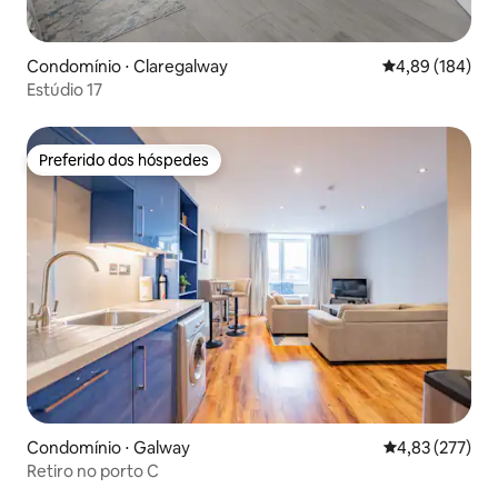
Condomínio ⋅ Claregalway
4,89 de uma av
4,89 (184)
Estúdio 17
Preferido dos hóspedes
Preferido dos hóspedes
Condomínio ⋅ Galway
4,83 de uma av
4,83 (277)
Retiro no porto C