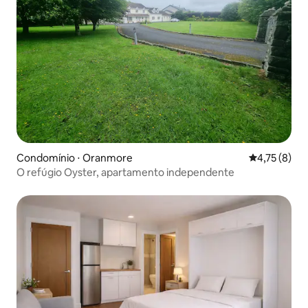
Condomínio ⋅ Oranmore
4,75 de uma 
4,75 (8)
O refúgio Oyster, apartamento independente