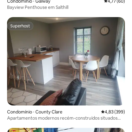
Condomínio ⋅ Galway
4,77 de uma a
4,77 (60)
Bayview Penthouse em Salthill
Superhost
Superhost
Condomínio ⋅ County Clare
4,83 de uma ava
4,83 (399)
Apartamentos modernos recém-construídos situados
em Doolin