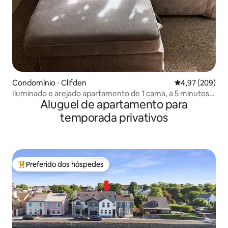
Condomínio ⋅ Clifden
4,97 de uma ava
4,97 (209)
Iluminado e arejado apartamento de 1 cama, a 5 minutos a
Aluguel de apartamento para
pé de Clifden.
temporada privativos
Preferido dos hóspedes
Entre os melhores preferidos dos hóspedes