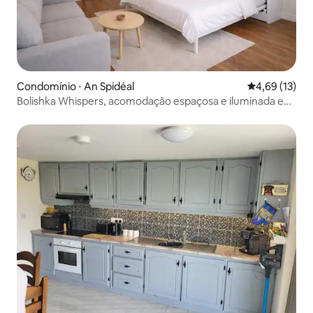
Condomínio ⋅ An Spidéal
4,69 de uma a
4,69 (13)
Bolishka Whispers, acomodação espaçosa e iluminada em
estúdio.