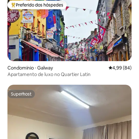
Preferido dos hóspedes
Entre os melhores preferidos dos hóspedes
Condomínio ⋅ Galway
4,99 de uma av
4,99 (84)
Apartamento de luxo no Quartier Latin
Superhost
Superhost