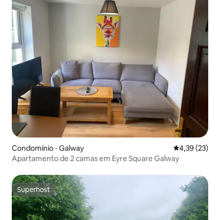
Condomínio ⋅ Galway
4,39 de uma a
4,39 (23)
Apartamento de 2 camas em Eyre Square Galway
Superhost
Superhost