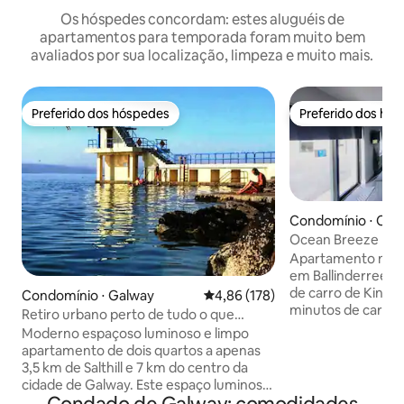
Os hóspedes concordam: estes aluguéis de
apartamentos para temporada foram muito bem
avaliados por sua localização, limpeza e muito mais.
Preferido dos hóspedes
Preferido dos hó
Preferido dos hóspedes
Preferido dos hó
Condomínio ⋅ Cou
y
Ocean Breeze Lod
(construção nova 
Apartamento novo
em Ballinderreen, 
de carro de Kinvara
Condomínio ⋅ Galway
4,86 de uma avaliação média de 
4,86 (178)
minutos de carro o
Retiro urbano perto de tudo o que
Baía de Galway e a
Galway tem a oferecer
Moderno espaçoso luminoso e limpo
da cidade de Galw
apartamento de dois quartos a apenas
experimentar uma 
3,5 km de Salthill e 7 km do centro da
uma cidade anima
cidade de Galway. Este espaço luminoso
está em uma locali
e acolhedor é perfeito para sua viagem à