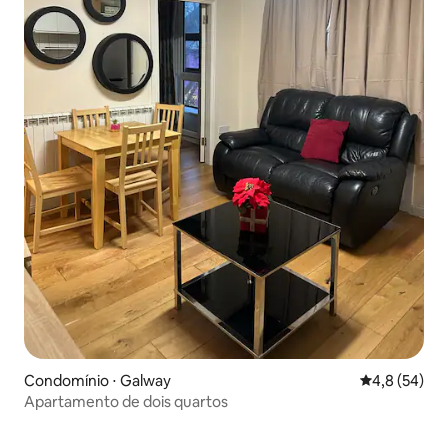
Condomínio ⋅ Galway
4,8 de uma a
4,8 (54)
Apartamento de dois quartos