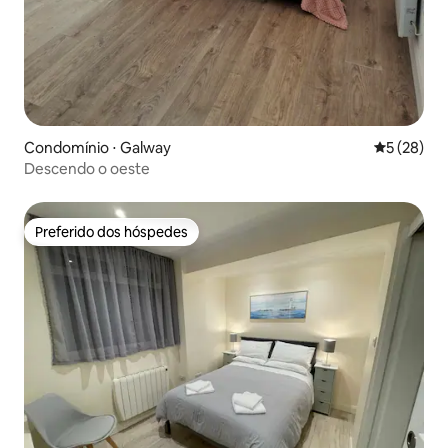
Condomínio ⋅ Galway
5 de uma a
5 (28)
Descendo o oeste
Preferido dos hóspedes
Preferido dos hóspedes