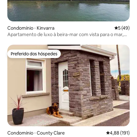
Condomínio ⋅ Kinvarra
5 de uma a
5 (49)
Apartamento de luxo à beira-mar com vista para o mar,
Kinvara
Preferido dos hóspedes
Preferido dos hóspedes
Condomínio ⋅ County Clare
4,88 de uma av
4,88 (191)