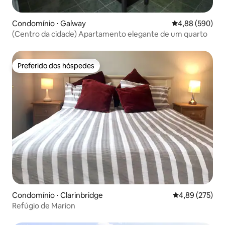
Condomínio ⋅ Galway
4,88 de uma ava
4,88 (590)
(Centro da cidade) Apartamento elegante de um quarto
Preferido dos hóspedes
Preferido dos hóspedes
Condomínio ⋅ Clarinbridge
4,89 de uma av
4,89 (275)
Refúgio de Marion