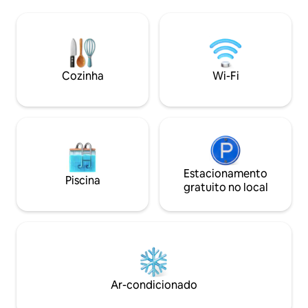
o mar. Sem vizinho
contra-corrente, espetaculares terraços
terraços e sua pis
de madeira (150 m2) em um grande
salgada de borda in
jardim paisagístico com iluminação
desfrutar de um c
noturna, acesso para deficientes físicos
para a montanha e 
e 3 vagas de estacionamento privadas.
mar.
Cozinha
Wi-Fi
Estacionamento
Piscina
gratuito no local
Ar-condicionado