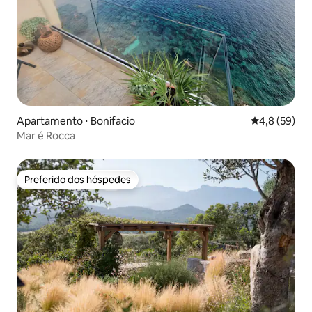
Apartamento ⋅ Bonifacio
4,8 de uma a
4,8 (59)
Mar é Rocca
Preferido dos hóspedes
Preferido dos hóspedes