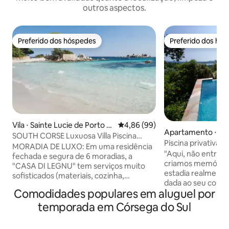
outros aspectos.
Preferido dos hóspedes
Preferido dos hó
Preferido dos hóspedes
Preferido dos hó
Vila ⋅ Sainte Lucie de Porto V
4,86 de uma avaliação média de
4,86 (99)
Apartamento ⋅ Po
ecchio
SOUTH CORSE Luxuosa Villa Piscina
io
Piscina privativa 
Praias aquecidas
MORADIA DE LUXO: Em uma residência
para o mar e borda 
"Aqui, não entreg
fechada e segura de 6 moradias, a
criamos memórias." O que torna
"CASA DI LEGNU" tem serviços muito
estadia realmente
sofisticados (materiais, cozinha,
dada ao seu conf
banheiros...), grandes aberturas de vidro
Comodidades populares em aluguel por
um serviço persona
e persianas elétricas, ar condicionado
Dentro da Villa Kal
em todos os quartos (independentes): 4
temporada em Córsega do Sul
jardim (Ciardinu)
quartos, 3 banheiros, 4 banheiros,
natural sob os carv
piscina privativa aquecida, natação