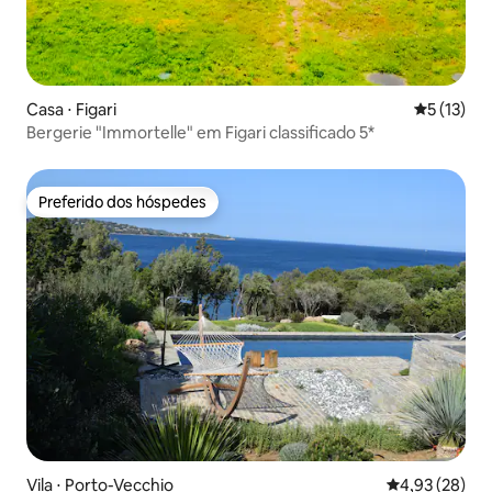
Casa ⋅ Figari
5 de uma a
5 (13)
Bergerie "Immortelle" em Figari classificado 5*
Preferido dos hóspedes
Preferido dos hóspedes
Vila ⋅ Porto-Vecchio
4,93 de uma a
4,93 (28)