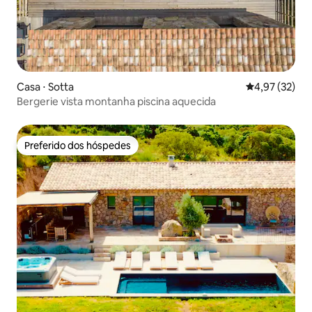
Casa ⋅ Sotta
4,97 de uma a
4,97 (32)
Bergerie vista montanha piscina aquecida
Preferido dos hóspedes
Preferido dos hóspedes