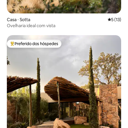
Casa ⋅ Sotta
5 de uma a
5 (13)
Ovelharia ideal com vista
Preferido dos hóspedes
Entre os melhores preferidos dos hóspedes