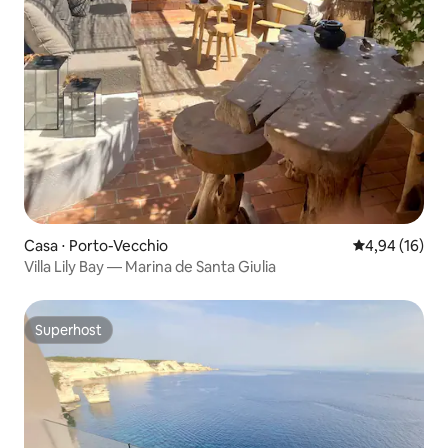
Casa ⋅ Porto-Vecchio
4,94 de uma a
4,94 (16)
Villa Lily Bay — Marina de Santa Giulia
Superhost
Superhost