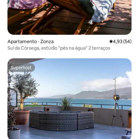
Apartamento ⋅ Zonza
4,93 de uma a
4,93 (54)
Sul da Córsega, estúdio "pés na água" 2 terraços
Superhost
Superhost