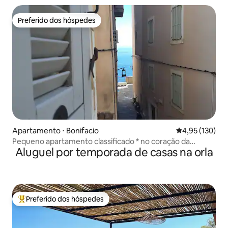
Preferido dos hóspedes
Preferido dos hóspedes
Apartamento ⋅ Bonifacio
4,95 de uma av
4,95 (130)
Pequeno apartamento classificado * no coração da
Aluguel por temporada de casas na orla
Haute-Ville
Preferido dos hóspedes
Entre os melhores preferidos dos hóspedes