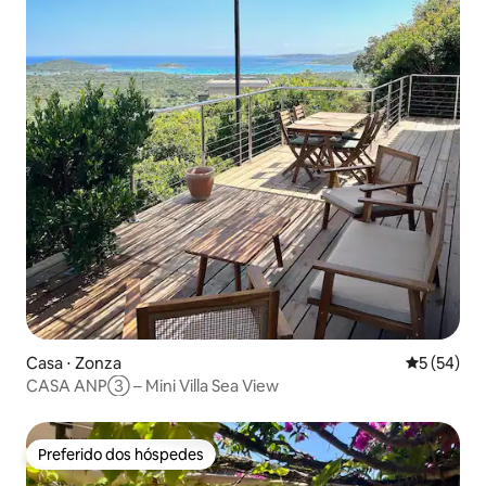
Casa ⋅ Zonza
5 de uma a
5 (54)
CASA ANP③ – Mini Villa Sea View
Preferido dos hóspedes
Preferido dos hóspedes