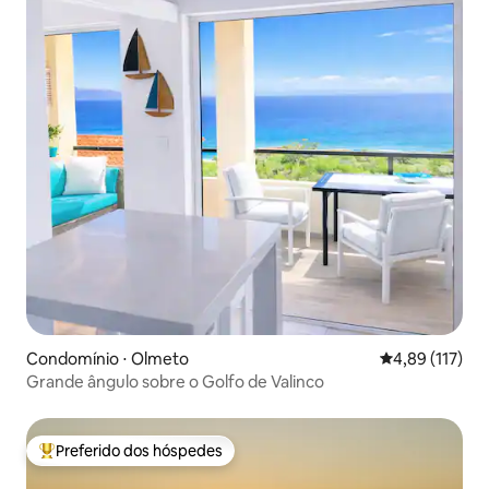
Condomínio ⋅ Olmeto
4,89 de uma av
4,89 (117)
Grande ângulo sobre o Golfo de Valinco
Preferido dos hóspedes
Entre os melhores preferidos dos hóspedes