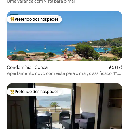
Uma varanda com vista para o mar
Preferido dos hóspedes
Entre os melhores preferidos dos hóspedes
Condomínio ⋅ Conca
5 de uma a
5 (17)
Apartamento novo com vista para o mar, classificado 4*,
praia a 150 m
Preferido dos hóspedes
Entre os melhores preferidos dos hóspedes