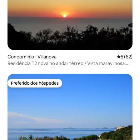
Condomínio ⋅ Villanova
5 de uma a
5 (62)
Residência T2 nova no andar térreo / Vista maravilhosa
para o mar
Preferido dos hóspedes
Preferido dos hóspedes