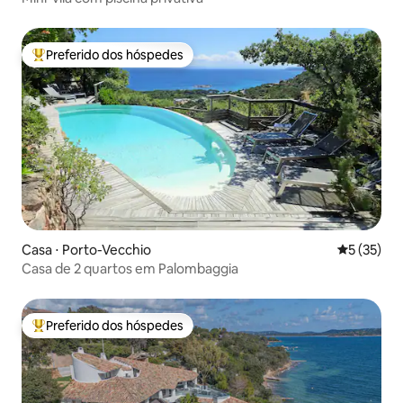
Preferido dos hóspedes
Entre os melhores preferidos dos hóspedes
Casa ⋅ Porto-Vecchio
5 de uma a
5 (35)
Casa de 2 quartos em Palombaggia
Preferido dos hóspedes
Entre os melhores preferidos dos hóspedes