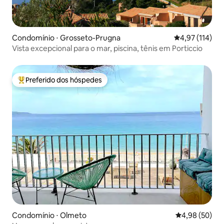
Condomínio ⋅ Grosseto-Prugna
4,97 de uma av
4,97 (114)
Vista excepcional para o mar, piscina, tênis em Porticcio
Preferido dos hóspedes
Entre os melhores preferidos dos hóspedes
Condomínio ⋅ Olmeto
4,98 de uma a
4,98 (50)