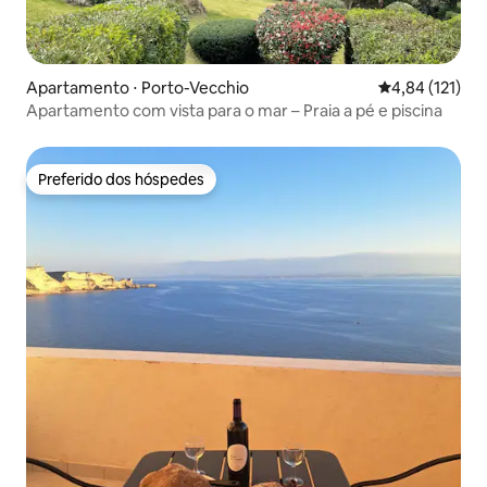
Apartamento ⋅ Porto-Vecchio
4,84 de uma av
4,84 (121)
Apartamento com vista para o mar – Praia a pé e piscina
Preferido dos hóspedes
Preferido dos hóspedes