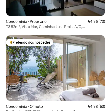
Condomínio ⋅ Propriano
4,96 de uma a
4,96 (73)
T3 82m², Vista Mar, Caminhada na Praia, A/C,
Estacionamento S/S
Preferido dos hóspedes
Entre os melhores preferidos dos hóspedes
Condomínio ⋅ Olmeto
4,98 de uma a
4,98 (53)