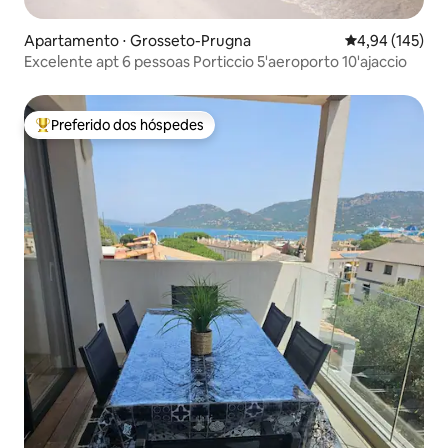
Apartamento ⋅ Grosseto-Prugna
4,94 de uma av
4,94 (145)
Excelente apt 6 pessoas Porticcio 5'aeroporto 10'ajaccio
Preferido dos hóspedes
Entre os melhores preferidos dos hóspedes