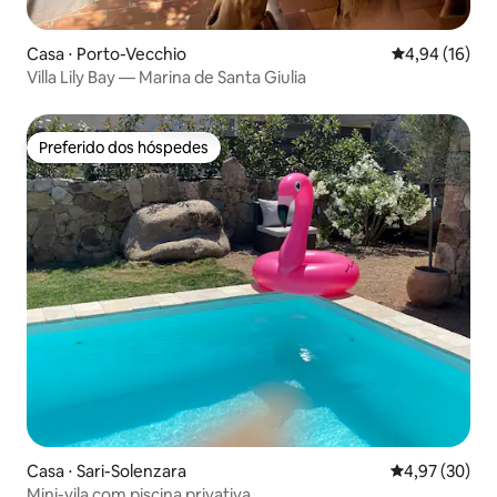
Casa ⋅ Porto-Vecchio
4,94 de uma a
4,94 (16)
Villa Lily Bay — Marina de Santa Giulia
Preferido dos hóspedes
Preferido dos hóspedes
Casa ⋅ Sari-Solenzara
4,97 de uma a
4,97 (30)
Mini-vila com piscina privativa