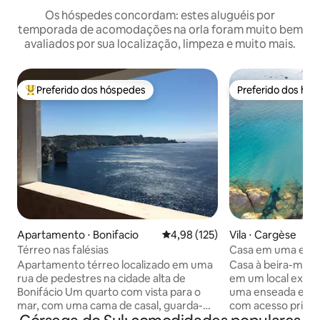
Os hóspedes concordam: estes aluguéis por
temporada de acomodações na orla foram muito bem
avaliados por sua localização, limpeza e muito mais.
Preferido dos hóspedes
Preferido dos hó
Entre os melhores preferidos dos hóspedes
Preferido dos hó
Apartamento ⋅ Bonifacio
4,98 de uma avaliação média de 
4,98 (125)
Vila ⋅ Cargèse
Térreo nas falésias
Casa em uma enseada, em uma praia de
areia
Apartamento térreo localizado em uma
Casa à beira-mar 
rua de pedestres na cidade alta de
em um local excep
Bonifácio Um quarto com vista para o
uma enseada entr
mar, com uma cama de casal, guarda-
com acesso privat
roupa e cômoda, com vaso sanitário, pia
intocada de areias