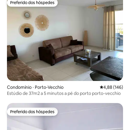
Preferido dos hóspedes
Preferido dos hóspedes
Condomínio ⋅ Porto-Vecchio
4,88 de uma av
4,88 (146)
Estúdio de 37m2 a 5 minutos a pé do porto porto-vecchio
Preferido dos hóspedes
Preferido dos hóspedes