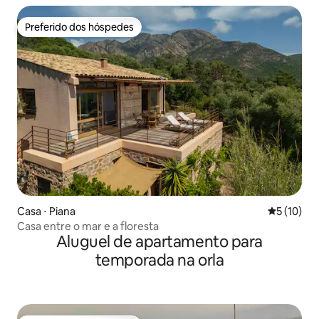
Preferido dos hóspedes
Preferido dos hóspedes
Casa ⋅ Piana
5 de uma a
5 (10)
Casa entre o mar e a floresta
Aluguel de apartamento para
temporada na orla