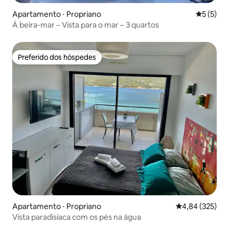
Apartamento ⋅ Propriano
5 de uma 
5 (5)
À beira-mar – Vista para o mar – 3 quartos
Preferido dos hóspedes
Preferido dos hóspedes
Apartamento ⋅ Propriano
4,84 de uma av
4,84 (325)
Vista paradisíaca com os pés na água