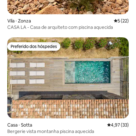
Vila ⋅ Zonza
5 de uma a
5 (22)
CASA LA - Casa de arquiteto com piscina aquecida
Preferido dos hóspedes
Preferido dos hóspedes
Casa ⋅ Sotta
4,97 de uma a
4,97 (33)
Bergerie vista montanha piscina aquecida