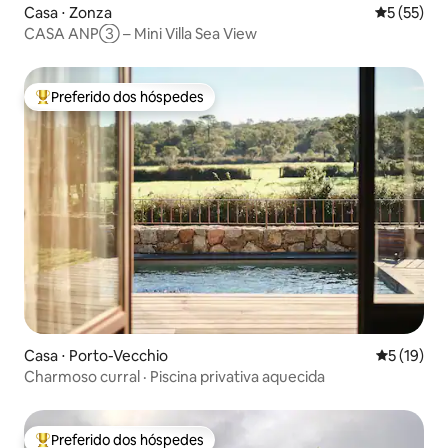
Casa ⋅ Zonza
5 de uma a
5 (55)
CASA ANP③ – Mini Villa Sea View
Preferido dos hóspedes
Entre os melhores preferidos dos hóspedes
Casa ⋅ Porto-Vecchio
5 de uma a
5 (19)
Charmoso curral · Piscina privativa aquecida
Preferido dos hóspedes