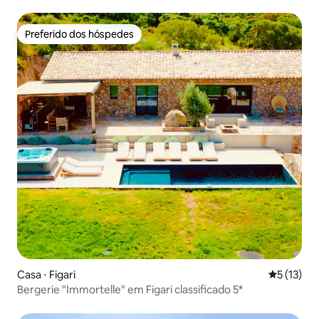
Preferido dos hóspedes
Preferido dos hóspedes
Casa ⋅ Figari
5 de uma a
5 (13)
Bergerie "Immortelle" em Figari classificado 5*