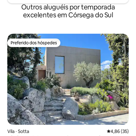
Outros aluguéis por temporada
excelentes em Córsega do Sul
Preferido dos hóspedes
Preferido dos hóspedes
Vila ⋅ Sotta
4,86 de uma a
4,86 (35)