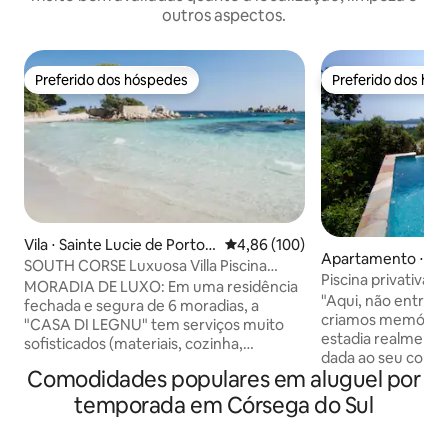
outros aspectos.
Preferido dos hóspedes
Preferido dos hó
Preferido dos hóspedes
Preferido dos hó
Vila ⋅ Sainte Lucie de Porto V
4,86 de uma avaliação média de 
4,86 (100)
Apartamento ⋅ Po
ecchio
SOUTH CORSE Luxuosa Villa Piscina
io
Piscina privativa 
Praias aquecidas
MORADIA DE LUXO: Em uma residência
para o mar e borda 
"Aqui, não entreg
fechada e segura de 6 moradias, a
criamos memórias." O que torna
"CASA DI LEGNU" tem serviços muito
estadia realmente
sofisticados (materiais, cozinha,
dada ao seu conf
banheiros...), grandes aberturas de vidro
Comodidades populares em aluguel por
um serviço persona
e persianas elétricas, ar condicionado
Dentro da Villa Kal
em todos os quartos (independentes): 4
temporada em Córsega do Sul
jardim (Ciardinu)
quartos, 3 banheiros, 4 banheiros,
natural sob os carv
piscina privativa aquecida, natação