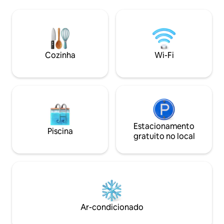
o mar. Sem vizinho
contra-corrente, espetaculares terraços
terraços e sua pis
de madeira (150 m2) em um grande
salgada de borda in
jardim paisagístico com iluminação
desfrutar de um c
noturna, acesso para deficientes físicos
para a montanha e 
e 3 vagas de estacionamento privadas.
mar.
Cozinha
Wi-Fi
Estacionamento
Piscina
gratuito no local
Ar-condicionado