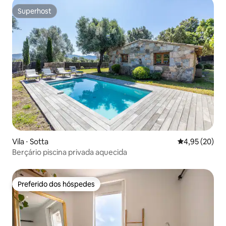
Superhost
Superhost
Vila ⋅ Sotta
4,95 de uma a
4,95 (20)
Berçário piscina privada aquecida
Preferido dos hóspedes
Preferido dos hóspedes