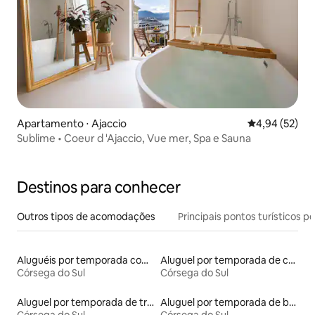
Apartamento ⋅ Ajaccio
4,94 de uma a
4,94 (52)
Sublime • Coeur d 'Ajaccio, Vue mer, Spa e Sauna
Destinos para conhecer
Outros tipos de acomodações
Principais pontos turísticos po
Aluguéis por temporada com acesso ao lago
Aluguel por temporada de casas de veraneio
Córsega do Sul
Córsega do Sul
Aluguel por temporada de trailers
Aluguel por temporada de barcos
Córsega do Sul
Córsega do Sul