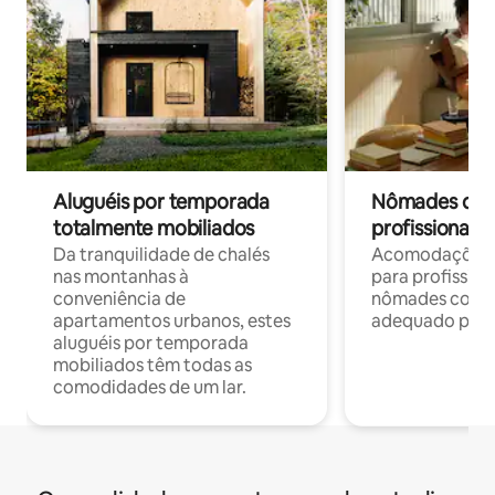
Aluguéis por temporada
Nômades digit
totalmente mobiliados
profissionais 
Da tranquilidade de chalés
Acomodações c
nas montanhas à
para profission
conveniência de
nômades com W
apartamentos urbanos, estes
adequado para 
aluguéis por temporada
mobiliados têm todas as
comodidades de um lar.