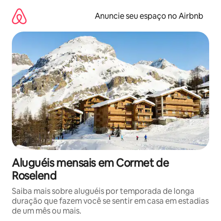
Pular
para
Anuncie seu espaço no Airbnb
o
conteúdo
Aluguéis mensais em Cormet de
Roselend
Saiba mais sobre aluguéis por temporada de longa
duração que fazem você se sentir em casa em estadias
de um mês ou mais.