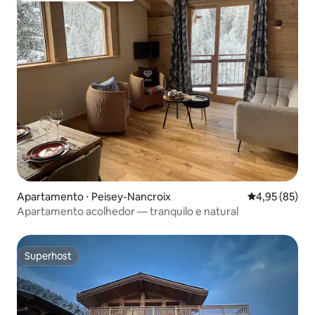
Apartamento ⋅ Peisey-Nancroix
4,95 de uma a
4,95 (85)
Apartamento acolhedor — tranquilo e natural
Superhost
Superhost