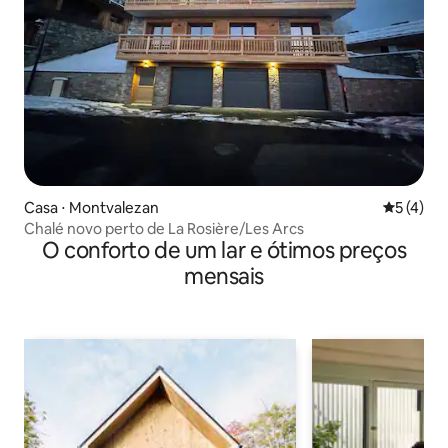
Casa ⋅ Montvalezan
5 de uma 
5 (4)
Chalé novo perto de La Rosière/Les Arcs
O conforto de um lar e ótimos preços
mensais