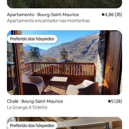
Apartamento ⋅ Bourg-Saint-Maurice
4,86 de uma a
4,86 (35)
Apartamento encantador nas montanhas
Preferido dos hóspedes
Preferido dos hóspedes
Chalé ⋅ Bourg-Saint-Maurice
5 de uma a
5 (28)
La Grange d 'Odette
Preferido dos hóspedes
Preferido dos hóspedes