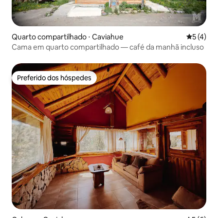
Quarto compartilhado ⋅ Caviahue
5 de uma 
5 (4)
Cama em quarto compartilhado — café da manhã incluso
Preferido dos hóspedes
Preferido dos hóspedes