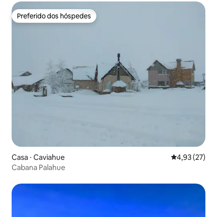
Preferido dos hóspedes
Preferido dos hóspedes
Casa ⋅ Caviahue
4,93 de uma a
4,93 (27)
Cabana Palahue