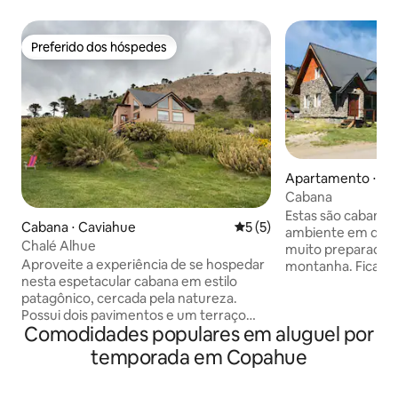
Preferido dos hóspedes
Preferido dos hóspedes
Apartamento ⋅ Ca
Cabana
Estas são cabanas 
Cabana ⋅ Caviahue
5 de uma avaliação média d
5 (5)
ambiente em que 
Chalé Alhue
muito preparadas p
Aproveite a experiência de se hospedar
montanha. Ficando aqui, é necessário
nesta espetacular cabana em estilo
aproveitar a mara
patagônico, cercada pela natureza.
área, diferente de
Possui dois pavimentos e um terraço
próximos...o vulc
Comodidades populares em aluguel por
com churrasqueira ao ar livre. Piso
região modelou a s
térreo: uma espaçosa sala de
também o último 
temporada em Copahue
estar/jantar com cozinha totalmente
espécie em extinç
equipada e máquina de lavar roupa.
pehuén, araucaria