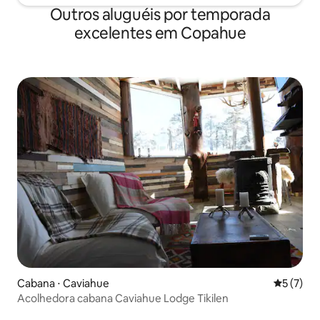
Outros aluguéis por temporada
excelentes em Copahue
Cabana ⋅ Caviahue
5 de uma 
5 (7)
Acolhedora cabana Caviahue Lodge Tikilen