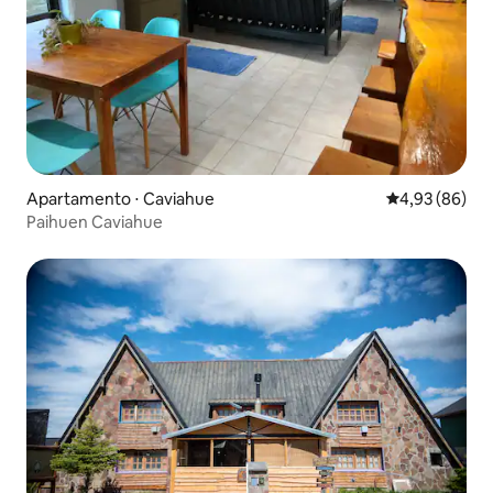
Apartamento ⋅ Caviahue
4,93 de uma a
4,93 (86)
Paihuen Caviahue