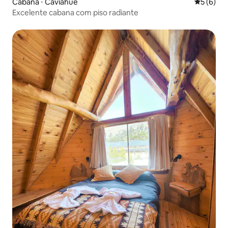
Cabana ⋅ Caviahue
5 de uma 
5 (6)
Excelente cabana com piso radiante