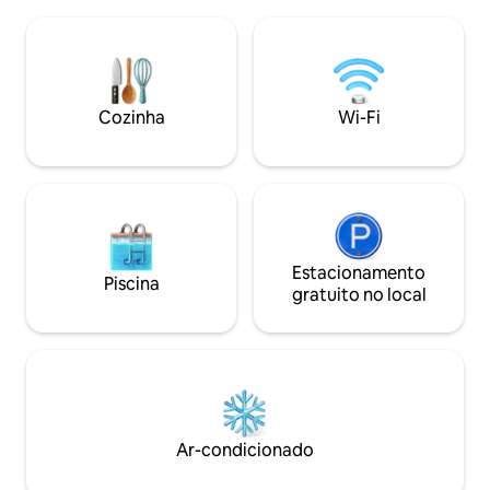
Possui um quarto de casal no térreo,
moradores locais, 
com o banheiro em frente. PA: Um
esta razão que a 
quarto com três camas de solteiro (pode
protegida.
ser configurado como uma cama de
casal e uma cama de solteiro). Ideal para
famílias. Localizada a 80 metros da trilha
Cozinha
Wi-Fi
para a lagoa escondida
Estacionamento
Piscina
gratuito no local
Ar-condicionado