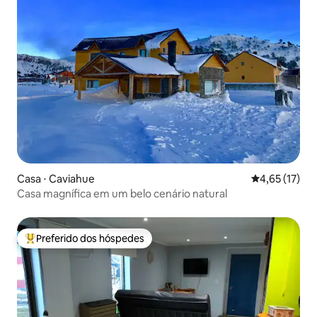
Casa ⋅ Caviahue
4,65 de uma a
4,65 (17)
Casa magnífica em um belo cenário natural
Preferido dos hóspedes
Entre os melhores preferidos dos hóspedes