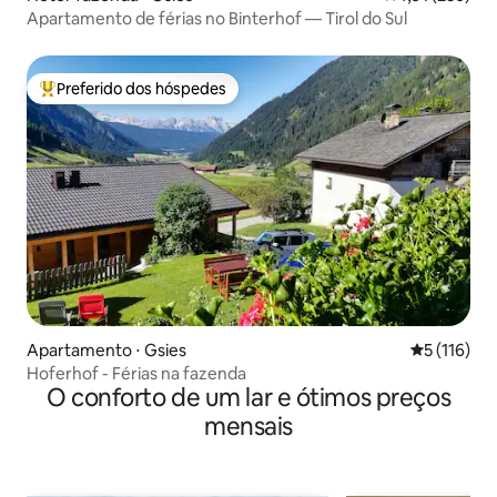
Apartamento de férias no Binterhof — Tirol do Sul
Preferido dos hóspedes
Entre os melhores preferidos dos hóspedes
Apartamento ⋅ Gsies
5 de uma av
5 (116)
Hoferhof - Férias na fazenda
O conforto de um lar e ótimos preços
mensais