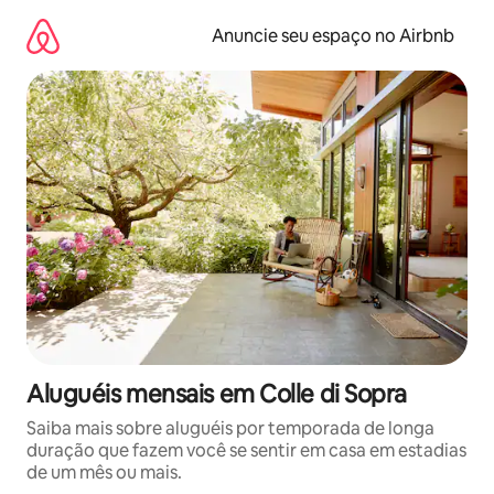
Pular
para
Anuncie seu espaço no Airbnb
o
conteúdo
Aluguéis mensais em Colle di Sopra
Saiba mais sobre aluguéis por temporada de longa
duração que fazem você se sentir em casa em estadias
de um mês ou mais.