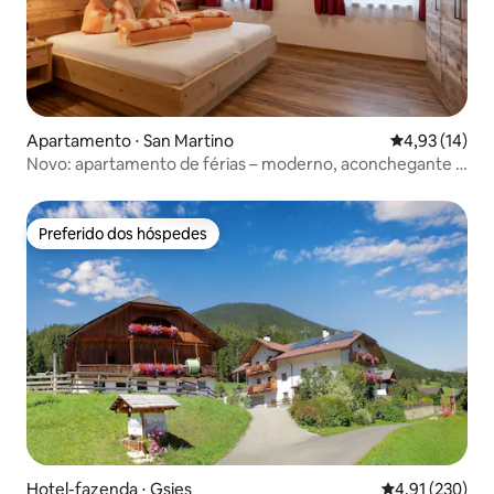
Apartamento ⋅ San Martino
4,93 de uma a
4,93 (14)
Novo: apartamento de férias – moderno, aconchegante e
central
Preferido dos hóspedes
Preferido dos hóspedes
Hotel-fazenda ⋅ Gsies
4,91 de uma av
4,91 (230)