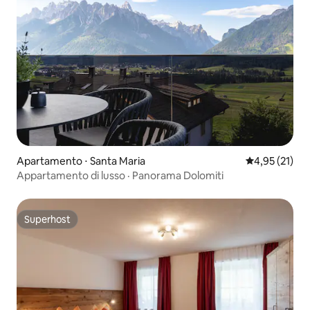
Apartamento ⋅ Santa Maria
4,95 de uma a
4,95 (21)
Appartamento di lusso · Panorama Dolomiti
Superhost
Superhost