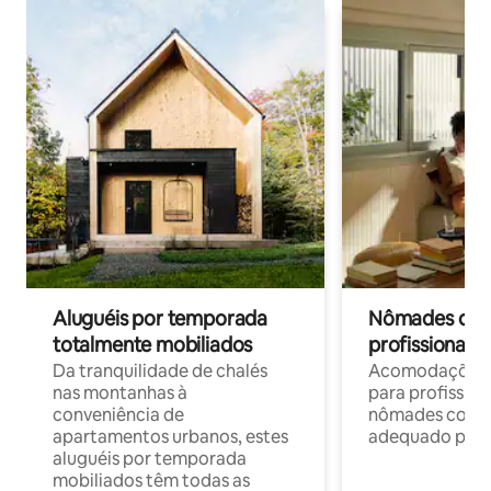
Aluguéis por temporada
Nômades digit
totalmente mobiliados
profissionais 
Da tranquilidade de chalés
Acomodações c
nas montanhas à
para profission
conveniência de
nômades com W
apartamentos urbanos, estes
adequado para 
aluguéis por temporada
mobiliados têm todas as