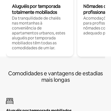
Aluguéis por temporada
Nômades digit
totalmente mobiliados
profissionais 
Da tranquilidade de chalés
Acomodações c
nas montanhas à
para profission
conveniência de
nômades com W
apartamentos urbanos, estes
adequado para 
aluguéis por temporada
mobiliados têm todas as
comodidades de um lar.
Comodidades e vantagens de estadias
mais longas
Aluguéis por temporada mobiliados