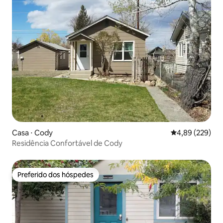
Casa ⋅ Cody
4,89 de uma ava
4,89 (229)
Residência Confortável de Cody
Preferido dos hóspedes
Preferido dos hóspedes