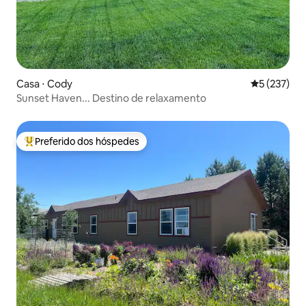
Casa ⋅ Cody
5 de uma av
5 (237)
Sunset Haven... Destino de relaxamento
Preferido dos hóspedes
Entre os melhores preferidos dos hóspedes