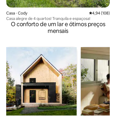
Casa ⋅ Cody
4,94 de uma av
4,94 (108)
Casa alegre de 4 quartos! Tranquila e espaçosa!
O conforto de um lar e ótimos preços
mensais