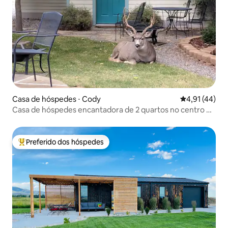
Casa de hóspedes ⋅ Cody
4,91 de uma a
4,91 (44)
Casa de hóspedes encantadora de 2 quartos no centro de
Cody
Preferido dos hóspedes
Entre os melhores preferidos dos hóspedes