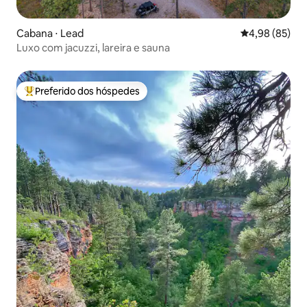
Cabana ⋅ Lead
4,98 de uma a
4,98 (85)
Luxo com jacuzzi, lareira e sauna
Preferido dos hóspedes
Entre os melhores preferidos dos hóspedes