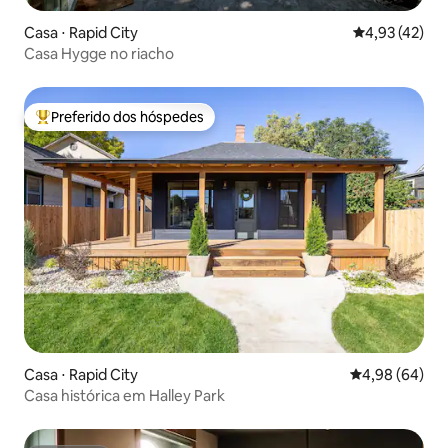
Casa ⋅ Rapid City
4,93 de uma a
4,93 (42)
Casa Hygge no riacho
Preferido dos hóspedes
Entre os melhores preferidos dos hóspedes
Casa ⋅ Rapid City
4,98 de uma av
4,98 (64)
Casa histórica em Halley Park