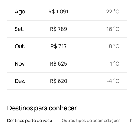
Ago.
R$ 1.091
22 °C
Set.
R$ 789
16 °C
Out.
R$ 717
8 °C
Nov.
R$ 625
1 °C
Dez.
R$ 620
-4 °C
Destinos para conhecer
Destinos perto de você
Outros tipos de acomodações
Pr