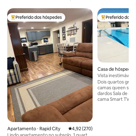
Preferido dos hóspedes
Preferido dos 
Entre os melhores preferidos dos hóspedes
Entre os melhore
Casa de hóspedes 
ty
Vista inestimável d
Dois quartos gran
camas queen size 
dardos Sala de es
cama Smart TV UHD
Prime, canais loca
piscina e recreaçã
alta velocidade c
recentemente re
pátio ao ar livre 
Apartamento ⋅ Rapid City
4,92 de uma avaliação média de 
4,92 (270)
Mesa de bilhar e d
Lindo apartamento no subsolo, 1 quarto,