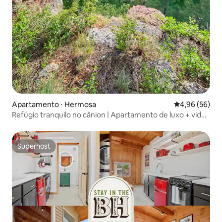
Apartamento ⋅ Hermosa
4,96 de uma a
4,96 (56)
Refúgio tranquilo no cânion | Apartamento de luxo + vida
silvestre
Superhost
Superhost