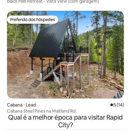
Black Hills Retreat - Vista View (com garagem)
Preferido dos hóspedes
Preferido dos hóspedes
Cabana ⋅ Lead
5 de uma a
5 (14)
Cabana Steel Pines na Maitland Rd.
Qual é a melhor época para visitar Rapid
City?