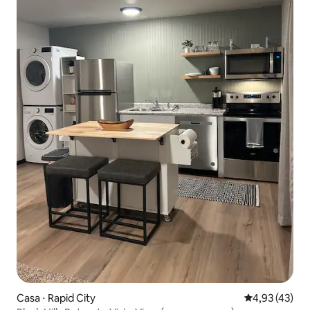
Casa ⋅ Rapid City
4,93 de uma a
4,93 (43)