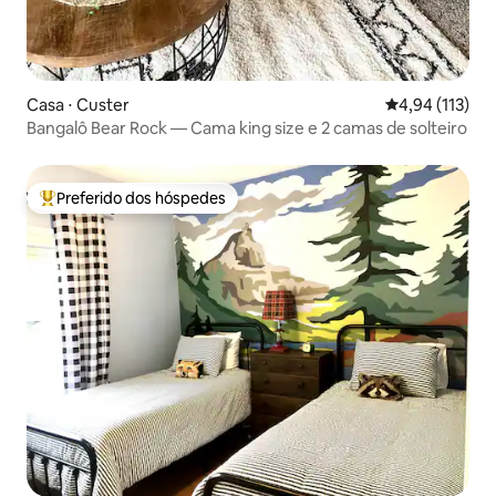
Casa ⋅ Custer
4,94 de uma av
4,94 (113)
Bangalô Bear Rock — Cama king size e 2 camas de solteiro
Preferido dos hóspedes
Entre os melhores preferidos dos hóspedes