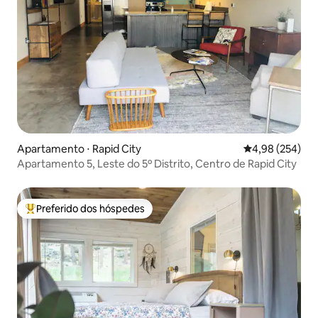
Apartamento ⋅ Rapid City
4,98 de uma ava
4,98 (254)
Apartamento 5, Leste do 5º Distrito, Centro de Rapid City
Preferido dos hóspedes
Entre os melhores preferidos dos hóspedes