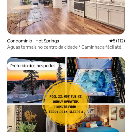
Condomínio ⋅ Hot Springs
5 de uma av
5 (112)
Águas termais no centro da cidade * Caminhada fácil até
Moccasin Springs
Preferido dos hóspedes
Preferido dos hóspedes