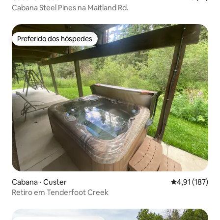
Cabana Steel Pines na Maitland Rd.
Preferido dos hóspedes
Preferido dos hóspedes
Cabana ⋅ Custer
4,91 de uma av
4,91 (187)
Retiro em Tenderfoot Creek