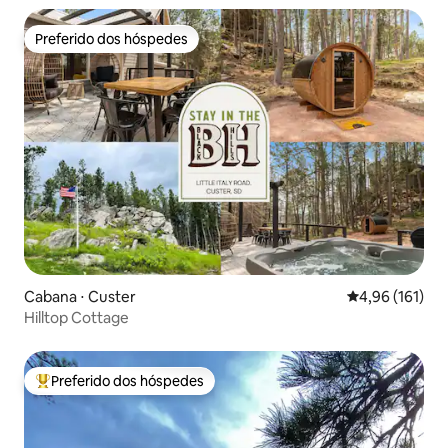
Preferido dos hóspedes
Preferido dos hóspedes
Cabana ⋅ Custer
4,96 de uma av
4,96 (161)
Hilltop Cottage
Preferido dos hóspedes
Entre os melhores preferidos dos hóspedes