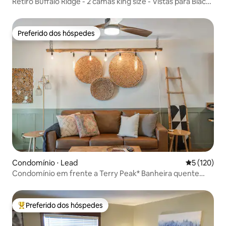
Retiro Buffalo Ridge - 2 camas king size - Vistas para Black
Hills
Preferido dos hóspedes
Preferido dos hóspedes
Condomínio ⋅ Lead
5 de uma av
5 (120)
Condomínio em frente a Terry Peak* Banheira quente
*Espaçoso
Preferido dos hóspedes
Entre os melhores preferidos dos hóspedes