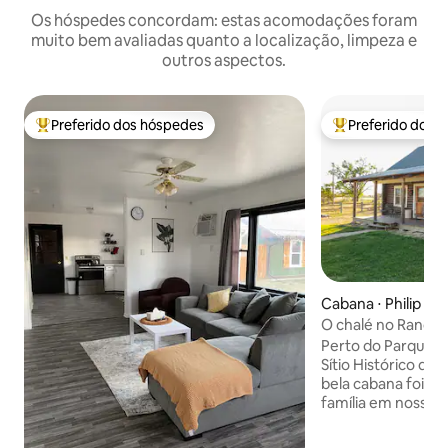
Os hóspedes concordam: estas acomodações foram
muito bem avaliadas quanto a localização, limpeza e
outros aspectos.
Preferido dos hóspedes
Preferido dos 
Entre os melhores preferidos dos hóspedes
Entre os melhore
Cabana ⋅ Philip
O chalé no Rancho
Badlands, Dakota d
Perto do Parque N
Sítio Histórico do 
bela cabana foi co
família em nosso r
uma propriedade
uma grande sala ab