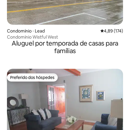
Condomínio ⋅ Lead
4,89 de uma av
4,89 (174)
Condomínio Wistful West
Aluguel por temporada de casas para
famílias
Preferido dos hóspedes
Preferido dos hóspedes