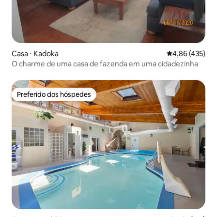
Casa ⋅ Kadoka
4,86 de uma av
4,86 (435)
O charme de uma casa de fazenda em uma cidadezinha
Preferido dos hóspedes
Preferido dos hóspedes