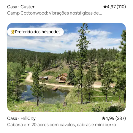
Casa ⋅ Custer
4,97 de uma av
4,97 (110)
Camp Cottonwood: vibrações nostálgicas de
acampamento de verão
Preferido dos hóspedes
Entre os melhores preferidos dos hóspedes
Casa ⋅ Hill City
4,99 de uma ava
4,99 (287)
Cabana em 20 acres com cavalos, cabras e mini burro