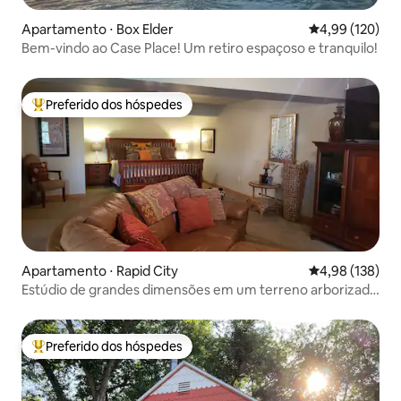
Apartamento ⋅ Box Elder
4,99 de uma av
4,99 (120)
Bem-vindo ao Case Place! Um retiro espaçoso e tranquilo!
Preferido dos hóspedes
Entre os melhores preferidos dos hóspedes
Apartamento ⋅ Rapid City
4,98 de uma av
4,98 (138)
Estúdio de grandes dimensões em um terreno arborizado
de 5 acres com vista
Preferido dos hóspedes
Entre os melhores preferidos dos hóspedes