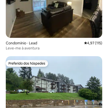
Condomínio ⋅ Lead
4,97 de uma av
4,97 (115)
Leve-me à aventura
Preferido dos hóspedes
Preferido dos hóspedes