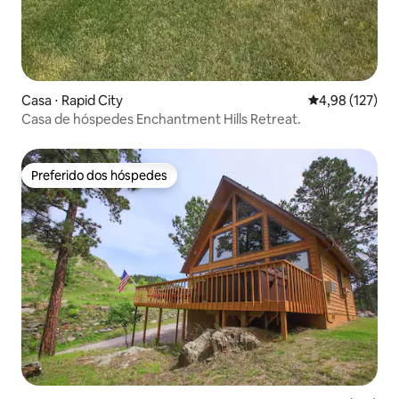
Casa ⋅ Rapid City
4,98 de uma av
4,98 (127)
Casa de hóspedes Enchantment Hills Retreat.
Preferido dos hóspedes
Preferido dos hóspedes