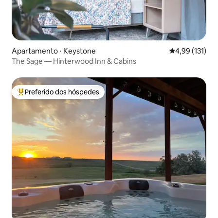
Apartamento ⋅ Keystone
4,99 de uma av
4,99 (131)
The Sage — Hinterwood Inn & Cabins
Preferido dos hóspedes
Entre os melhores preferidos dos hóspedes