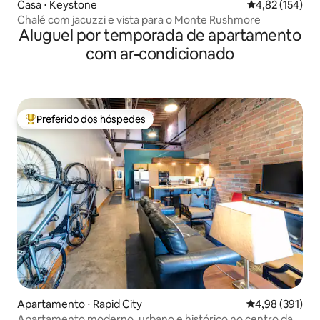
Casa ⋅ Keystone
4,82 de uma av
4,82 (154)
Chalé com jacuzzi e vista para o Monte Rushmore
Aluguel por temporada de apartamento
com ar-condicionado
Preferido dos hóspedes
Entre os melhores preferidos dos hóspedes
Apartamento ⋅ Rapid City
4,98 de uma av
4,98 (391)
Apartamento moderno, urbano e histórico no centro da