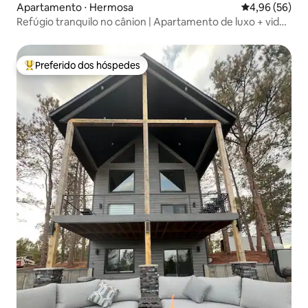
Apartamento ⋅ Hermosa
4,96 de uma a
4,96 (56)
Refúgio tranquilo no cânion | Apartamento de luxo + vida
silvestre
Preferido dos hóspedes
Entre os melhores preferidos dos hóspedes