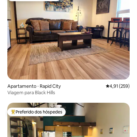
Apartamento ⋅ Rapid City
4,91 de uma av
4,91 (259)
Viagem para Black Hills
Preferido dos hóspedes
Entre os melhores preferidos dos hóspedes