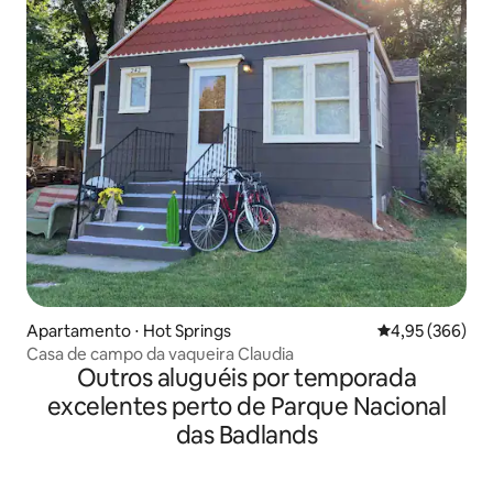
Apartamento ⋅ Hot Springs
4,95 de uma ava
4,95 (366)
Casa de campo da vaqueira Claudia
Outros aluguéis por temporada
excelentes perto de Parque Nacional
das Badlands