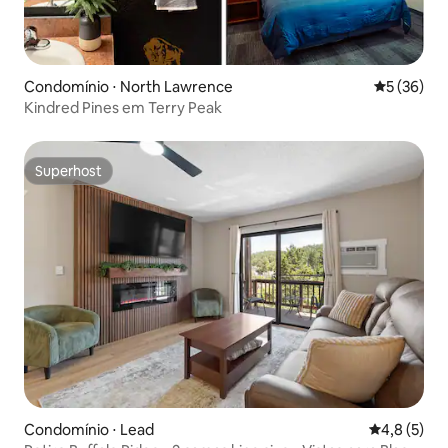
Condomínio ⋅ North Lawrence
5 de uma a
5 (36)
Kindred Pines em Terry Peak
Superhost
Superhost
Condomínio ⋅ Lead
4,8 de uma 
4,8 (5)