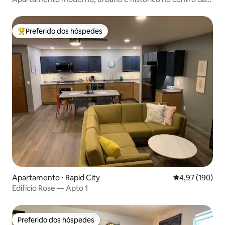
cidade
Preferido dos hóspedes
Entre os melhores preferidos dos hóspedes
Apartamento ⋅ Rapid City
4,97 de uma av
4,97 (190)
Edifício Rose — Apto 1
Preferido dos hóspedes
Preferido dos hóspedes