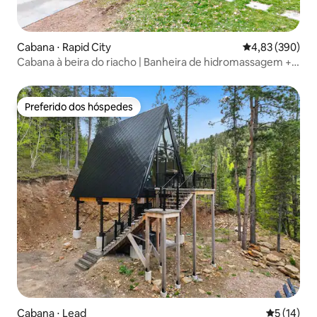
Cabana ⋅ Rapid City
4,83 de uma ava
4,83 (390)
Cabana à beira do riacho | Banheira de hidromassagem +
pesca de trutas
Preferido dos hóspedes
Preferido dos hóspedes
Cabana ⋅ Lead
5 de uma a
5 (14)