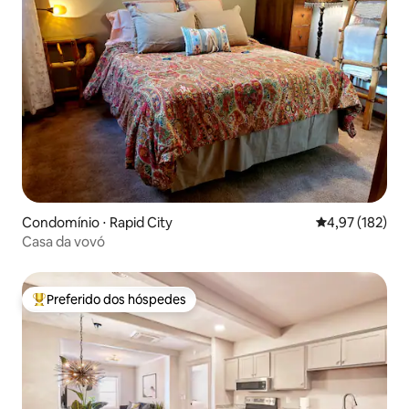
Condomínio ⋅ Rapid City
4,97 de uma av
4,97 (182)
Casa da vovó
Preferido dos hóspedes
Entre os melhores preferidos dos hóspedes