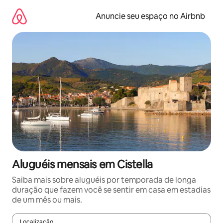
Pular
para
Anuncie seu espaço no Airbnb
o
conteúdo
Aluguéis mensais em Cistella
Saiba mais sobre aluguéis por temporada de longa
duração que fazem você se sentir em casa em estadias
de um mês ou mais.
Localização