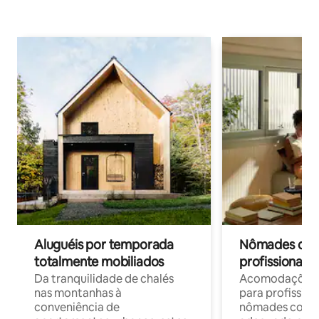
Aluguéis por temporada
Nômades digit
totalmente mobiliados
profissionais 
Da tranquilidade de chalés
Acomodações c
nas montanhas à
para profission
conveniência de
nômades com W