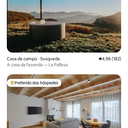
Casa de campo ⋅ Susqueda
4,96 de uma av
4,96 (182)
A casa da fazenda — La Pallissa
Preferido dos hóspedes
Entre os melhores preferidos dos hóspedes