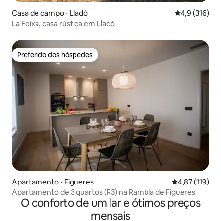
Casa de campo ⋅ Lladó
4,9 de uma av
4,9 (316)
La Feixa, casa rústica em Lladó
Preferido dos hóspedes
Preferido dos hóspedes
Apartamento ⋅ Figueres
4,87 de uma av
4,87 (119)
Apartamento de 3 quartos (R3) na Rambla de Figueres
O conforto de um lar e ótimos preços
mensais