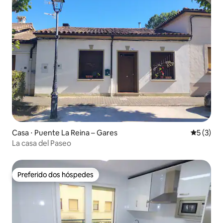
Casa ⋅ Puente La Reina – Gares
5 de uma 
5 (3)
La casa del Paseo
Preferido dos hóspedes
Preferido dos hóspedes