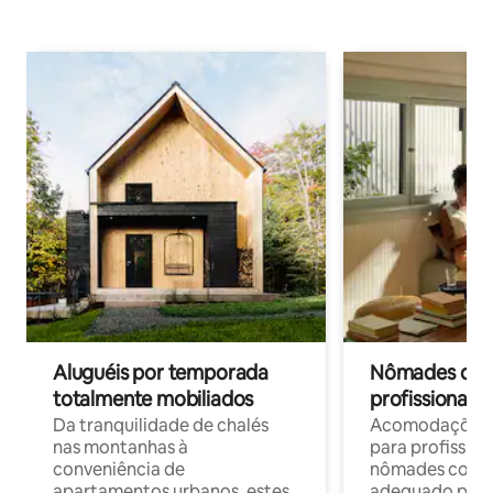
Aluguéis por temporada
Nômades digit
totalmente mobiliados
profissionais 
Da tranquilidade de chalés
Acomodações c
nas montanhas à
para profission
conveniência de
nômades com W
apartamentos urbanos, estes
adequado para 