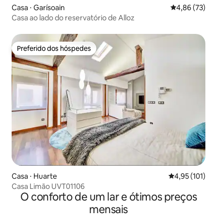
Casa ⋅ Garísoain
4,86 de uma a
4,86 (73)
Casa ao lado do reservatório de Alloz
Preferido dos hóspedes
Preferido dos hóspedes
Casa ⋅ Huarte
4,95 de uma av
4,95 (101)
Casa Limão UVT01106
O conforto de um lar e ótimos preços
mensais