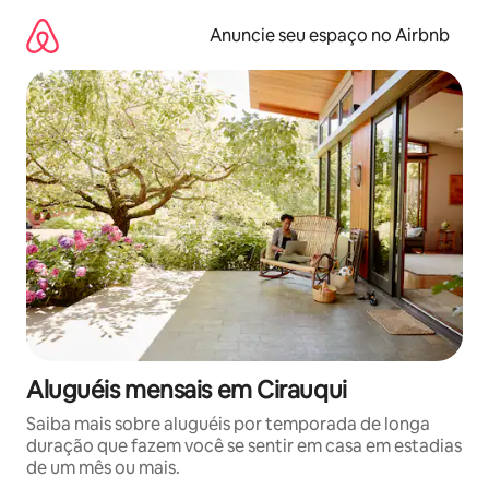
Pular
para
Anuncie seu espaço no Airbnb
o
conteúdo
Aluguéis mensais em Cirauqui
Saiba mais sobre aluguéis por temporada de longa
duração que fazem você se sentir em casa em estadias
de um mês ou mais.