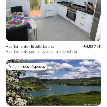
Apartamento ⋅ Estella-Lizarra
4,92 de uma av
4,92 (101)
Apartamento como novo, centro de Estella
Preferido dos hóspedes
Preferido dos hóspedes