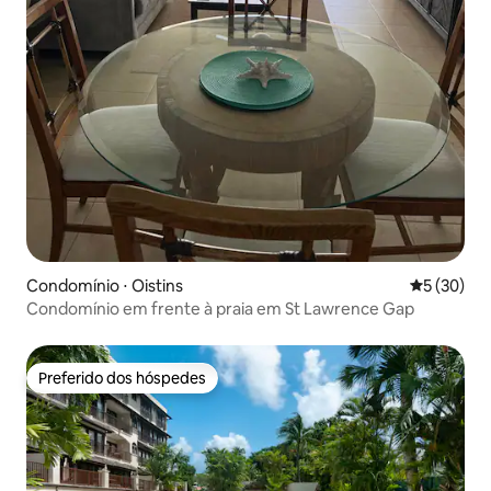
Condomínio ⋅ Oistins
5 de uma a
5 (30)
Condomínio em frente à praia em St Lawrence Gap
Preferido dos hóspedes
Preferido dos hóspedes