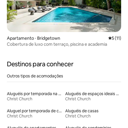
Apartamento ⋅ Bridgetown
5 de uma a
5 (11)
Cobertura de luxo com terraço, piscina e academia
Destinos para conhecer
Outros tipos de acomodações
Aluguéis por temporada na orla
Aluguéis de espaços ideais para famílias
Christ Church
Christ Church
Aluguel por temporada de casas de hóspedes
Aluguéis de casas
Christ Church
Christ Church
Aluguéis de apartamentos
Aluguéis de condomínios