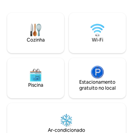
dando acesso a toda a ilha. ✓AC nos
equipada. Check-i
quartos ✓ Cozinha totalmente equipada
check-out tardio d
Jardim ✓ privado Wi-Fi ✓ rápido e
no tranquilo Harm
estação de trabalho escondida
Church, a 13 minu
Localização ✓ perfeita para viagens de
apenas 3 minutos 
negócios, visitas à embaixada e viagens
George, a 7 minuto
em família ❌ Não é permitido fumar no
10 minutos da Oisi
Cozinha
Wi-Fi
interior Certifique-se de adicionar ♥
mercados. O ponto
meu anúncio à sua Lista de Desejos para
para conhecer B
que você possa nos encontrar
morador local. Res
Estacionamento
Piscina
gratuito no local
Ar-condicionado