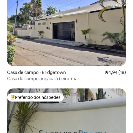
Casa de campo ⋅ Bridgetown
4,94 de uma a
4,94 (18)
Casa de campo arejada à beira-mar
Preferido dos hóspedes
Entre os melhores preferidos dos hóspedes