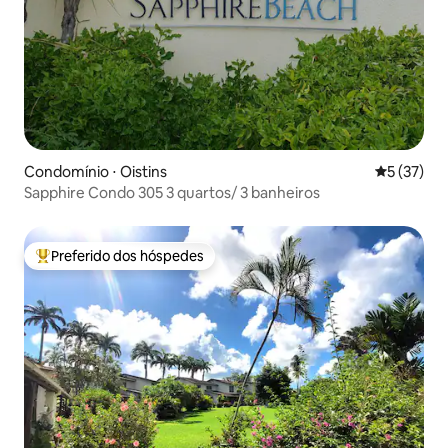
Condomínio ⋅ Oistins
5 de uma a
5 (37)
Sapphire Condo 305 3 quartos/ 3 banheiros
Preferido dos hóspedes
Entre os melhores preferidos dos hóspedes