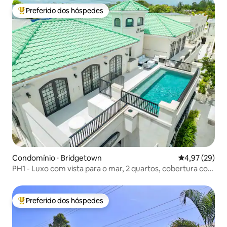
Preferido dos hóspedes
Entre os melhores preferidos dos hóspedes
Condomínio ⋅ Bridgetown
4,97 de uma a
4,97 (29)
PH1 - Luxo com vista para o mar, 2 quartos, cobertura com
piscina
Preferido dos hóspedes
Entre os melhores preferidos dos hóspedes