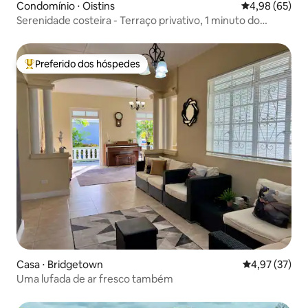
Condomínio ⋅ Oistins
4,98 de uma a
4,98 (65)
Serenidade costeira - Terraço privativo, 1 minuto do
oceano
Preferido dos hóspedes
Entre os melhores preferidos dos hóspedes
Casa ⋅ Bridgetown
4,97 de uma a
4,97 (37)
Uma lufada de ar fresco também