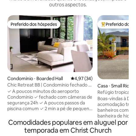
outros aspectos.
Preferido dos hóspedes
Preferido dos 
Preferido dos hóspedes
Entre os melhore
Condomínio ⋅ Boarded Hall
4,97 de uma avaliação média de
4,97 (34)
Chic Retreat BB | Condomínio fechado e
Casa ⋅ Small Ridge
iluminado com piscina + ar-condicionado
✓ A poucos minutos do aeroporto
Refúgio tropical 
Condomínio ✓ fechado com câmeras de
hidromassagem e e
Boas-vindas à De C
segurança 24h ✓ A poucos passos da
acomodação tranqu
piscina comum ✓ 2 min a pé de pequena
banheiros com ar-
mercearia, cafeteria, caixa eletrônico,
banheira de hidro
restaurante, pub, centro de
Comodidades populares em aluguel por
estacionamento gr
atendimento de urgência ✓ 7 minutos
churrasco. Desfrut
temporada em Christ Church
de carro da principal rodovia da ilha,
smart TV e uma c