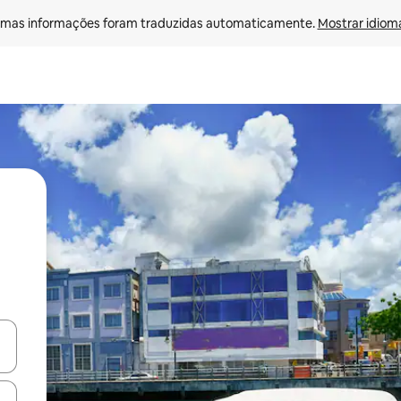
mas informações foram traduzidas automaticamente. 
Mostrar idioma
ore-os usando as seta para cima e para baixo do teclado ou tocando e