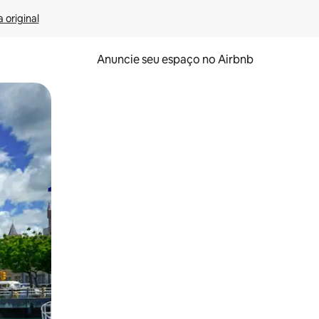
 original
Anuncie seu espaço no Airbnb
 deslizando o dedo na tela.