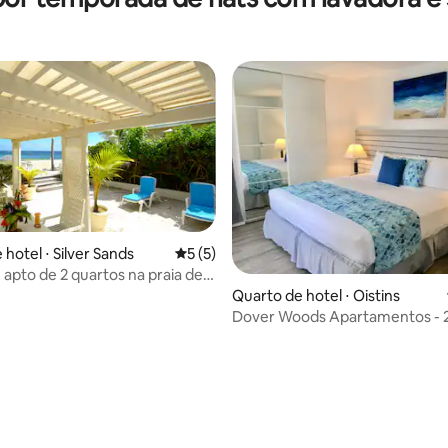
hotel ⋅ Silver Sands
5 de uma avaliação média de 5, 5 avalia
5 (5)
média de 5, 33 avaliações
 apto de 2 quartos na praia de
ds
Quarto de hotel ⋅ Oistins
Dover Woods Apartamentos - 2
modernos