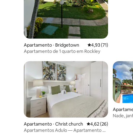
de Silver 
Apartamento ⋅ Bridgetown
4,93 de uma avaliação 
4,93 (71)
Apartamento de 1 quarto em Rockley
Apartame
Nade, jant
Worthing
Apartamento ⋅ Christ church
4,62 de uma avaliação 
4,62 (26)
Apartamentos Adulo — Apartamento de