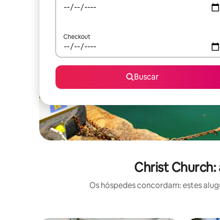
Checkout
Buscar
Christ Church:
Os hóspedes concordam: estes alugué