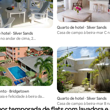
 média de 5, 4 avaliações
Quarto de hotel ⋅ Silver Sands
Casa de campo à beira-mar C n
hotel ⋅ Silver Sands
Silver Sands
 no andar de cima, 2
anheiro, bem na praia
nto ⋅ Bridgetown
aia e felicidade à beira da
Quarto de hotel ⋅ Silver Sands
2 quartos standard
Casa de campo à beira-mar B na
por temporada de flats com lavadora e
Silver Sands