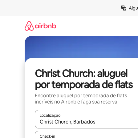
Pular
Algu
para
o
conteúdo
Christ Church: aluguel
por temporada de flats
Encontre aluguel por temporada de flats
incríveis no Airbnb e faça sua reserva
Localização
Quando os resultados estiverem disponíveis, expl
Check-in