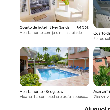
Quarto de hotel ⋅ Silver Sands
4,5 de uma avaliação
4,5 (4)
Apartamento com jardim na praia de
Quarto de 
Silver Sands
Pôr do sol
quartos/b
Apartame
Apartamento ⋅ Bridgetown
Dias de pr
Vida na ilha com piscina e praia a poucos
piscina l 
minutos de distância
Aluguel 