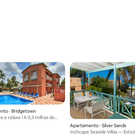
Sands
banheiros
média de 5, 71 avaliações
nto ⋅ Bridgetown
e e relaxe l A 0,3 milhas de
 Beach
Apartamento ⋅ Silver Sands
média de 5, 26 avaliações
Inchcape Seaside Villas — Estú