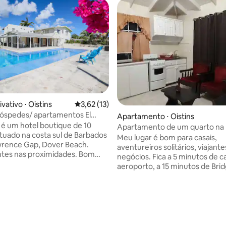
vativo ⋅ Oistins
3,62 de uma avaliação média de 5, 13 avalia
3,62 (13)
média de 5, 26 avaliações
óspedes/ apartamentos El
Apartamento ⋅ Oistins
t é um hotel boutique de 10
Apartamento de um quarto na
ituado na costa sul de Barbados
House
Meu lugar é bom para casais,
 Gap, Dover Beach.
aventureiros solitários, viajante
tes nas proximidades. Bom
negócios. Fica a 5 minutos de c
s, aventuras individuais,
aeroporto, a 15 minutos de Bri
 de negócios, famílias (com
10 minutos das embaixadas dos
 e grandes grupos. As
Reino Unido; a 5 minutos de car
es incluem: uma grande piscina
praia e de um destino turístico 
grandes áreas de estar comuns.
Perto do aeroporto, um shoppi
to tem ar condicionado
oistins fish market, Miami Beach. Fác
ores suspensos, banheiros
acesso ao transporte público, ou vo