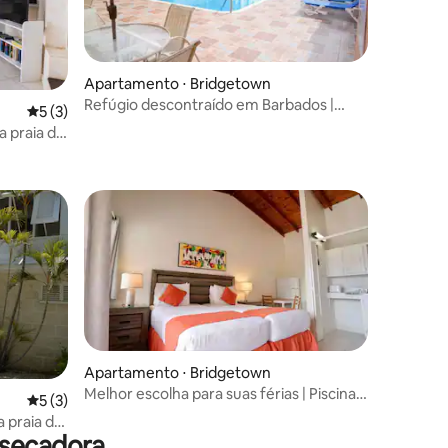
Apartamento ⋅ Bridgetown
Refúgio descontraído em Barbados |
5 de uma avaliação média de 5, 3 avaliações
5 (3)
Praia e piscina
a praia de
Apartamento ⋅ Bridgetown
Melhor escolha para suas férias | Piscina
5 de uma avaliação média de 5, 3 avaliações
5 (3)
externa
 praia de
 secadora