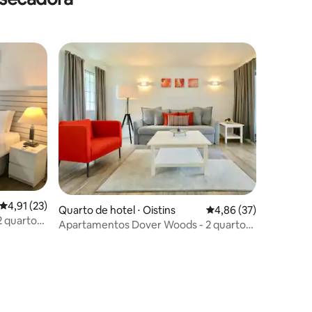
ções
4,91 de uma avaliação média de 5, 23 avaliações
4,91 (23)
Quarto de hotel ⋅ Oistins
4,86 de uma avaliação
4,86 (37)
 quartos
Apartamentos Dover Woods - 2 quartos
modernos perto de praias