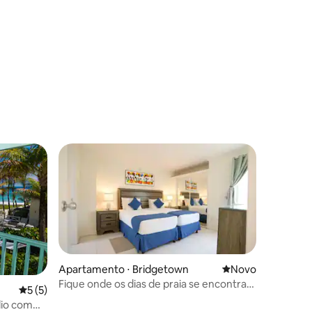
com as aventuras na ilha
Apartamento ⋅ Bridgetown
Novo lugar para fi
Novo
Fique onde os dias de praia se encontram
5 de uma avaliação média de 5, 5 avaliações
5 (5)
com as aventuras na ilha
dio com