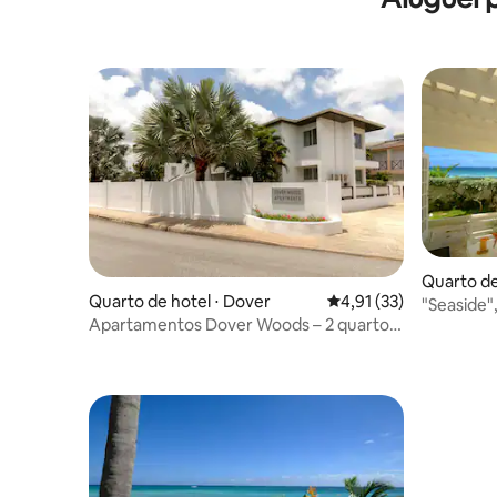
Quarto de 
Quarto de hotel ⋅ Dover
4,91 de uma avaliação 
4,91 (33)
"Seaside",
Apartamentos Dover Woods – 2 quartos
Silver San
modernos perto de 3 praias