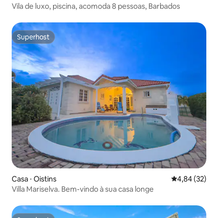
Vila de luxo, piscina, acomoda 8 pessoas, Barbados
Superhost
Superhost
Casa ⋅ Oistins
4,84 de uma a
4,84 (32)
Villa Mariselva. Bem-vindo à sua casa longe