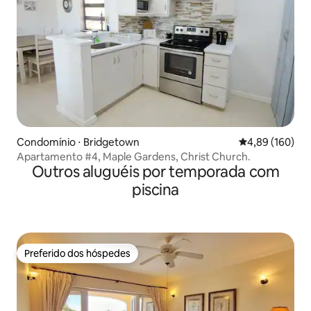
Condomínio ⋅ Bridgetown
4,89 de uma av
4,89 (160)
Apartamento #4, Maple Gardens, Christ Church.
Outros aluguéis por temporada com
piscina
Preferido dos hóspedes
Preferido dos hóspedes