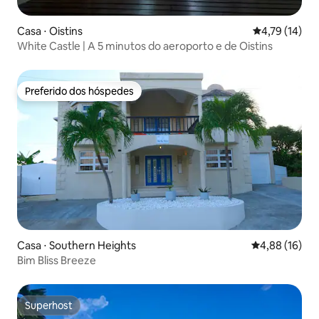
Casa ⋅ Oistins
4,79 de uma a
4,79 (14)
White Castle | A 5 minutos do aeroporto e de Oistins
Preferido dos hóspedes
Preferido dos hóspedes
Casa ⋅ Southern Heights
4,88 de uma a
4,88 (16)
Bim Bliss Breeze
Superhost
Superhost