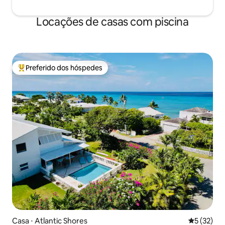
Locações de casas com piscina
Preferido dos hóspedes
Entre os melhores preferidos dos hóspedes
Casa ⋅ Atlantic Shores
5 de uma a
5 (32)