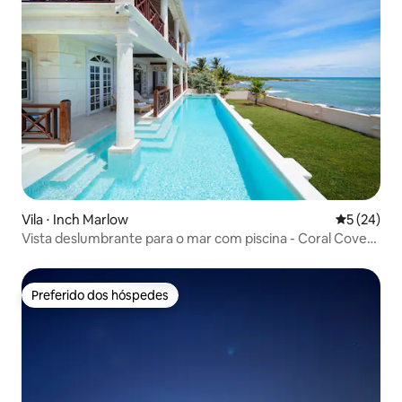
Vila ⋅ Inch Marlow
5 de uma a
5 (24)
Vista deslumbrante para o mar com piscina - Coral Cove
House
Preferido dos hóspedes
Preferido dos hóspedes