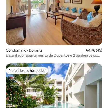
Condomínio ⋅ Durants
4,76 de uma a
4,76 (45)
Encantador apartamento de 2 quartos e 2 banheiros com
piscina
Preferido dos hóspedes
Preferido dos hóspedes