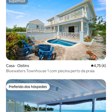
Superhost
Superhost
Casa ⋅ Oistins
4,75 de uma 
4,75 (4)
Bluewaters Townhouse 1 com piscina perto da praia
Preferido dos hóspedes
Preferido dos hóspedes