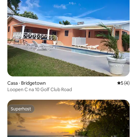
Casa ⋅ Bridgetown
5 de uma 
5 (4)
Loopen C na 10 Golf Club Road
Superhost
Superhost