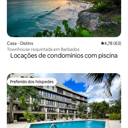
Casa ⋅ Oistins
4,78 de uma a
4,78 (63)
Townhouse requintada em Barbados
Locações de condomínios com piscina
Preferido dos hóspedes
Preferido dos hóspedes