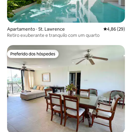
Apartamento ⋅ St. Lawrence
4,86 de uma a
4,86 (29)
Retiro exuberante e tranquilo com um quarto
Preferido dos hóspedes
Preferido dos hóspedes