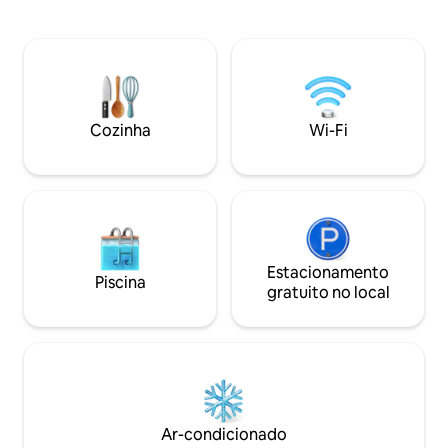
de carro da principal rodovia da ilha,
Beach, St Lawrenc
dando acesso a toda a ilha. ✓AC nos
bares, lojas, mini
quartos ✓ Cozinha totalmente equipada
clínica médica - 5 
Jardim ✓ privado Wi-Fi ✓ rápido e
transporte público
estação de trabalho escondida
condicionado na sa
Localização ✓ perfeita para viagens de
quarto - Internet de alta velocidade -
negócios, visitas à embaixada e viagens
Lavadora e secado
Cozinha
Wi-Fi
em família ❌ Não é permitido fumar no
gratuito
interior Certifique-se de adicionar ♥
meu anúncio à sua Lista de Desejos para
que você possa nos encontrar
Estacionamento
Piscina
gratuito no local
Ar-condicionado