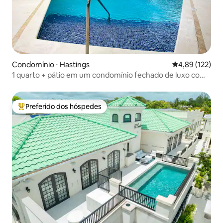
Condomínio ⋅ Hastings
4,89 de uma av
4,89 (122)
1 quarto + pátio em um condomínio fechado de luxo com
piscina
Preferido dos hóspedes
Entre os melhores preferidos dos hóspedes