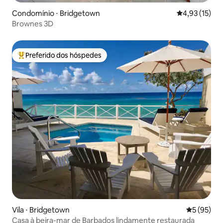
Condomínio ⋅ Bridgetown
4,93 de uma a
4,93 (15)
Brownes 3D
Preferido dos hóspedes
Entre os melhores preferidos dos hóspedes
Vila ⋅ Bridgetown
5 de uma a
5 (95)
Casa à beira-mar de Barbados lindamente restaurada