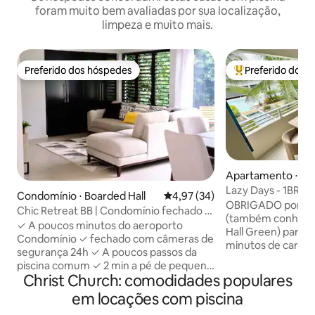
foram muito bem avaliadas por sua localização,
limpeza e muito mais.
Preferido dos hóspedes
Preferido dos 
Preferido dos hóspedes
Entre os melhore
Apartamento ⋅ Ois
Lazy Days - 1BR 
Condomínio ⋅ Boarded Hall
4,97 de uma avaliação média de
4,97 (34)
PRAIA com PISCI
OBRIGADO por con
Chic Retreat BB | Condomínio fechado e
(também conheci
iluminado com piscina + ar-condicionado
✓ A poucos minutos do aeroporto
Hall Green) para su
Condomínio ✓ fechado com câmeras de
minutos de carro 
segurança 24h ✓ A poucos passos da
minutos de carro
piscina comum ✓ 2 min a pé de pequena
- A 10 minutos de 
Christ Church: comodidades populares
mercearia, cafeteria, caixa eletrônico,
Fertilidade - Loca
restaurante, pub, centro de
em locações com piscina
fechado Harmony H
atendimento de urgência ✓ 7 minutos
Christ Church) - 