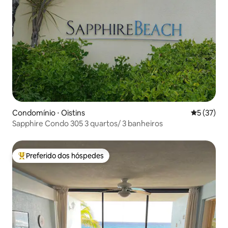
Condomínio ⋅ Oistins
5 de uma a
5 (37)
Sapphire Condo 305 3 quartos/ 3 banheiros
Preferido dos hóspedes
Entre os melhores preferidos dos hóspedes