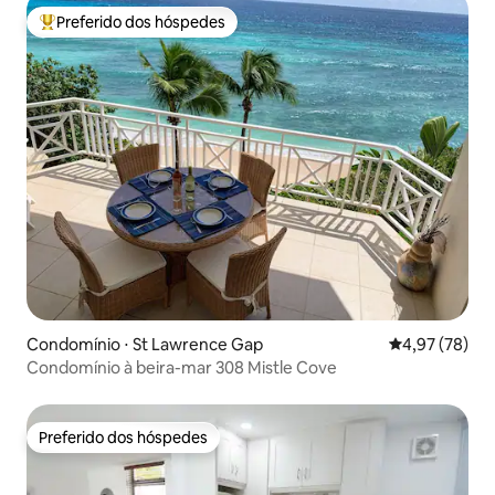
Preferido dos hóspedes
Entre os melhores preferidos dos hóspedes
Condomínio ⋅ St Lawrence Gap
4,97 de uma a
4,97 (78)
Condomínio à beira-mar 308 Mistle Cove
Preferido dos hóspedes
Preferido dos hóspedes