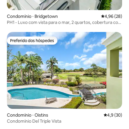
Condomínio ⋅ Bridgetown
4,96 de uma a
4,96 (28)
PH1 - Luxo com vista para o mar, 2 quartos, cobertura com
piscina
Preferido dos hóspedes
Preferido dos hóspedes
Condomínio ⋅ Oistins
4,9 de uma a
4,9 (30)
Condomínio Del Triple Vista