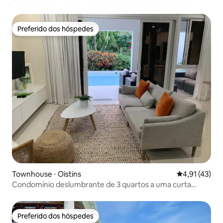
Preferido dos hóspedes
Preferido dos hóspedes
Townhouse ⋅ Oistins
4,91 de uma a
4,91 (43)
Condomínio deslumbrante de 3 quartos a uma curta
caminhada de Dover Beach e The Gap
Preferido dos hóspedes
Preferido dos hóspedes