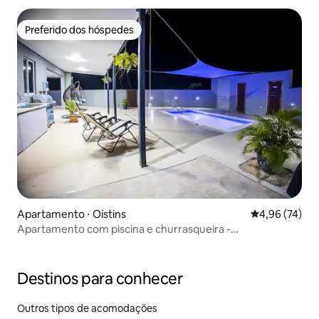
Preferido dos hóspedes
Preferido dos hóspedes
Apartamento ⋅ Oistins
4,96 de uma a
4,96 (74)
Apartamento com piscina e churrasqueira -
aconchegante, moderno e tranquilo
Destinos para conhecer
Outros tipos de acomodações