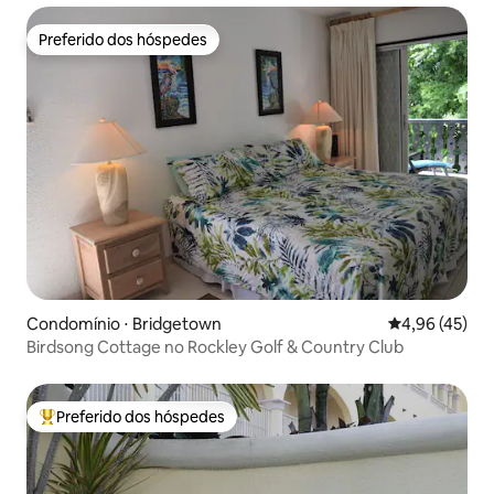
Preferido dos hóspedes
Preferido dos hóspedes
Condomínio ⋅ Bridgetown
4,96 de uma a
4,96 (45)
Birdsong Cottage no Rockley Golf & Country Club
Preferido dos hóspedes
Entre os melhores preferidos dos hóspedes