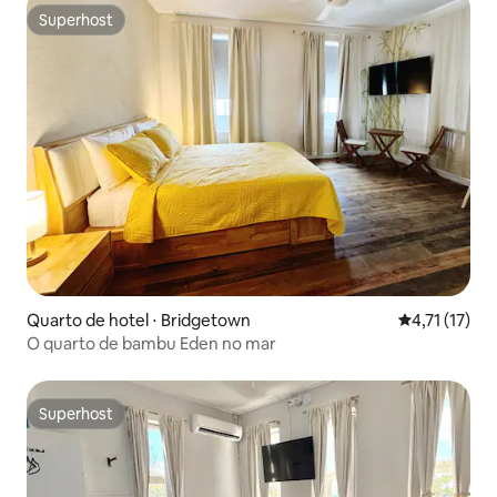
Superhost
Superhost
Quarto de hotel ⋅ Bridgetown
4,71 de uma a
4,71 (17)
O quarto de bambu Eden no mar
Superhost
Superhost