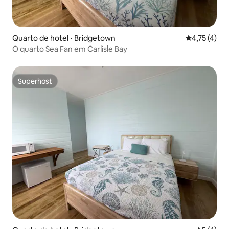
Quarto de hotel ⋅ Bridgetown
4,75 de uma 
4,75 (4)
O quarto Sea Fan em Carlisle Bay
Superhost
Superhost