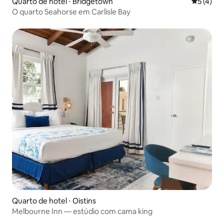
Quarto de hotel ⋅ Bridgetown
5 de uma 
5 (4)
O quarto Seahorse em Carlisle Bay
Quarto de hotel ⋅ Oistins
Melbourne Inn — estúdio com cama king