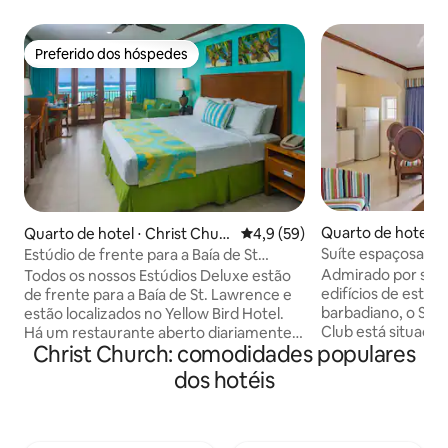
Preferido dos hóspedes
Preferido dos hóspedes
Quarto de hotel ⋅ 
Quarto de hotel ⋅ Christ Churc
4,9 de uma avaliação média de
4,9 (59)
h
Suíte espaçosa em
Estúdio de frente para a Baía de St
Dover Beach
Lawrence
Admirado por sua 
Todos os nossos Estúdios Deluxe estão
edifícios de estilo
de frente para a Baía de St. Lawrence e
barbadiano, o Sou
estão localizados no Yellow Bird Hotel.
Club está situado em jardins
Há um restaurante aberto diariamente
Christ Church: comodidades populares
exuberantes que 
para café da manhã, almoço e jantar, bar
de 1000 pés de fre
e piscina na propriedade. Os Estúdios
dos hotéis
instalações inclue
Deluxe vêm com o seguinte: • 450 pés
restaurante e bar 
quadrados de espaço de estar • Wi-Fi
de tênis, minigolf
gratuito e TV LED de 42" • Ar
no local, centro de negóc
condicionado e cofre no quarto • Uma