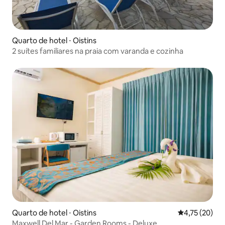
Quarto de hotel ⋅ Oistins
2 suítes familiares na praia com varanda e cozinha
Quarto de hotel ⋅ Oistins
4,75 de uma a
4,75 (20)
Maxwell Del Mar - Garden Rooms - Deluxe