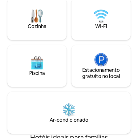
observe que a ac
cama king e um sofá-cama duplo •
quarto/ refeições
Banheiro privativo com chuveiro e
incluídas. Por favor, observe que os
produtos de higiene pessoal • Varanda
layouts de interio
privada com vista para a baía e nossa
Cozinha
Wi-Fi
variar devido à loc
piscina • Kitchenette com frigorífico,
propriedade.
fogão/forno, micro-ondas, torradeira,
cafeteira • Chá e café gratuitos • Obras
de arte originais de um artista de
Barbados local • Serviço diário de
camareira Cada Estúdio Deluxe
acomoda até 3 adultos ou 2 adultos mais
2 crianças de 9 anos ou menos. Todos os
Estacionamento
Piscina
hóspedes recebem uma bebida de
gratuito no local
boas-vindas gratuita e um presente no
check-in, bem como um check-in
antecipado gratuito, sujeito à
disponibilidade.
Ar-condicionado
Hotéis ideais para famílias