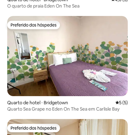
O quarto de praia Eden On The Sea
Preferido dos hóspedes
Preferido dos hóspedes
Quarto de hotel ⋅ Bridgetown
5 de uma 
5 (5)
Quarto Sea Grape no Eden On The Sea em Carlisle Bay
Preferido dos hóspedes
Preferido dos hóspedes