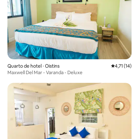
Quarto de hotel ⋅ Oistins
4,71 de uma a
4,71 (14)
Maxwell Del Mar - Varanda - Deluxe