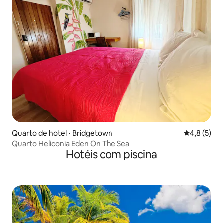
Quarto de hotel ⋅ Bridgetown
4,8 de uma 
4,8 (5)
Quarto Heliconia Eden On The Sea
Hotéis com piscina