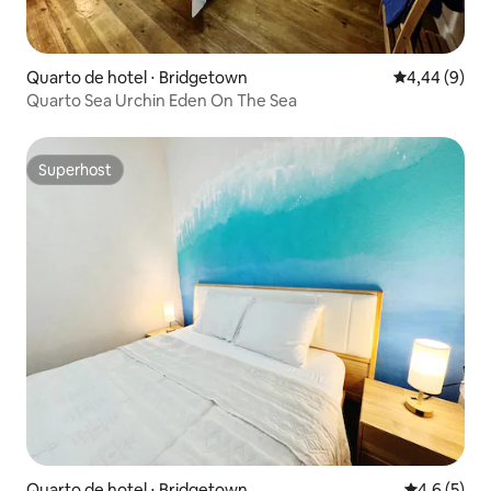
Quarto de hotel ⋅ Bridgetown
4,44 de uma 
4,44 (9)
Quarto Sea Urchin Eden On The Sea
Superhost
Superhost
Quarto de hotel ⋅ Bridgetown
4,6 de uma 
4,6 (5)