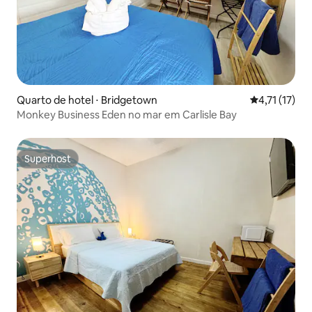
Quarto de hotel ⋅ Bridgetown
4,71 de uma a
4,71 (17)
Monkey Business Eden no mar em Carlisle Bay
Superhost
Superhost