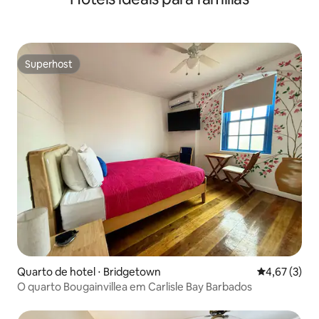
Superhost
Superhost
Quarto de hotel ⋅ Bridgetown
4,67 de uma 
4,67 (3)
O quarto Bougainvillea em Carlisle Bay Barbados