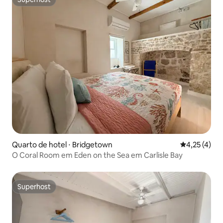
Superhost
Quarto de hotel ⋅ Bridgetown
4,25 de uma 
4,25 (4)
O Coral Room em Eden on the Sea em Carlisle Bay
Superhost
Superhost