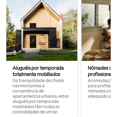
Aluguéis por temporada
Nômades digit
totalmente mobiliados
profissionais 
Da tranquilidade de chalés
Acomodações c
nas montanhas à
para profission
conveniência de
nômades com W
apartamentos urbanos, estes
adequado para 
aluguéis por temporada
mobiliados têm todas as
comodidades de um lar.