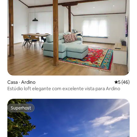
Casa ⋅ Ardino
5 de uma a
5 (46)
Estúdio loft elegante com excelente vista para Ardino
Superhost
Superhost