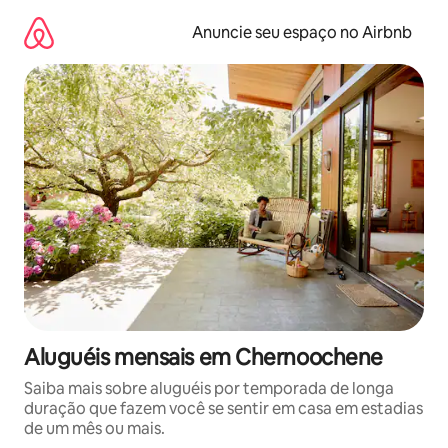
Pular
para
Anuncie seu espaço no Airbnb
o
conteúdo
Aluguéis mensais em Chernoochene
Saiba mais sobre aluguéis por temporada de longa
duração que fazem você se sentir em casa em estadias
de um mês ou mais.