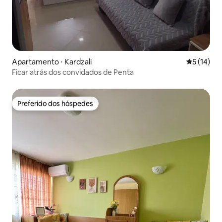
Apartamento ⋅ Kardzali
5 de uma a
5 (14)
Ficar atrás dos convidados de Penta
Preferido dos hóspedes
Preferido dos hóspedes