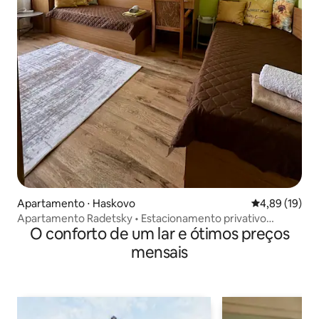
Apartamento ⋅ Haskovo
4,89 de uma a
4,89 (19)
Apartamento Radetsky • Estacionamento privativo
O conforto de um lar e ótimos preços
GRATUITO
mensais