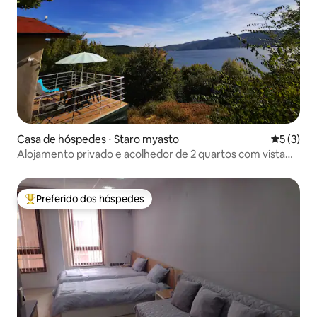
Casa de hóspedes ⋅ Staro myasto
5 de uma 
5 (3)
Alojamento privado e acolhedor de 2 quartos com vista
para o lago!
Preferido dos hóspedes
Entre os melhores preferidos dos hóspedes