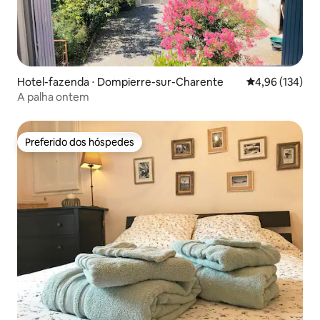
Hotel-fazenda ⋅ Dompierre-sur-Charente
4,96 de uma av
4,96 (134)
A palha ontem
Preferido dos hóspedes
Preferido dos hóspedes