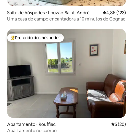
Suíte de hóspedes ⋅ Louzac-Saint-André
4,86 de uma av
4,86 (123)
Uma casa de campo encantadora a 10 minutos de Cognac
Preferido dos hóspedes
Entre os melhores preferidos dos hóspedes
Apartamento ⋅ Rouffiac
5 de uma a
5 (20)
Apartamento no campo