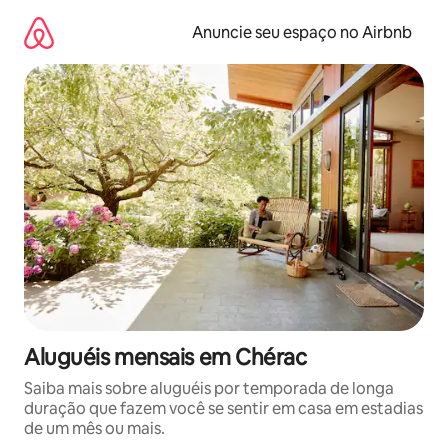
Pular
para
Anuncie seu espaço no Airbnb
o
conteúdo
Aluguéis mensais em Chérac
Saiba mais sobre aluguéis por temporada de longa
duração que fazem você se sentir em casa em estadias
de um mês ou mais.