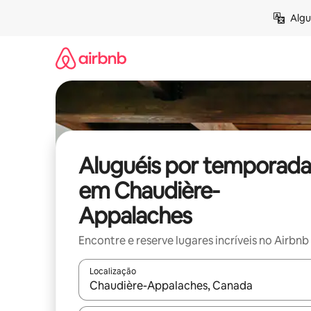
Pular
Algu
para
o
conteúdo
Aluguéis por temporada
em Chaudière-
Appalaches
Encontre e reserve lugares incríveis no Airbnb
Localização
Quando os resultados estiverem disponíveis, expl