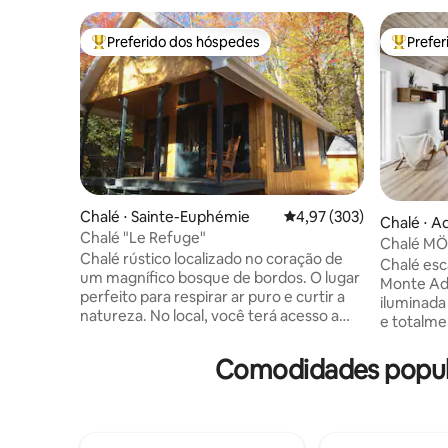
Preferido dos hóspedes
Prefe
Entre os melhores preferidos dos hóspedes
Entre os
Chalé ⋅ Sainte-Euphémie
4,97 de uma avaliação m
4,97 (303)
Chalé ⋅ A
Chalé "Le Refuge"
Chalé MÖK
Chalé rústico localizado no coração de
Bike-Spa
Chalé esc
um magnífico bosque de bordos. O lugar
Monte Ads
perfeito para respirar ar puro e curtir a
iluminada
natureza. No local, você terá acesso a
e totalme
uma estrada de cascalho de 1,6 km,
acolhedor
perfeita para caminhadas, ciclismo e
com banh
Comodidades popul
raquetes de neve. No inverno, um
de vidro.
escorregador também está acessível.
estações,
Além disso, você encontrará nas
privativa
proximidades o Massif du Sud, o
alpinas, r