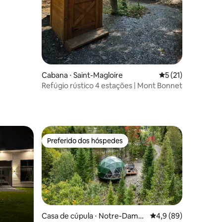
Cabana ⋅ Saint-Magloire
5 de uma avaliação
5 (21)
Refúgio rústico 4 estações | Mont Bonnet
Preferido dos hóspedes
os hóspedes
Preferido dos hóspedes
Casa de cúpula ⋅ Notre-Dame-
4,9 de uma avaliação
4,9 (89)