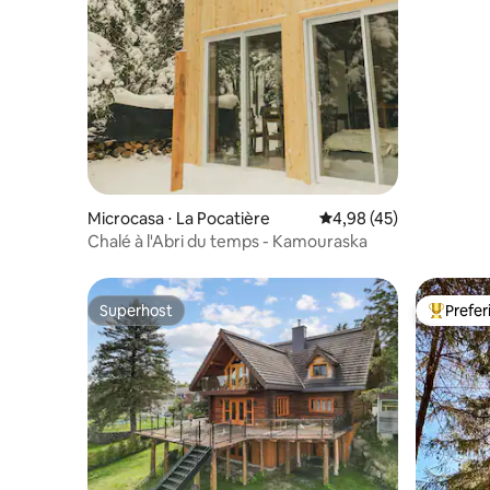
Microcasa ⋅ La Pocatière
4,98 de uma avaliação 
4,98 (45)
Chalé à l'Abri du temps - Kamouraska
Superhost
Prefe
Superhost
Entre os