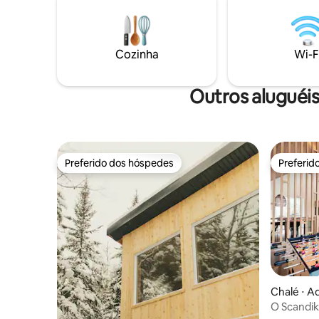
Appalaches Lodge-Spa, o Parque
mountain 
Regional das Appalaches (cachoeira das
proximida
lontras a 5 km), trilhas federais de
relaxar e c
mountain bike e snowmobile, uma
estação, 
Cozinha
Wi-F
ciclovia, etc.
Outros aluguéi
Preferido dos hóspedes
Preferid
Preferido dos hóspedes
Preferid
Chalé ⋅ A
O Scandik