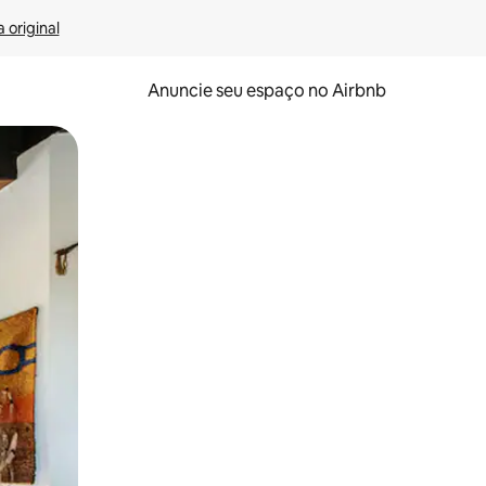
 original
Anuncie seu espaço no Airbnb
 deslizando o dedo na tela.