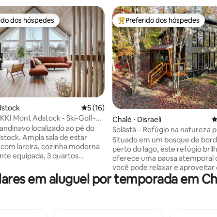
rido dos hóspedes
Preferido dos hóspedes
 melhores preferidos dos hóspedes
Entre os melhores preferidos d
édia de 5, 303 avaliações
dstock
5 de uma avaliação média de 5, 16 avalia
5 (16)
KI Mont Adstock - Ski-Golf-
Chalé ⋅ Disraeli
4
andinavo localizado ao pé do
Solästä – Refúgio na natureza
tock. Ampla sala de estar
3ª noite com 50% de desconto
Situado em um bosque de bord
 com lareira, cozinha moderna
perto do lago, este refúgio bril
nte equipada, 3 quartos
oferece uma pausa atemporal
es e banheiro em estilo spa
você pode relaxar e aproveitar
eira independente e chuveiro
ares em aluguel por temporada em Ch
momento presente. Solästä – d
 Banheira de hidromassagem 4
"brilhante" – é um lugar intimis
 terraço grande e floresta
natureza, a luz e o conforto se
. Esqui, snowboard, caminhadas
encontram. Ele convida à calma
aquetes de neve, golfe,
oferece uma experiência única