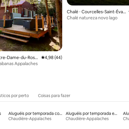
 média de 5, 6 avaliações
Chalé ⋅ Courcelles-Saint-Évari
ste
Chalé natureza novo lago
otre-Dame-du-Rosai
4,98 de uma avaliação média de 5, 44 avalia
4,98 (44)
Cabanas Appalaches
sticos por perto
Coisas para fazer
s
Aluguéis por temporada com sauna
Aluguéis por temporada em albergue
Chaudière-Appalaches
Chaudière-Appalaches
Ch