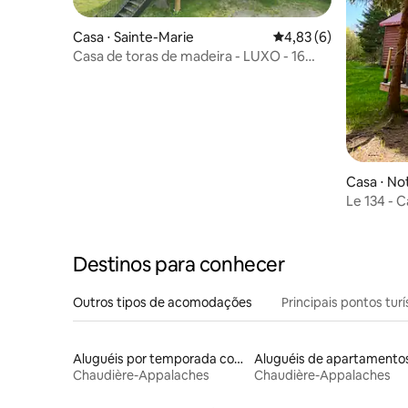
Casa ⋅ Sainte-Marie
4,83 de uma avaliação
4,83 (6)
Casa de toras de madeira - LUXO - 16
pessoas - IOGA
Casa ⋅ N
re
Le 134 - 
Destinos para conhecer
Outros tipos de acomodações
Principais pontos turí
Aluguéis por temporada com suítes privativas
Aluguéis de apartamento
Chaudière-Appalaches
Chaudière-Appalaches