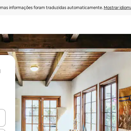
mas informações foram traduzidas automaticamente. 
Mostrar idioma
ore-os usando as seta para cima e para baixo do teclado ou tocando e