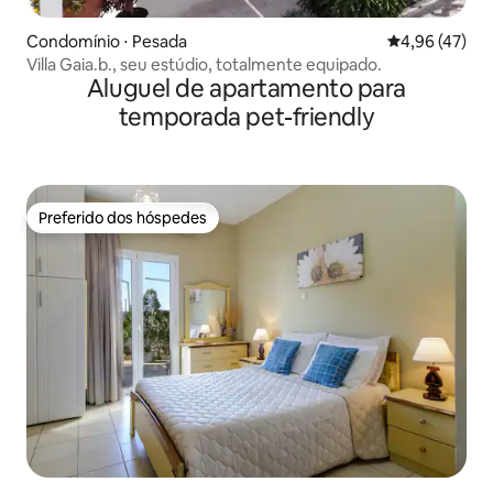
Condomínio ⋅ Pesada
4,96 de uma a
4,96 (47)
Villa Gaia.b., seu estúdio, totalmente equipado.
Aluguel de apartamento para
temporada pet-friendly
Preferido dos hóspedes
Preferido dos hóspedes