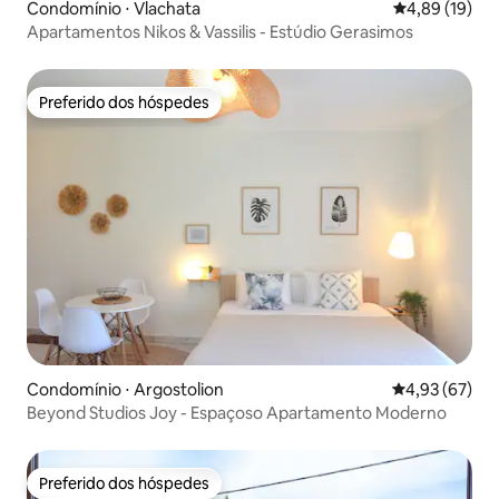
Condomínio ⋅ Vlachata
4,89 de uma a
4,89 (19)
Apartamentos Nikos & Vassilis - Estúdio Gerasimos
Preferido dos hóspedes
Preferido dos hóspedes
Condomínio ⋅ Argostolion
4,93 de uma a
4,93 (67)
Beyond Studios Joy - Espaçoso Apartamento Moderno
Preferido dos hóspedes
Preferido dos hóspedes