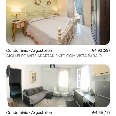
Condomínio ⋅ Argostolion
4,93 de uma a
4,93 (29)
AIGLI ELEGANTE APARTAMENTO COM VISTA PARA O
MAR EM ARGOSTOLI
Condomínio ⋅ Argostolion
4,65 de uma a
4,65 (17)