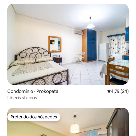
Condomínio ⋅ Prokopata
4,79 de uma a
4,79 (24)
Liberis studios
Preferido dos hóspedes
Preferido dos hóspedes