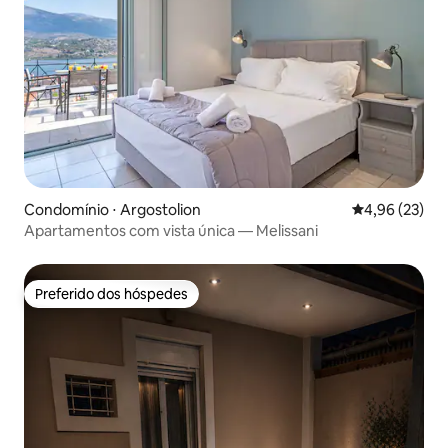
Condomínio ⋅ Argostolion
4,96 de uma a
4,96 (23)
Apartamentos com vista única — Melissani
Preferido dos hóspedes
Preferido dos hóspedes