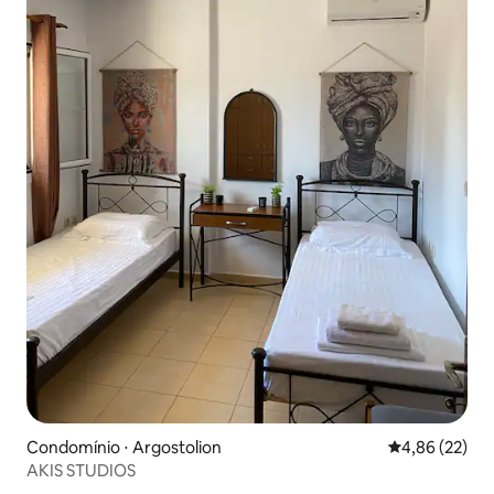
Condomínio ⋅ Argostolion
4,86 de uma a
4,86 (22)
AΚΙS STUDIOS