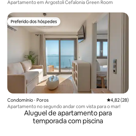
Apartamento em Argostoli Cefalonia Green Room
Preferido dos hóspedes
Preferido dos hóspedes
Condomínio ⋅ Poros
4,82 de uma a
4,82 (28)
Apartamento no segundo andar com vista para o mar!
Aluguel de apartamento para
temporada com piscina