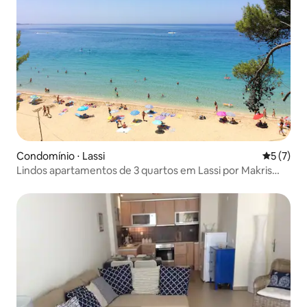
Condomínio ⋅ Lassi
5 de uma 
5 (7)
Lindos apartamentos de 3 quartos em Lassi por Makris
Gyalos