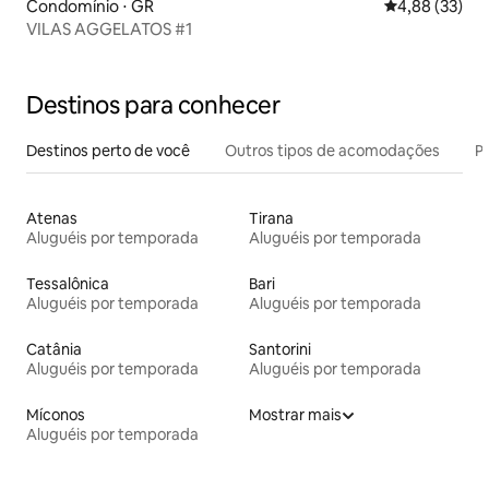
Condomínio ⋅ GR
4,88 de uma a
4,88 (33)
VILAS AGGELATOS #1
Destinos para conhecer
Destinos perto de você
Outros tipos de acomodações
Pr
Atenas
Tirana
Aluguéis por temporada
Aluguéis por temporada
Tessalônica
Bari
Aluguéis por temporada
Aluguéis por temporada
Catânia
Santorini
Aluguéis por temporada
Aluguéis por temporada
Míconos
Mostrar mais
Aluguéis por temporada