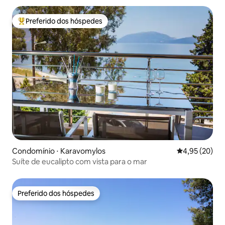
Preferido dos hóspedes
Entre os melhores preferidos dos hóspedes
Condomínio ⋅ Karavomylos
4,95 de uma a
4,95 (20)
Suíte de eucalipto com vista para o mar
Preferido dos hóspedes
Preferido dos hóspedes