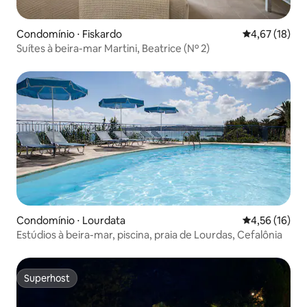
Condomínio ⋅ Fiskardo
4,67 de uma a
4,67 (18)
Suítes à beira-mar Martini, Beatrice (Nº 2)
Condomínio ⋅ Lourdata
4,56 de uma a
4,56 (16)
Estúdios à beira-mar, piscina, praia de Lourdas, Cefalônia
Superhost
Superhost