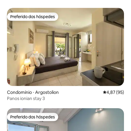
Preferido dos hóspedes
Preferido dos hóspedes
Condomínio ⋅ Argostolion
4,87 de uma a
4,87 (95)
Panos ionian stay 3
Preferido dos hóspedes
Preferido dos hóspedes