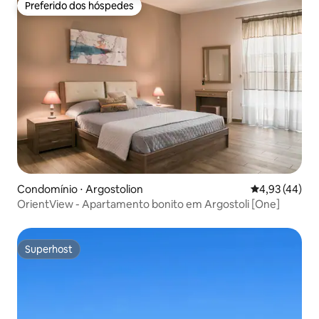
Preferido dos hóspedes
Preferido dos hóspedes
Condomínio ⋅ Argostolion
4,93 de uma a
4,93 (44)
OrientView - Apartamento bonito em Argostoli [One]
Superhost
Superhost