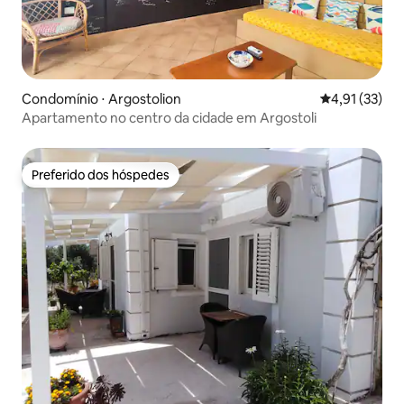
Condomínio ⋅ Argostolion
4,91 de uma a
4,91 (33)
Apartamento no centro da cidade em Argostoli
Preferido dos hóspedes
Preferido dos hóspedes