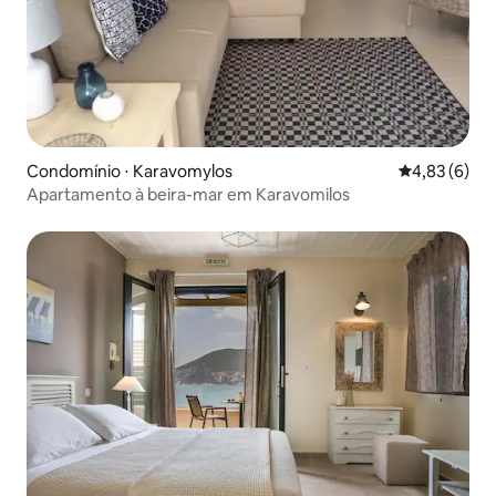
Condomínio ⋅ Karavomylos
4,83 de uma 
4,83 (6)
Apartamento à beira-mar em Karavomilos