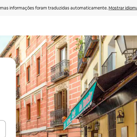
mas informações foram traduzidas automaticamente. 
Mostrar idioma
ore-os usando as seta para cima e para baixo do teclado ou tocando e