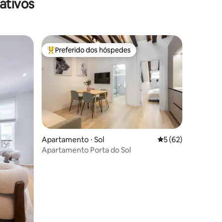
ativos
Preferido dos hóspedes
Entre os melhores preferidos dos hóspedes
Apartamento ⋅ Sol
5 de uma avaliação
5 (62)
Apartamento Porta do Sol