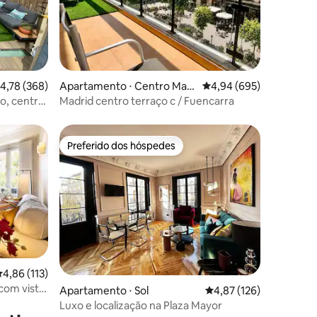
ções
,78 de uma avaliação média de 5, 368 avaliações
4,78 (368)
Apartamento ⋅ Centro Mad
4,94 de uma avaliação m
4,94 (695)
rid
o, central
Madrid centro terraço c / Fuencarra
Preferido dos hóspedes
Preferido dos hóspedes
ções
,86 de uma avaliação média de 5, 113 avaliações
4,86 (113)
com vista
Apartamento ⋅ Sol
4,87 de uma avaliação 
4,87 (126)
Luxo e localização na Plaza Mayor