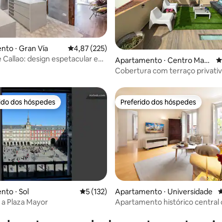
édia de 5, 155 avaliações
to ⋅ Gran Vía
4,87 de uma avaliação média de 5, 225 avalia
4,87 (225)
e Callao: design espetacular e
Apartamento ⋅ Centro Madr
4
id
Cobertura com terraço privativ
e tranquila
rido dos hóspedes
Preferido dos hóspedes
 melhores preferidos dos hóspedes
Preferido dos hóspedes
 média de 5, 11 avaliações
to ⋅ Sol
5 de uma avaliação média de 5, 132 avalia
5 (132)
Apartamento ⋅ Universidade
4
a a Plaza Mayor
Apartamento histórico central 
para a praça