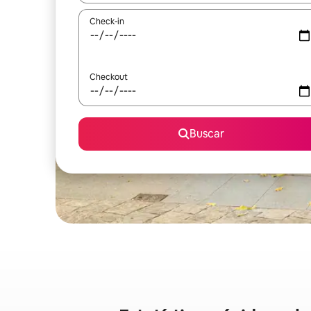
Check-in
Checkout
Buscar