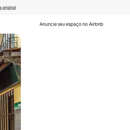
 original
Anuncie seu espaço no Airbnb
 deslizando o dedo na tela.