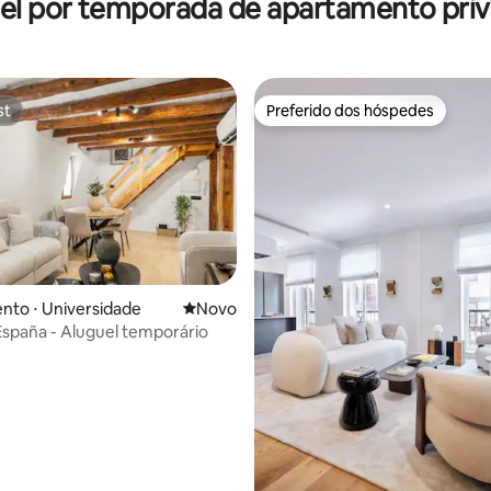
el por temporada de apartamento priv
st
Preferido dos hóspedes
st
Preferido dos hóspedes
média de 5, 59 avaliações
nto ⋅ Universidade
Novo lugar para ficar
Novo
España - Aluguel temporário