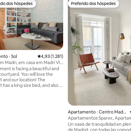
rido dos hóspedes
Preferido dos hóspedes
 melhores preferidos dos hóspedes
Preferido dos hóspedes
to ⋅ Sol
4,93 de uma avaliação média de 5, 1.281 avalia
4,93 (1.281)
m Madri, em casa em Madri VI,
édia de 5, 539 avaliações
ment is facing a beautiful and
ourtyard. You will love the
and our location! The
 has a king size bed, and also a
bed. I have had many
d most of them, when they
 that it looks just like the
 We have modern appliances
Apartamento ⋅ Centro Madri
stovetop, microwave, A/C, TV,
d
Apartamentos Sparex, Aparta
tor), fast Wi-Fi, and everything
com cama de...
Un oasis de tranquilidad en ple
may need for a comfortable
de Madrid, con todas las como