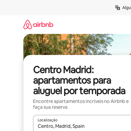
Pular
Algu
para
o
conteúdo
Centro Madrid:
apartamentos para
aluguel por temporada
Encontre apartamentos incríveis no Airbnb e
faça sua reserva
Localização
Quando os resultados estiverem disponíveis, expl