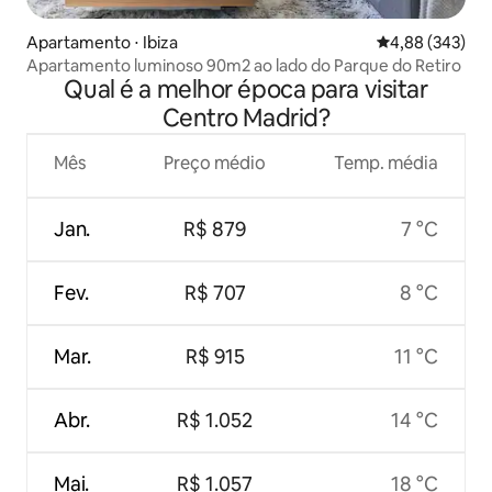
Apartamento ⋅ Ibiza
4,88 de uma ava
4,88 (343)
Apartamento luminoso 90m2 ao lado do Parque do Retiro
Qual é a melhor época para visitar
Centro Madrid?
Mês
Preço médio
Temp. média
Jan.
R$ 879
7 °C
Fev.
R$ 707
8 °C
Mar.
R$ 915
11 °C
Abr.
R$ 1.052
14 °C
Mai.
R$ 1.057
18 °C