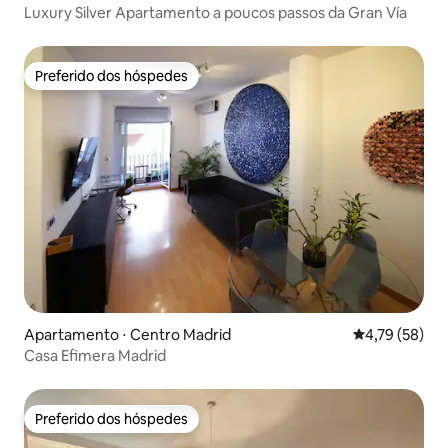
Luxury Silver Apartamento a poucos passos da Gran Vía
Preferido dos hóspedes
Preferido dos hóspedes
Apartamento ⋅ Centro Madrid
4,79 de uma a
4,79 (58)
Casa Efimera Madrid
Preferido dos hóspedes
Preferido dos hóspedes