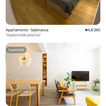
Apartamento ⋅ Salamanca
4,8 de uma a
4,8 (89)
"Apaixonado pela lua"
Superhost
Superhost