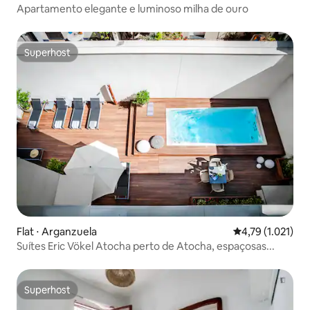
Apartamento elegante e luminoso milha de ouro
Superhost
Superhost
Flat ⋅ Arganzuela
4,79 de uma aval
4,79 (1.021)
Suítes Eric Vökel Atocha perto de Atocha, espaçosas...
Superhost
Superhost