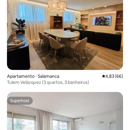
Apartamento ⋅ Salamanca
4,83 de uma a
4,83 (66)
Tulem Velázquez (3 quartos, 3 banheiros)
Superhost
Superhost