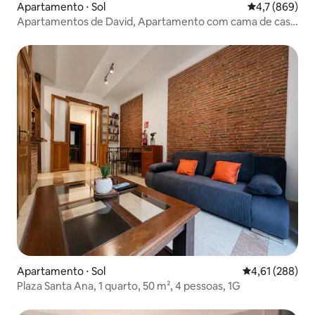
Apartamento ⋅ Sol
4,7 de uma av
4,7 (869)
Apartamentos de David, Apartamento com cama de casal
b
Apartamento ⋅ Sol
4,61 de uma av
4,61 (288)
Plaza Santa Ana, 1 quarto, 50 m², 4 pessoas, 1G