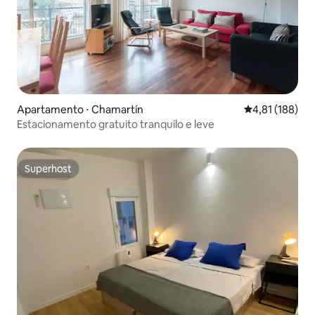
Apartamento ⋅ Chamartín
4,81 de uma av
4,81 (188)
Estacionamento gratuito tranquilo e leve
Superhost
Superhost