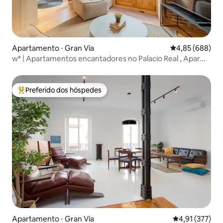
Apartamento ⋅ Gran Vía
4,85 de uma ava
4,85 (688)
w* | Apartamentos encantadores no Palacio Real , Apar...
Preferido dos hóspedes
Entre os melhores preferidos dos hóspedes
Apartamento ⋅ Gran Vía
4,91 de uma av
4,91 (377)