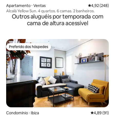
Apartamento ⋅ Ventas
4,92 de uma ava
4,92 (248)
Alcalá Yellow Sun. 4 quartos. 6 camas. 2 banheiros.
Outros aluguéis por temporada com
cama de altura acessível
Preferido dos hóspedes
Preferido dos hóspedes
Condomínio ⋅ Ibiza
4,89 de uma a
4,89 (91)