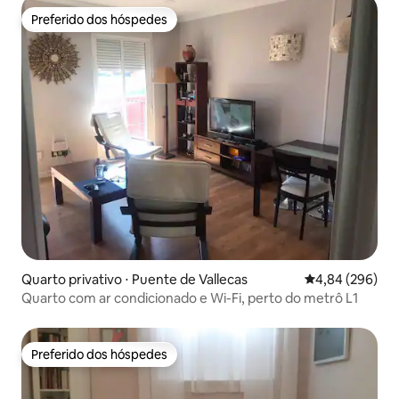
Preferido dos hóspedes
Preferido dos hóspedes
Quarto privativo ⋅ Puente de Vallecas
4,84 de uma ava
4,84 (296)
Quarto com ar condicionado e Wi-Fi, perto do metrô L1
Preferido dos hóspedes
Preferido dos hóspedes