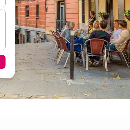
ore-os usando as seta para cima e para baixo do teclado ou tocando e