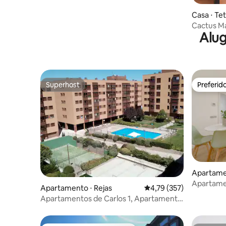
—only better.
Casa ⋅ Te
Cactus M
Alug
Superhost
Preferid
Superhost
Preferid
Apartamen
Apartame
Apartamento ⋅ Rejas
4,79 de uma avaliação m
4,79 (357)
garagem a
Apartamentos de Carlos 1, Apartamento
com 2 camas.