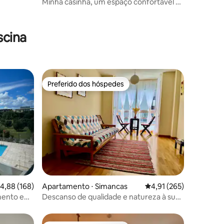
Minha casinha, um espaço confortável e
acolhedor.
ções
scina
Preferido dos hóspedes
Preferido dos hóspedes
ções
,88 de uma avaliação média de 5, 168 avaliações
4,88 (168)
Apartamento ⋅ Simancas
4,91 de uma avaliação 
4,91 (265)
mento e
Descanso de qualidade e natureza à sua
porta