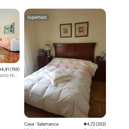
Superhost
Superhost
,91 de uma avaliação média de 5, 159 avaliações
4,91 (159)
orto 14
Casa ⋅ Salamanca
4,72 de uma avaliação 
4,72 (202)