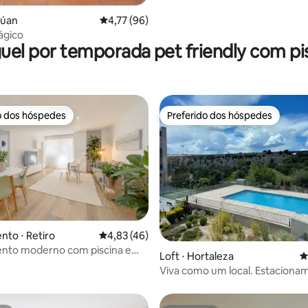
túan
4,77 de uma avaliação média de 5, 96 avalia
4,77 (96)
ágico
uel por temporada pet friendly com pi
o dos hóspedes
Preferido dos hóspedes
o dos hóspedes
Preferido dos hóspedes
to ⋅ Retiro
4,83 de uma avaliação média de 5, 46 avalia
4,83 (46)
nto moderno com piscina e
édia de 5, 357 avaliações
Loft ⋅ Hortaleza
4
o lado do Retiro
Viva como um local. Estaciona
Piscina