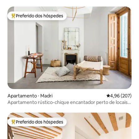
Preferido dos hóspedes
Entre os melhores preferidos dos hóspedes
Apartamento ⋅ Madri
4,96 de uma ava
4,96 (207)
Apartamento rústico-chique encantador perto de locais
históricos
Preferido dos hóspedes
Entre os melhores preferidos dos hóspedes