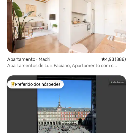
Apartamento ⋅ Madri
4,93 de uma ava
4,93 (886)
Apartamentos de Luiz Fabiano, Apartamento com c...
Preferido dos hóspedes
Entre os melhores preferidos dos hóspedes