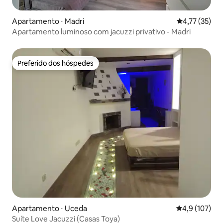
Apartamento ⋅ Madri
4,77 de uma a
4,77 (35)
Apartamento luminoso com jacuzzi privativo - Madri
Preferido dos hóspedes
Preferido dos hóspedes
Apartamento ⋅ Uceda
4,9 de uma av
4,9 (107)
Suíte Love Jacuzzi (Casas Toya)