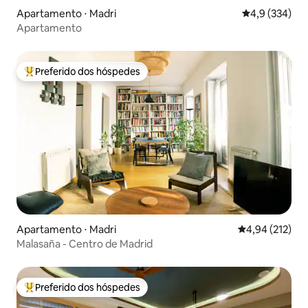
Apartamento ⋅ Madri
4,9 de uma av
4,9 (334)
Apartamento
Preferido dos hóspedes
Entre os melhores preferidos dos hóspedes
Apartamento ⋅ Madri
4,94 de uma av
4,94 (212)
Malasaña - Centro de Madrid
Preferido dos hóspedes
Entre os melhores preferidos dos hóspedes