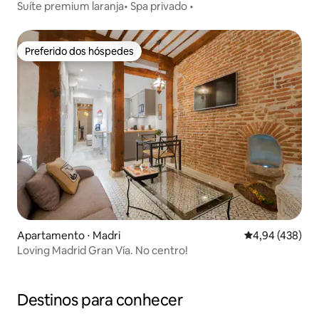
Suíte premium laranja• Spa privado •
Preferido dos hóspedes
Preferido dos hóspedes
Apartamento ⋅ Madri
4,94 de uma av
4,94 (438)
Loving Madrid Gran Vía. No centro!
Destinos para conhecer