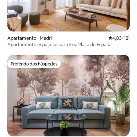
Apartamento ⋅ Madri
4,83 de uma a
4,83 (12)
Apartamento espaçoso para 2 na Plaza de España
Preferido dos hóspedes
Preferido dos hóspedes