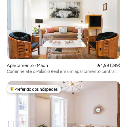
Apartamento ⋅ Madri
4,99 de uma ava
4,99 (299)
Caminhe até o Palácio Real em um apartamento central
encantador
Preferido dos hóspedes
Entre os melhores preferidos dos hóspedes