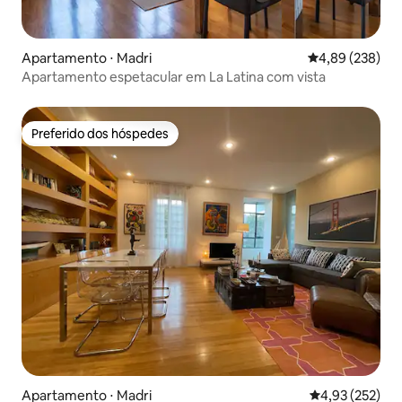
Apartamento ⋅ Madri
4,89 de uma ava
4,89 (238)
Apartamento espetacular em La Latina com vista
Preferido dos hóspedes
Preferido dos hóspedes
Apartamento ⋅ Madri
4,93 de uma av
4,93 (252)