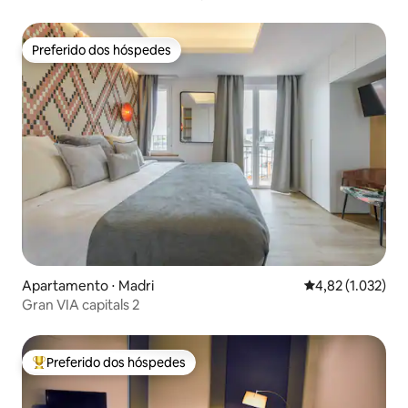
Preferido dos hóspedes
Preferido dos hóspedes
Apartamento ⋅ Madri
4,82 de uma aval
4,82 (1.032)
Gran VIA capitals 2
Preferido dos hóspedes
Entre os melhores preferidos dos hóspedes