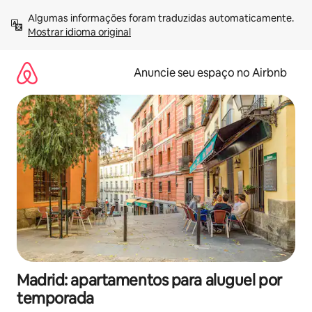
Pular
Algumas informações foram traduzidas automaticamente. 
para
Mostrar idioma original
o
conteúdo
Anuncie seu espaço no Airbnb
Madrid: apartamentos para aluguel por
temporada