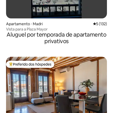
Apartamento ⋅ Madri
5 de uma av
5 (132)
Vista para a Plaza Mayor
Aluguel por temporada de apartamento
privativos
Preferido dos hóspedes
Entre os melhores preferidos dos hóspedes