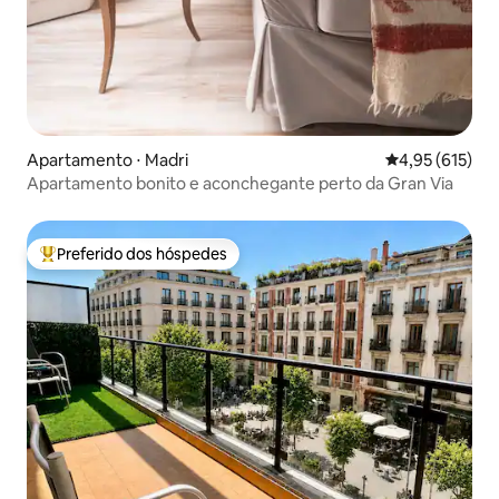
Dispone de número de registro oficial de
alquiler como apartamento turístico y
licencia.
Apartamento ⋅ Madri
4,95 de uma av
4,95 (615)
Apartamento bonito e aconchegante perto da Gran Via
Preferido dos hóspedes
Entre os melhores preferidos dos hóspedes