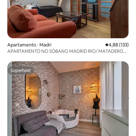
Apartamento ⋅ Madri
4,88 de uma av
4,88 (133)
APARTAMENTO NO SÓBANO MADRID RIO/ MATADERO
WIFI
Superhost
Superhost