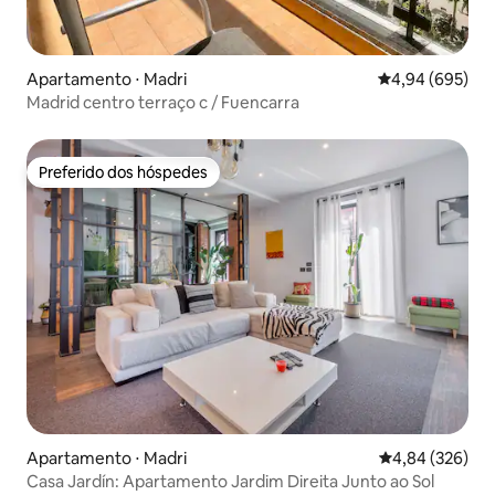
Apartamento ⋅ Madri
4,94 de uma ava
4,94 (695)
Madrid centro terraço c / Fuencarra
Preferido dos hóspedes
Preferido dos hóspedes
Apartamento ⋅ Madri
4,84 de uma ava
4,84 (326)
Casa Jardín: Apartamento Jardim Direita Junto ao Sol