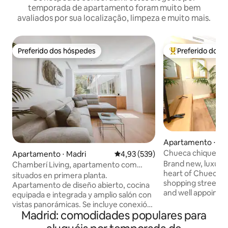
temporada de apartamento foram muito bem
avaliados por sua localização, limpeza e muito mais.
Preferido dos hóspedes
Preferido dos 
Preferido dos hóspedes
Entre os melhore
Apartamento ⋅ Ma
Chueca chique, C
Apartamento ⋅ Madri
4,93 de uma avaliação média de 
4,93 (539)
Brand new, luxury 
Chamberí Living, apartamento com
heart of Chueca’s 
cama de casal e...
situados en primera planta.
shopping street! T
Apartamento de diseño abierto, cocina
and well appointe
equipada e integrada y amplio salón con
renovated in 2023 
vistas panorámicas. Se incluye conexión
the hippest areas i
Madrid: comodidades populares para
wifi, cafetera y se proporcionará ropa de
floor plan, full kit
cama y toallas. ¡Bienvenido a nuestro