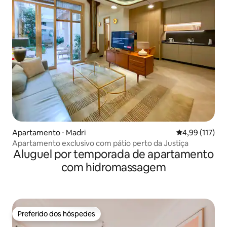
Apartamento ⋅ Madri
4,99 de uma av
4,99 (117)
Apartamento exclusivo com pátio perto da Justiça
Aluguel por temporada de apartamento
com hidromassagem
Preferido dos hóspedes
Preferido dos hóspedes