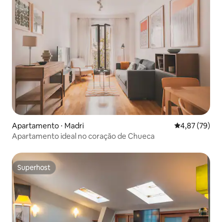
Apartamento ⋅ Madri
4,87 de uma a
4,87 (79)
Apartamento ideal no coração de Chueca
Superhost
Superhost