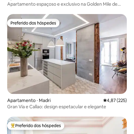
Apartamento espaçoso e exclusivo na Golden Mile de
Madri
Preferido dos hóspedes
Preferido dos hóspedes
Apartamento ⋅ Madri
4,87 de uma av
4,87 (225)
Gran Vía e Callao: design espetacular e elegante
Preferido dos hóspedes
Entre os melhores preferidos dos hóspedes