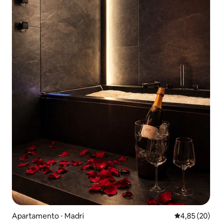
Apartamento ⋅ Madri
4,85 de uma a
4,85 (20)