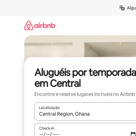
Pular
Algu
para
o
conteúdo
Aluguéis por temporada
em Central
Encontre e reserve lugares incríveis no Airbnb
Localização
Quando os resultados estiverem disponíveis, expl
Check-in