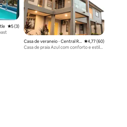
tle
5 de uma avaliação média de 5, 3 avaliações
5 (3)
ast
Casa de veraneio ⋅ Central Re
4,77 de uma avaliação
4,77 (60)
gion
Casa de praia Azul com conforto e estilo
na costa do Cabo
ções