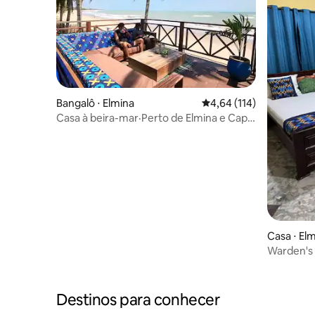
Bangalô ⋅ Elmina
4,64 de uma avaliação m
4,64 (114)
Casa à beira-mar·Perto de Elmina e Cape
Coast
Casa ⋅ El
Warden's
Destinos para conhecer