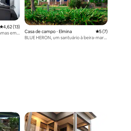
4,62 de uma avaliação média de 5, 13 avaliações
4,62 (13)
Casa de campo ⋅ Elmina
5 de uma avaliaçã
5 (7)
camas em
BLUE HERON, um santuário à beira-mar
na costa de Elmina.
ções