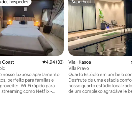
o dos hóspedes
Superhost
o dos hóspedes
Superhost
média de 5, 32 avaliações
pe Coast
4,94 de uma avaliação média de 5, 33 avalia
4,94 (33)
Vila ⋅ Kasoa
old
Villa Pravo
 o nosso luxuoso apartamento
Quarto Estúdio em um belo co
os, perfeito para famílias e
Desfrute de uma estadia confo
proveite: -Wi-Fi rápido para
nosso quarto estúdio localizad
e streaming como Netflix -
de um complexo agradável e 
g-size grandes e
conservado. O quarto pode a
ntes para um sono perfeito -
até 4 hóspedes. Camas extras/
fechado com cerca elétrica,
estão disponíveis mediante soli
 até 7 carros, portão
são cobrados. Perfeito para um
im com fonte
descontraída e conveniente. O
e área de lazer infantil - Área
estritamente para até 4 pessoa
o ar livre para relaxar/fumar -
favor. Se o seu grupo tiver mais