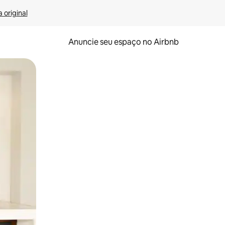
 original
Anuncie seu espaço no Airbnb
 deslizando o dedo na tela.