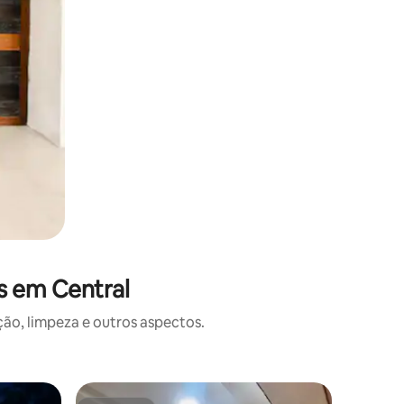
s em Central
o, limpeza e outros aspectos.
Casa ⋅ C