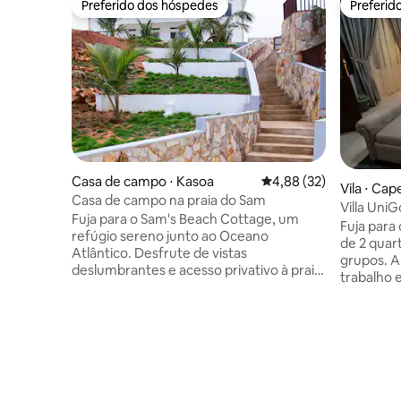
Preferido dos hóspedes
Preferid
Preferido dos hóspedes
Preferid
Casa de campo ⋅ Kasoa
4,88 de uma avaliação 
4,88 (32)
Vila ⋅ Ca
Casa de campo na praia do Sam
Villa UniG
Fuja para o Sam's Beach Cottage, um
Fuja para
refúgio sereno junto ao Oceano
de 2 quart
Atlântico. Desfrute de vistas
grupos. A
deslumbrantes e acesso privativo à praia
trabalho 
enquanto relaxa neste retiro moderno. A
Camas kin
encantadora casa de campo de 2
aconchega
andares oferece acesso exclusivo ao piso
Complexo 
térreo, com 3 quartos com ar-
vaga para
condicionado, banheiros privativos, áreas
automatizado. -🌼Jard
de estar e jantar aconchegantes e uma
relaxante 
cozinha totalmente equipada. A piscina
de estar a