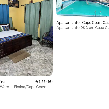
Apartamento ⋅ Cape Coast Cas
Apartamento DKD em Cape Co
édia de 5, 114 avaliações
mina
4,88 de uma avaliação média de 5, 16 avalia
4,88 (16)
 Ward — Elmina/Cape Coast