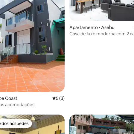
Apartamento ⋅ Asebu
Casa de luxo moderna com 2 
Asebu
média de 5, 17 avaliações
pe Coast
5 de uma avaliação média de 5, 3 avalia
5 (3)
as acomodações
o dos hóspedes
o dos hóspedes