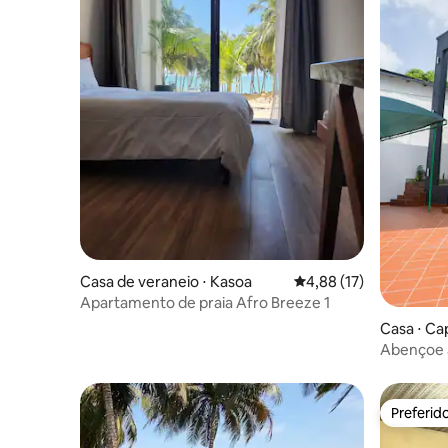
Casa de veraneio ⋅ Kasoa
4,88 de uma avaliação 
4,88 (17)
Apartamento de praia Afro Breeze 1
Casa ⋅ Ca
Abençoe 
Preferid
Preferid