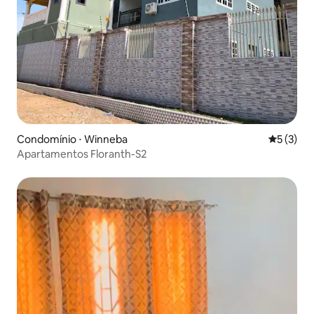
Condomínio ⋅ Winneba
5 de uma 
5 (3)
Apartamentos Floranth-S2