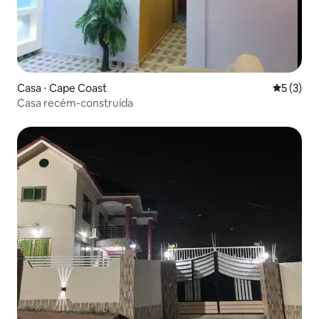
Casa ⋅ Cape Coast
5 de uma 
5 (3)
Casa recém-construída