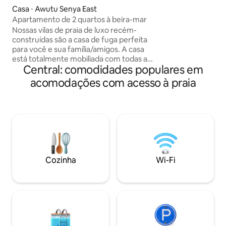
andares oferece a
Casa ⋅ Awutu Senya East
piso térreo, com 3
Apartamento de 2 quartos à beira-mar
condicionado, banh
áreas de estar e 
Nossas vilas de praia de luxo recém-
uma cozinha tota
construídas são a casa de fuga perfeita
piscina ao ar livre,
para você e sua família/amigos. A casa
arenosas e o terr
está totalmente mobiliada com todas as
Central: comodidades populares em
espaço para relaxar e 
comodidades. Temos 2 e 3 quartos e
para famílias e ca
todos eles têm piscinas privativas.
acomodações com acesso à praia
hóspedes.
Temos um mordomo no chão para
cuidar de todas as suas necessidades, a
manutenção da casa também está
disponível para limpar seus quartos.
Também temos um restaurante no
resort onde você pode encomendar
comida e se você precisar do nosso chef
para preparar refeições especiais para
Cozinha
Wi-Fi
você, isso pode ser discutido em
detalhes quando você chegar.