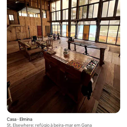
Casa ⋅ Elmina
St. Elsewhere: refúgio à beira-mar em Gana