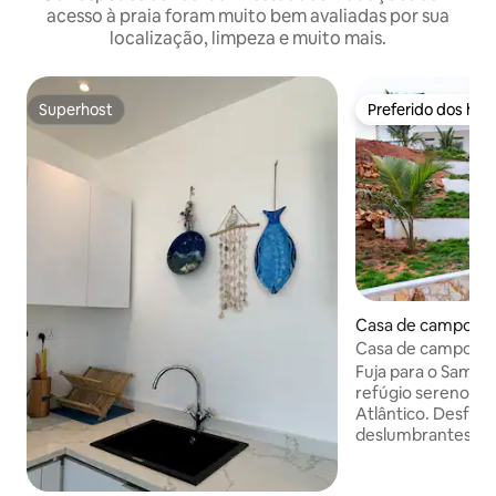
acesso à praia foram muito bem avaliadas por sua
localização, limpeza e muito mais.
Superhost
Preferido dos hó
Superhost
Preferido dos hó
Casa de campo ⋅ 
Casa de campo na
Fuja para o Sam's
refúgio sereno ju
Atlântico. Desfrut
deslumbrantes e ac
enquanto relaxa n
A encantadora ca