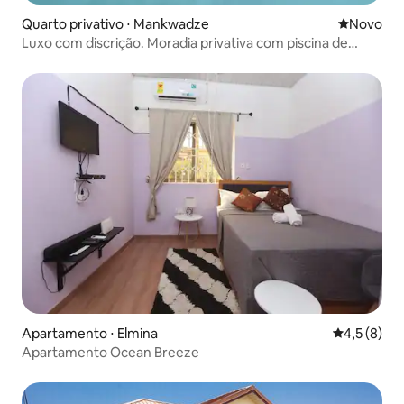
Quarto privativo ⋅ Mankwadze
Novo lugar
Novo
Luxo com discrição. Moradia privativa com piscina de
imersão
Apartamento ⋅ Elmina
4,5 de uma 
4,5 (8)
Apartamento Ocean Breeze