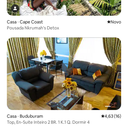
Casa ⋅ Cape Coast
Novo lugar
Novo
Pousada Nkrumah's Detox
Casa ⋅ Buduburam
4,63 de uma a
4,63 (16)
Top, En-Suite Inteiro 2 BR. 1 K.1 Q. Dormir 4