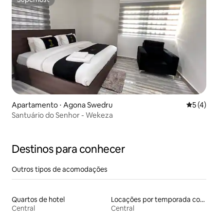
Superhost
Apartamento ⋅ Agona Swedru
5 de uma 
5 (4)
Santuário do Senhor - Wekeza
Destinos para conhecer
Outros tipos de acomodações
Quartos de hotel
Locações por temporada com piscina
Central
Central