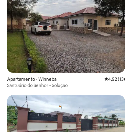
Apartamento ⋅ Winneba
4,92 de uma a
4,92 (13)
Santuário do Senhor - Solução