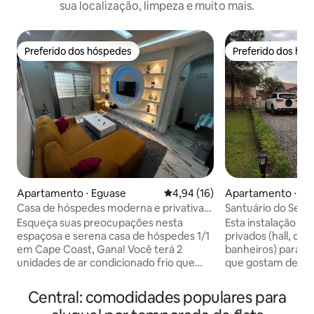
sua localização, limpeza e muito mais.
Preferido dos hóspedes
Preferido dos hó
Preferido dos hóspedes
Preferido dos hó
Apartamento ⋅ Eguase
4,94 de uma avaliação média de
4,94 (16)
Apartamento ⋅ W
Casa de hóspedes moderna e privativa
Santuário do Senh
1/1
Esqueça suas preocupações nesta
Esta instalação t
espaçosa e serena casa de hóspedes 1/1
privados (hall, qua
em Cape Coast, Gana! Você terá 2
banheiros) para in
unidades de ar condicionado frio que
que gostam de ir 
você pode encontrar no quarto e sala de
jardim natural de 
estar. Ventiladores de teto na cozinha,
acre para relaxar
Central: comodidades populares para
sala de estar e quarto. Desfrute de um
mobiliados e pode