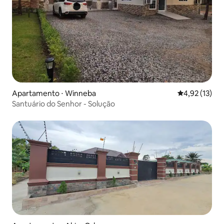
Apartamento ⋅ Winneba
4,92 de uma a
4,92 (13)
Santuário do Senhor - Solução