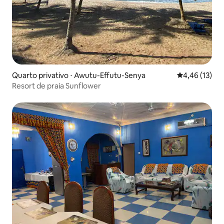
Quarto privativo ⋅ Awutu-Effutu-Senya
4,46 de uma a
4,46 (13)
Resort de praia Sunflower