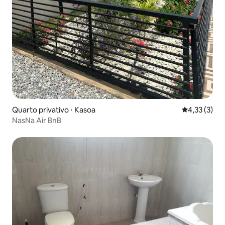
Quarto privativo ⋅ Kasoa
4,33 de uma 
4,33 (3)
NasNa Air BnB