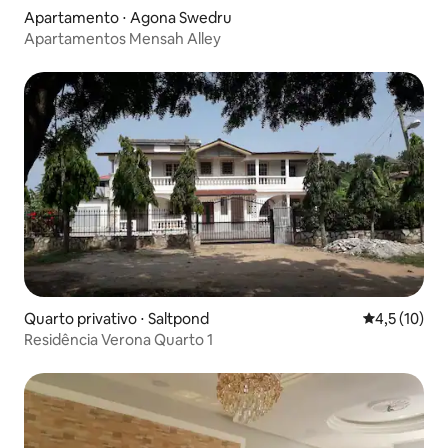
Apartamento ⋅ Agona Swedru
Apartamentos Mensah Alley
Quarto privativo ⋅ Saltpond
4,5 de uma a
4,5 (10)
Residência Verona Quarto 1