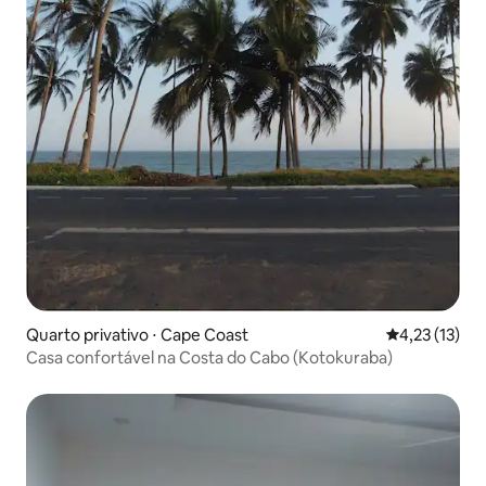
Quarto privativo ⋅ Cape Coast
4,23 de uma a
4,23 (13)
Casa confortável na Costa do Cabo (Kotokuraba)