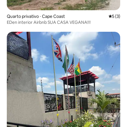
Quarto privativo ⋅ Cape Coast
5 de uma 
5 (3)
EDen interior Airbnb SUA CASA VEGANA!!!