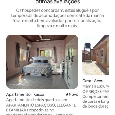
ótimas avaliações
Os hóspedes concordam: estes aluguéis por
temporada de acomodações com café da manhã
foram muito bem avaliados por sua localização,
limpeza e muito mais.
Casa ⋅ Accra
Mama's Luxury H
O PREÇO É PARA 
Apartamento ⋅ Kasoa
Novo lugar para ficar
Novo
Completamente mo
Apartamento de dois quartos com
de curta e longa d
banheiro privativo em Kasoa Amanfrom
APARTAMENTO ESPAÇOSO, ELEGANTE
de longa duração
E FAMILIAR Hospede-se no
com desconto Frig
apartamento moderno de Jennie nos