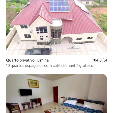
Quarto privativo ⋅ Elmina
4,8 de uma 
4,8 (5)
10 quartos espaçosos com café da manhã gratuito.