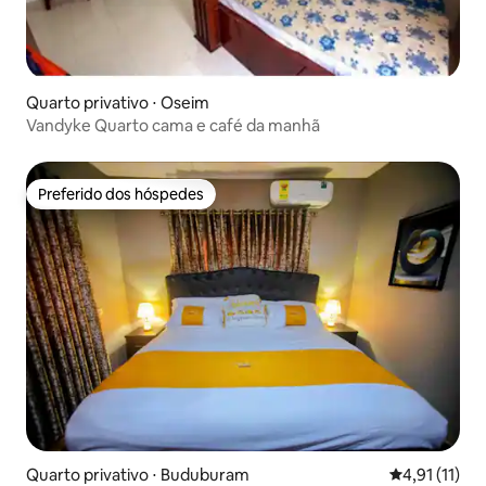
Quarto privativo ⋅ Oseim
Vandyke Quarto cama e café da manhã
Preferido dos hóspedes
Preferido dos hóspedes
Quarto privativo ⋅ Buduburam
4,91 de uma a
4,91 (11)