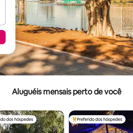
Aluguéis mensais perto de você
rido dos hóspedes
Preferido dos hóspedes
 melhores preferidos dos hóspedes
Entre os melhores preferidos d