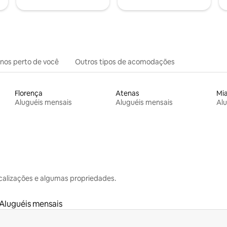
inos perto de você
Outros tipos de acomodações
Florença
Atenas
Mi
Aluguéis mensais
Aluguéis mensais
Alu
calizações e algumas propriedades.
Aluguéis mensais