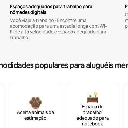
Espaços adequados para trabalho para
P
nômades digitais
O
Você viaja a trabalho? Encontre uma
m
acomodação para uma estadia longa com Wi-
p
Fi de alta velocidade e espaço adequado para
trabalho.
odidades populares para aluguéis men
Espaço de
Aceita animais de
trabalho
estimação
adequado para
notebook