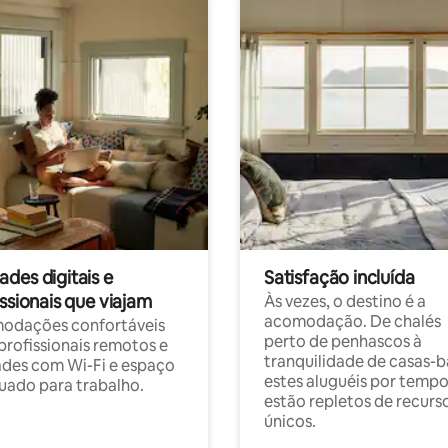
des digitais e
Satisfação incluída
ssionais que viajam
Às vezes, o destino é a
acomodação. De chalés
odações confortáveis
perto de penhascos à
profissionais remotos e
tranquilidade de casas-b
des com Wi-Fi e espaço
estes aluguéis por temp
ado para trabalho.
estão repletos de recurs
únicos.