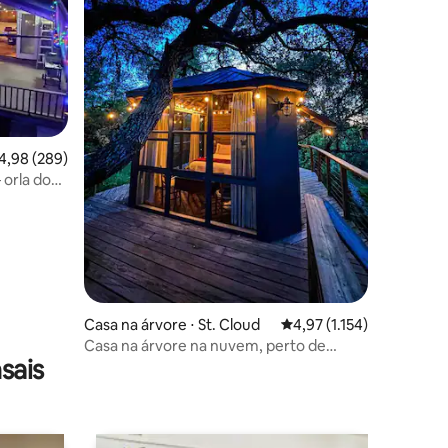
,98 de uma avaliação média de 5, 289 avaliações
4,98 (289)
 orla do
ções
Casa na árvore ⋅ St. Cloud
4,97 de uma avaliação mé
4,97 (1.154)
Casa na árvore na nuvem, perto de
sais
parques temáticos