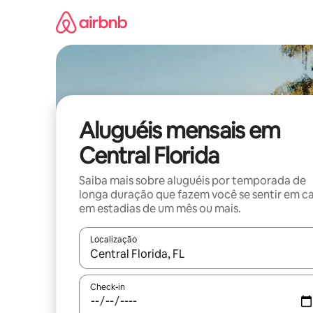
Pular
para
o
conteúdo
Aluguéis mensais em
Central Florida
Saiba mais sobre aluguéis por temporada de
longa duração que fazem você se sentir em c
em estadias de um mês ou mais.
Localização
Quando os resultados estiverem disponíveis, expl
Check-in