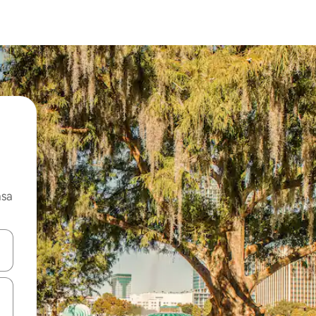
asa
ore-os usando as seta para cima e para baixo do teclado ou tocando e