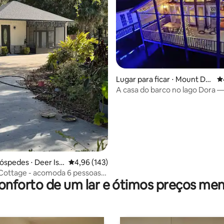
édia de 5, 233 avaliações
Lugar para ficar ⋅ Mount Dor
4
a
A casa do barco no lago Dora —
centro da cidade
óspedes ⋅ Deer Isla
4,96 de uma avaliação média de 5, 143 avalia
4,96 (143)
Cottage - acomoda 6 pessoas,
onforto de um lar e ótimos preços men
s com canal