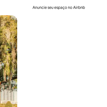
Anuncie seu espaço no Airbnb
 deslizando o dedo na tela.