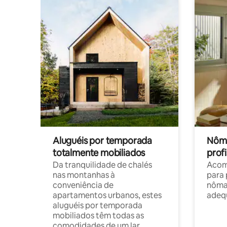
Aluguéis por temporada
Nôma
totalmente mobiliados
profi
Da tranquilidade de chalés
Acom
nas montanhas à
para 
conveniência de
nôma
apartamentos urbanos, estes
adequ
aluguéis por temporada
mobiliados têm todas as
comodidades de um lar.