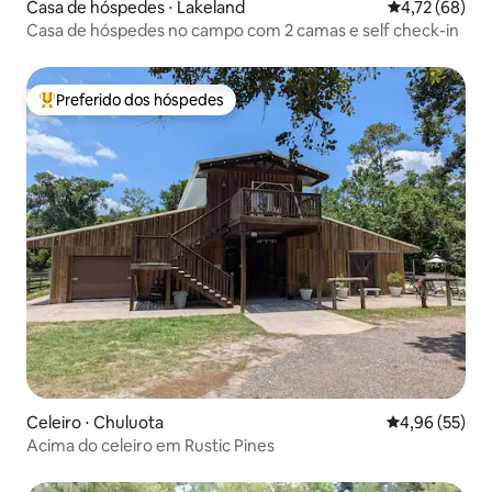
Casa de hóspedes ⋅ Lakeland
4,72 de uma a
4,72 (68)
Casa de hóspedes no campo com 2 camas e self check-in
Preferido dos hóspedes
Entre os melhores preferidos dos hóspedes
Celeiro ⋅ Chuluota
4,96 de uma a
4,96 (55)
Acima do celeiro em Rustic Pines