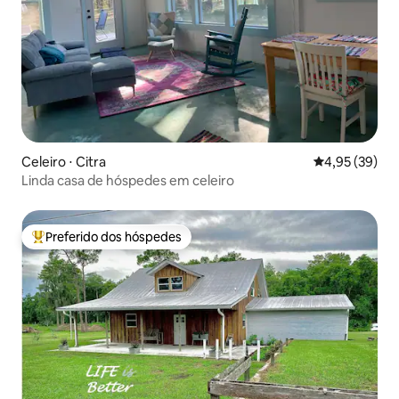
Celeiro ⋅ Citra
4,95 de uma a
4,95 (39)
Linda casa de hóspedes em celeiro
Preferido dos hóspedes
Entre os melhores preferidos dos hóspedes