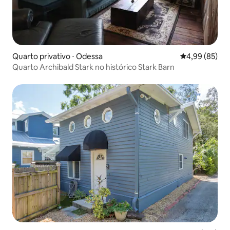
Quarto privativo ⋅ Odessa
4,99 de uma a
4,99 (85)
Quarto Archibald Stark no histórico Stark Barn