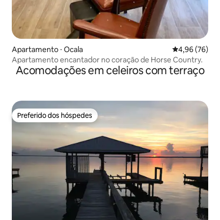
Apartamento ⋅ Ocala
4,96 de uma a
4,96 (76)
Apartamento encantador no coração de Horse Country.
Acomodações em celeiros com terraço
Preferido dos hóspedes
Preferido dos hóspedes