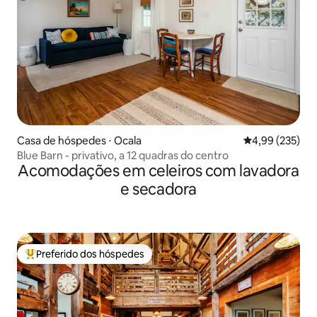
Casa de hóspedes ⋅ Ocala
4,99 de uma av
4,99 (235)
Blue Barn - privativo, a 12 quadras do centro
Acomodações em celeiros com lavadora
e secadora
Preferido dos hóspedes
Entre os melhores preferidos dos hóspedes