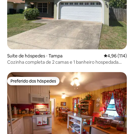
Suíte de hóspedes ⋅ Tampa
4,96 de uma av
4,96 (114)
Cozinha completa de 2 camas e 1 banheiro hospedada
pela polícia aposentada
Preferido dos hóspedes
Preferido dos hóspedes