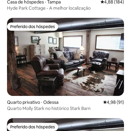
Casa de hóspedes ⋅ Tampa
4,88 de uma av
4,88 (184)
Hyde Park Cottage - A melhor localização
Preferido dos hóspedes
Preferido dos hóspedes
Quarto privativo ⋅ Odessa
4,98 de uma a
4,98 (91)
Quarto Molly Stark no histórico Stark Barn
Preferido dos hóspedes
Preferido dos hóspedes