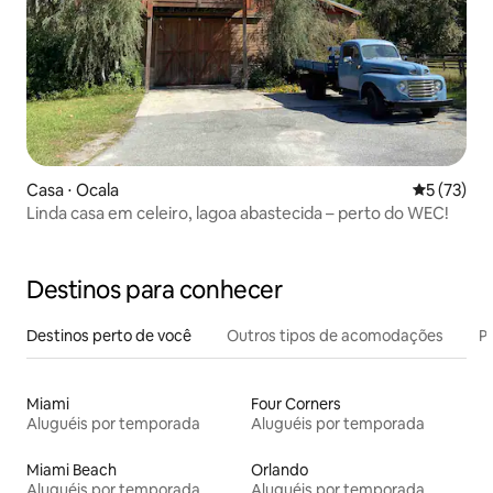
Casa ⋅ Ocala
5 de uma a
5 (73)
Linda casa em celeiro, lagoa abastecida – perto do WEC!
Destinos para conhecer
Destinos perto de você
Outros tipos de acomodações
Pr
Miami
Four Corners
Aluguéis por temporada
Aluguéis por temporada
Miami Beach
Orlando
Aluguéis por temporada
Aluguéis por temporada