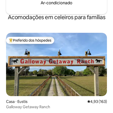
Ar-condicionado
Acomodações em celeiros para famílias
Preferido dos hóspedes
Entre os melhores preferidos dos hóspedes
Casa ⋅ Eustis
4,93 de uma av
4,93 (163)
Galloway Getaway Ranch