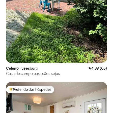
Celeiro ⋅ Leesburg
4,89 de uma av
4,89 (66)
Casa de campo para cães sujos
Preferido dos hóspedes
Entre os melhores preferidos dos hóspedes