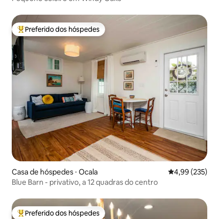
Preferido dos hóspedes
Entre os melhores preferidos dos hóspedes
Casa de hóspedes ⋅ Ocala
4,99 de uma av
4,99 (235)
Blue Barn - privativo, a 12 quadras do centro
Preferido dos hóspedes
Entre os melhores preferidos dos hóspedes