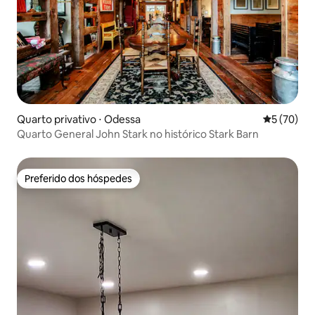
Quarto privativo ⋅ Odessa
5 de uma a
5 (70)
Quarto General John Stark no histórico Stark Barn
Preferido dos hóspedes
Preferido dos hóspedes