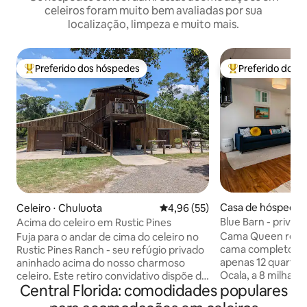
celeiros foram muito bem avaliadas por sua
localização, limpeza e muito mais.
Preferido dos hóspedes
Preferido dos 
Entre os melhores preferidos dos hóspedes
Entre os melhore
Casa de hóspedes 
Celeiro ⋅ Chuluota
4,96 de uma avaliação média de
4,96 (55)
Blue Barn - privati
Acima do celeiro em Rustic Pines
centro
Cama Queen recé
Fuja para o andar de cima do celeiro no
cama completo - 
Rustic Pines Ranch - seu refúgio privado
apenas 12 quartei
aninhado acima do nosso charmoso
Ocala, a 8 milhas
celeiro. Este retiro convidativo dispõe de
Central Florida: comodidades populares
Equestrian Center
um quarto espaçoso, cozinha completa
principal com máqu
e banheiro luxuoso com pia dupla e