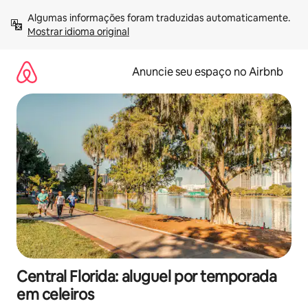
Pular
Algumas informações foram traduzidas automaticamente. 
para
Mostrar idioma original
o
conteúdo
Anuncie seu espaço no Airbnb
Central Florida: aluguel por temporada
em celeiros