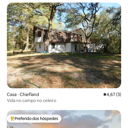
Casa ⋅ Chiefland
4,67 de uma 
4,67 (3)
Vida no campo no celeiro
Preferido dos hóspedes
Entre os melhores preferidos dos hóspedes